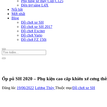
Phụ tùng xe máy Cup C125
Đèn trợ sáng L4X
Nổi bật
Mới nhất
Blog
Đồ chơi xe SH
Đồ chơi xe SH 2017
Đồ chơi Exciter
Đồ chơi Vario
Đồ chơi FZ 150i
Trang Chủ
/
Đồ chơi xe SH
Ốp pô SH 2020 – Phụ kiện cao cấp khiến xế cưng thê
Đăng lúc
19/06/2022
Lương Thủy
Thuộc mục
Đồ chơi xe SH