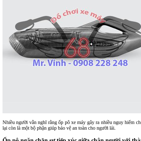
Nhiều người vẫn nghĩ rằng ốp pô xe máy gây ra nhiều nguy hiểm ch
lại còn là một bộ phận giúp bảo vệ an toàn cho người lái.
Ốp pô ngăn chặn sự tiếp xúc giữa chân người với th