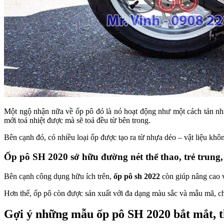
Một ngộ nhận nữa về ốp pô đó là nó hoạt động như một cách tản nhiệ
mới toả nhiệt được mà sẽ toả đều từ bên trong.
Bên cạnh đó, có nhiều loại ốp được tạo ra từ nhựa dẻo – vật liệu khôn
Ốp pô SH 2020 sở hữu đường nét thể thao, trẻ trung,
Bên cạnh công dụng hữu ích trên,
ốp pô sh 2022
còn giúp nâng cao v
Hơn thế, ốp pô còn được sản xuất với đa dạng màu sắc và mẫu mã, ch
Gợi ý những mẫu ốp pô SH 2020 bắt mắt, t