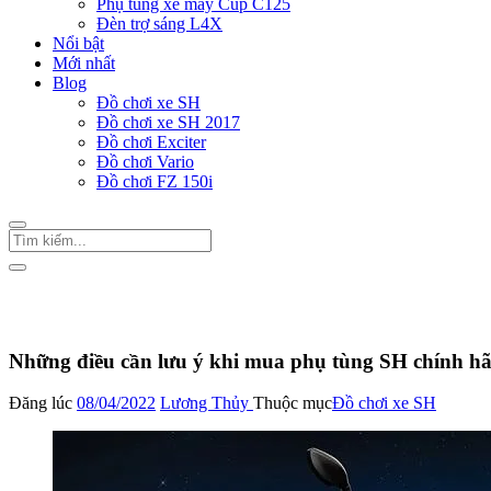
Phụ tùng xe máy Cup C125
Đèn trợ sáng L4X
Nổi bật
Mới nhất
Blog
Đồ chơi xe SH
Đồ chơi xe SH 2017
Đồ chơi Exciter
Đồ chơi Vario
Đồ chơi FZ 150i
Trang Chủ
/
Đồ chơi xe SH
Những điều cần lưu ý khi mua phụ tùng SH chính h
Đăng lúc
08/04/2022
Lương Thủy
Thuộc mục
Đồ chơi xe SH