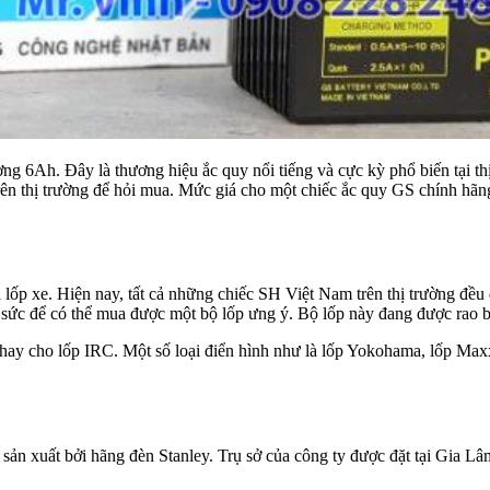
 6Ah. Đây là thương hiệu ắc quy nổi tiếng và cực kỳ phổ biến tại th
 trên thị trường để hỏi mua. Mức giá cho một chiếc ắc quy GS chính h
 lốp xe. Hiện nay, tất cả những chiếc SH Việt Nam trên thị trường đều
ức để có thể mua được một bộ lốp ưng ý. Bộ lốp này đang được rao bá
thay cho lốp IRC. Một số loại điển hình như là lốp Yokohama, lốp Max
ản xuất bởi hãng đèn Stanley. Trụ sở của công ty được đặt tại Gia L