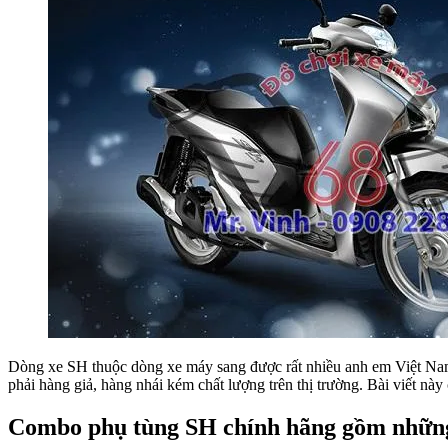
Dòng xe SH thuộc dòng xe máy sang được rất nhiều anh em Việt Na
phải hàng giả, hàng nhái kém chất lượng trên thị trường. Bài viết nà
Combo phụ tùng SH chính hãng gồm nhữn