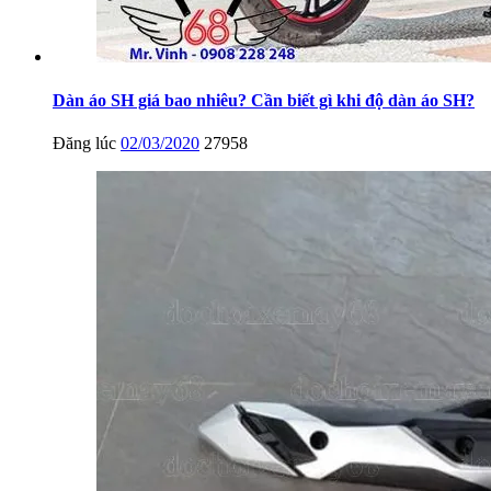
Dàn áo SH giá bao nhiêu? Cần biết gì khi độ dàn áo SH?
Đăng lúc
02/03/2020
27958