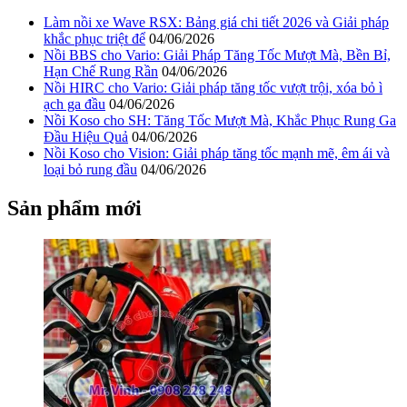
Làm nồi xe Wave RSX: Bảng giá chi tiết 2026 và Giải pháp
khắc phục triệt để
04/06/2026
Nồi BBS cho Vario: Giải Pháp Tăng Tốc Mượt Mà, Bền Bỉ,
Hạn Chế Rung Rần
04/06/2026
Nồi HIRC cho Vario: Giải pháp tăng tốc vượt trội, xóa bỏ ì
ạch ga đầu
04/06/2026
Nồi Koso cho SH: Tăng Tốc Mượt Mà, Khắc Phục Rung Ga
Đầu Hiệu Quả
04/06/2026
Nồi Koso cho Vision: Giải pháp tăng tốc mạnh mẽ, êm ái và
loại bỏ rung đầu
04/06/2026
Sản phẩm mới