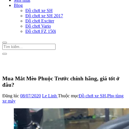
Mới nhất
Blog
Đồ chơi xe SH
Đồ chơi xe SH 2017
Đồ chơi Exciter
Đồ chơi Vario
Đồ chơi FZ 150i
Trang Chủ
/
Đồ chơi xe SH
Mua Mắt Mèo Phuộc Trước chính hãng, giá tốt ở
đâu?
Đăng lúc
08/07/2020
Le Linh
Thuộc mục
Đồ chơi xe SH
,
Phụ tùng
xe máy