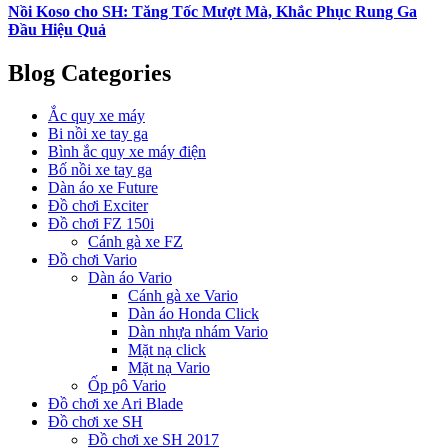
Nồi Koso cho SH: Tăng Tốc Mượt Mà, Khắc Phục Rung Ga
Đầu Hiệu Quả
Blog Categories
Ắc quy xe máy
Bi nồi xe tay ga
Bình ắc quy xe máy điện
Bố nồi xe tay ga
Dàn áo xe Future
Đồ chơi Exciter
Đồ chơi FZ 150i
Cánh gà xe FZ
Đồ chơi Vario
Dàn áo Vario
Cánh gà xe Vario
Dàn áo Honda Click
Dàn nhựa nhám Vario
Mặt nạ click
Mặt nạ Vario
Ốp pô Vario
Đồ chơi xe Ari Blade
Đồ chơi xe SH
Đồ chơi xe SH 2017