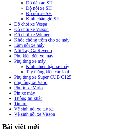
Độ dàn áo SH
Độ nồi xe SH
Độ nồi xe SH
Kính chắn gió SH
Đồ chơi xe Vespa
Đồ chơi xe Visson
Đồ chơi xe Winner
Khóa chống trộm cho xe máy
Làm nồi xe máy
Nồi Tay Ga Reveno
Phụ kiện đèn xe máy
Phụ tùng xe máy
Kính chiếu hậu xe máy
Tay thắng kiểu các loại
Phụ tùng xe Super CUB C125
phụ tùng xe Vario
Phuộc xe Vario
Pin xe máy
Thông tin khác
Tin tức
Vệ sinh nồi xe tay ga
Vệ sinh nồi xe Visson
Bài viết mới