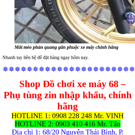
Mắt mèo phản quang gắn phuộc xe máy chính hãng
Nhanh tay liên hệ để đặt hàng ngay hôm nay.
✵✵✵✵✵✵✵✵✵✵✵✵✵✵✵✵✵✵✵✵✵✵
Shop Đồ chơi xe máy 68 –
Phụ tùng zin nhập khẩu, chính
hãng
HOTLINE 1: 0908 228 248 Mr. VINH
HOTLINE 2: 0903 410 416 Mr. Tấn
Địa chỉ 1: 68/20 Nguyễn Thái Bình, P.