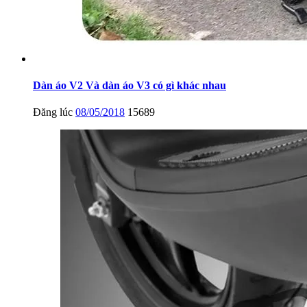
Dàn áo V2 Và dàn áo V3 có gì khác nhau
Đăng lúc
08/05/2018
15689