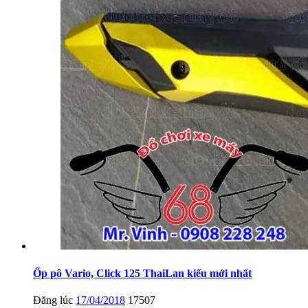
Ốp pô Vario, Click 125 ThaiLan kiểu mới nhất
Đăng lúc
17/04/2018
17507