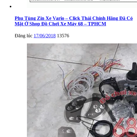
Phụ Tùng Zin Xe Vario – Click Thái Chính Hãng Đã Có
Mặt Ở Shop Đồ Chơi Xe Máy 68 – TPHCM
Đăng lúc
17/06/2018
13576