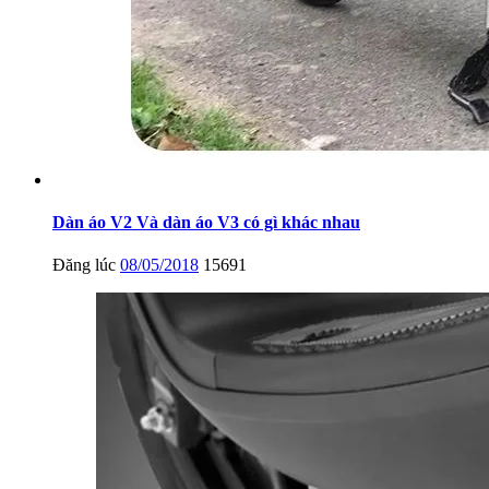
Dàn áo V2 Và dàn áo V3 có gì khác nhau
Đăng lúc
08/05/2018
15691