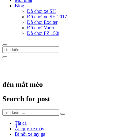
Mới nhất
Blog
Đồ chơi xe SH
Đồ chơi xe SH 2017
Đồ chơi Exciter
Đồ chơi Vario
Đồ chơi FZ 150i
Trang Chủ
/
Thẻ "đèn mắt mèo"
đèn mắt mèo
Search for post
Tất cả
Ắc quy xe máy
Bi nồi xe tay ga