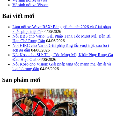
Vệ sinh nồi xe tay ga
Vệ sinh nồi xe Visson
Bài viết mới
Làm nồi xe Wave RSX: Bảng giá chi tiết 2026 và Giải pháp
khắc phục triệt để
04/06/2026
Nồi BBS cho Vario: Giải Pháp Tăng Tốc Mượt Mà, Bền Bỉ,
Hạn Chế Rung Rần
04/06/2026
Nồi HIRC cho Vario: Giải pháp tăng tốc vượt trội, xóa bỏ ì
ạch ga đầu
04/06/2026
Nồi Koso cho SH: Tăng Tốc Mượt Mà, Khắc Phục Rung Ga
Đầu Hiệu Quả
04/06/2026
Nồi Koso cho Vision: Giải pháp tăng tốc mạnh mẽ, êm ái và
loại bỏ rung đầu
04/06/2026
Sản phẩm mới