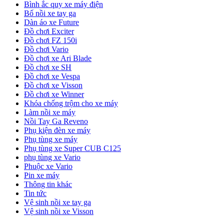
Bình ắc quy xe máy điện
Bố nồi xe tay ga
Dàn áo xe Future
Đồ chơi Exciter
Đồ chơi FZ 150i
Đồ chơi Vario
Đồ chơi xe Ari Blade
Đồ chơi xe SH
Đồ chơi xe Vespa
Đồ chơi xe Visson
Đồ chơi xe Winner
Khóa chống trộm cho xe máy
Làm nồi xe máy
Nồi Tay Ga Reveno
Phụ kiện đèn xe máy
Phụ tùng xe máy
Phụ tùng xe Super CUB C125
phụ tùng xe Vario
Phuộc xe Vario
Pin xe máy
Thông tin khác
Tin tức
Vệ sinh nồi xe tay ga
Vệ sinh nồi xe Visson