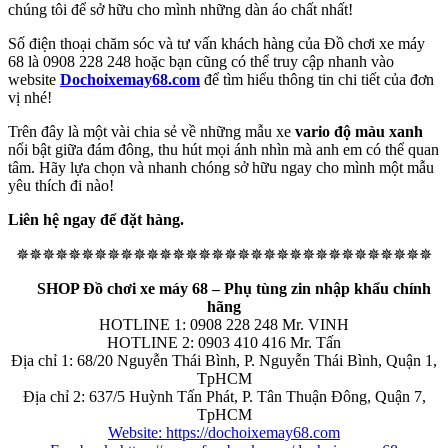
chúng tôi để sở hữu cho mình những dàn áo chất nhất!
Số điện thoại chăm sóc và tư vấn khách hàng của Đồ chơi xe máy
68 là 0908 228 248 hoặc bạn cũng có thể truy cập nhanh vào
website
Dochoixemay68.com
để tìm hiểu thông tin chi tiết của đơn
vị nhé!
Trên đây là một vài chia sẻ về những mẫu xe
vario độ màu xanh
nổi bật giữa đám đông, thu hút mọi ánh nhìn mà anh em có thể quan
tâm. Hãy lựa chọn và nhanh chóng sở hữu ngay cho mình một mẫu
yêu thích đi nào!
Liên hệ ngay để đặt hàng.
✵✵✵✵✵✵✵✵✵✵✵✵✵✵✵✵✵✵✵✵✵✵✵✵✵✵✵✵✵✵✵✵
SHOP Đồ chơi xe máy 68 – Phụ tùng zin nhập khẩu chính
hãng
HOTLINE 1: 0908 228 248 Mr. VINH
HOTLINE 2: 0903 410 416 Mr. Tấn
Địa chỉ 1: 68/20 Nguyễn Thái Bình, P. Nguyễn Thái Bình, Quận 1,
TpHCM
Địa chỉ 2: 637/5 Huỳnh Tấn Phát, P. Tân Thuận Đông, Quận 7,
TpHCM
Website: https://dochoixemay68.com