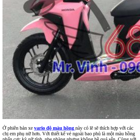
Ở phiên bản xe
vario độ màu hồng
này có lẽ sẽ thích hợp với các
chị em phụ nữ hơn. Với thiết kế vẻ ngoài bao phủ là một màu hồng
phấn cực kỳ nữ tính, nhẹ nhàng nhưng không hề quá sến. Cùng với