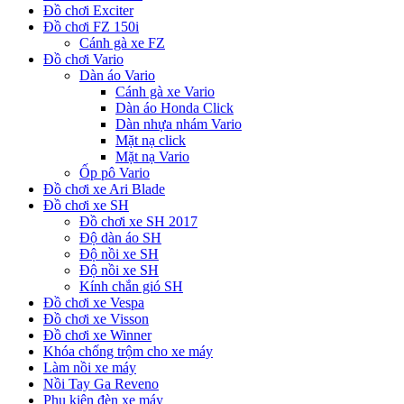
Đồ chơi Exciter
Đồ chơi FZ 150i
Cánh gà xe FZ
Đồ chơi Vario
Dàn áo Vario
Cánh gà xe Vario
Dàn áo Honda Click
Dàn nhựa nhám Vario
Mặt nạ click
Mặt nạ Vario
Ốp pô Vario
Đồ chơi xe Ari Blade
Đồ chơi xe SH
Đồ chơi xe SH 2017
Độ dàn áo SH
Độ nồi xe SH
Độ nồi xe SH
Kính chắn gió SH
Đồ chơi xe Vespa
Đồ chơi xe Visson
Đồ chơi xe Winner
Khóa chống trộm cho xe máy
Làm nồi xe máy
Nồi Tay Ga Reveno
Phụ kiện đèn xe máy