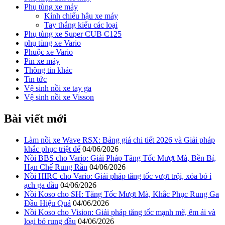
Phụ tùng xe máy
Kính chiếu hậu xe máy
Tay thắng kiểu các loại
Phụ tùng xe Super CUB C125
phụ tùng xe Vario
Phuộc xe Vario
Pin xe máy
Thông tin khác
Tin tức
Vệ sinh nồi xe tay ga
Vệ sinh nồi xe Visson
Bài viết mới
Làm nồi xe Wave RSX: Bảng giá chi tiết 2026 và Giải pháp
khắc phục triệt để
04/06/2026
Nồi BBS cho Vario: Giải Pháp Tăng Tốc Mượt Mà, Bền Bỉ,
Hạn Chế Rung Rần
04/06/2026
Nồi HIRC cho Vario: Giải pháp tăng tốc vượt trội, xóa bỏ ì
ạch ga đầu
04/06/2026
Nồi Koso cho SH: Tăng Tốc Mượt Mà, Khắc Phục Rung Ga
Đầu Hiệu Quả
04/06/2026
Nồi Koso cho Vision: Giải pháp tăng tốc mạnh mẽ, êm ái và
loại bỏ rung đầu
04/06/2026