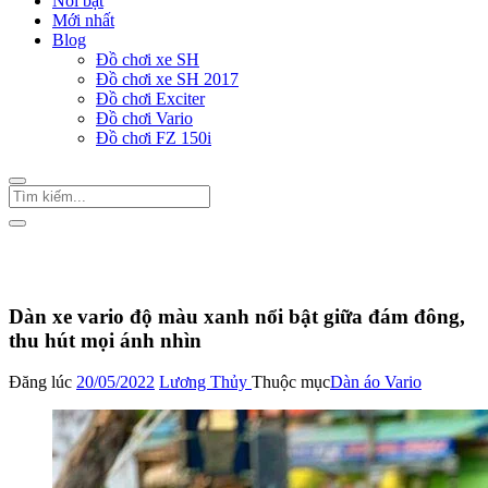
Nổi bật
Mới nhất
Blog
Đồ chơi xe SH
Đồ chơi xe SH 2017
Đồ chơi Exciter
Đồ chơi Vario
Đồ chơi FZ 150i
Trang Chủ
/
Đồ chơi Vario
Dàn áo Vario
Dàn xe vario độ màu xanh nổi bật giữa đám đông,
thu hút mọi ánh nhìn
Đăng lúc
20/05/2022
Lương Thủy
Thuộc mục
Dàn áo Vario