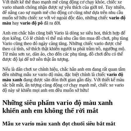
Với thiết kế thể thao mạnh mẽ cùng động cơ chạy khỏe, chiếc xe
vario nhanh chóng nhận được sự yêu thích của giới trẻ. Tuy nhiên,
để nâng cao sự mạnh mẽ cho động cơ cũng như dựa trên nhu cầu
muốn sở hữu chiếc xe với vẻ ngoài độc đáo, những chiếc
vario độ
màu
hay
vario độ pô
đã ra đời.
Anh em chắc hẳn cũng biết Vario là dòng xe siêu hot, thích hợp để
dọn kiểng. Có lẽ chính vì thế mà nhu cầu tìm mua đồ chơi, phụ tùng
Vario cũng theo đó ngày càng tăng. Những chiếc vario được chế
theo cá tính, sở thích thật khiến người ta phải trầm trồ, ngưỡng mộ.
Từ màu sơn xe, dàn áo, cho đến các phụ tùng, đồ chơi đều có thể
được độ lại để trở nên thật ấn tượng.
Nếu là dân chơi xe chính hiệu, chắc hẳn anh em đang rất quan tâm
đến những mẫu xe vario độ màu, đặc biệt chính là chiếc
vario độ
màu xanh
đang được săn đón thời gian gần đây. Với thiết kế màu
sắc bắt mắt, ấn tượng cùng động cơ chạy mạnh mẽ, chiếc xe vario
độ này sẽ khiến mọi anh em đều muốn sở hữu!
Những siêu phẩm vario độ màu xanh
khiến anh em không thể rời mắt
Mẫu xe vario màu xanh đọt chuối siêu bắt mắt