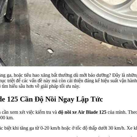
ăng ga, hoặc tiêu hao xăng bất thường dù mới bảo dưỡng? Đây là những
ục triệt để các vấn đề này mà còn cải thiện đáng kể hiệu suất vận hà
ìm hiểu sâu hơn về giải pháp tối ưu này.
de 125 Cần Độ Nồi Ngay Lập Tức
n cần xem xét việc kiểm tra và
độ nồi xe Air Blade 125
của mình. Theo
000 km.
ặc biệt khi tăng ga từ 0-20 km/h hoặc ở tốc độ thấp dưới 30 km/h. Xe 