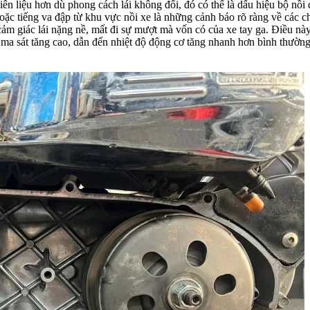
ên liệu hơn dù phong cách lái không đổi, đó có thể là dấu hiệu bộ nồi 
oặc tiếng va đập từ khu vực nồi xe là những cảnh báo rõ ràng về các ch
ảm giác lái nặng nề, mất đi sự mượt mà vốn có của xe tay ga. Điều này
 ma sát tăng cao, dẫn đến nhiệt độ động cơ tăng nhanh hơn bình thườn