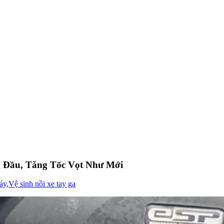
g Đầu, Tăng Tốc Vọt Như Mới
áy
,
Vệ sinh nồi xe tay ga