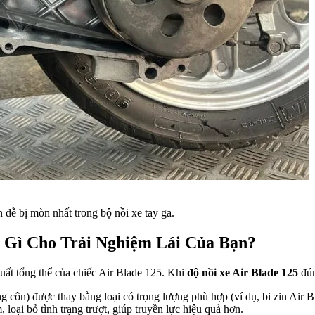
n dễ bị mòn nhất trong bộ nồi xe tay ga.
h Gì Cho Trải Nghiệm Lái Của Bạn?
suất tổng thể của chiếc Air Blade 125. Khi
độ nồi xe Air Blade 125
đún
ăng côn) được thay bằng loại có trọng lượng phù hợp (ví dụ, bi zin Ai
loại bỏ tình trạng trượt, giúp truyền lực hiệu quả hơn.