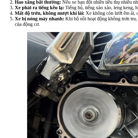
Hao xăng bất thường:
Nếu xe bạn đột nhiên tiêu thụ nhiều nhi
Xe phát ra tiếng kêu lạ:
Tiếng hú, tiếng xào xào, leng keng, h
Mất độ trớn, không mượt khi lái:
Xe không còn lướt êm ái, c
Xe bị nóng máy nhanh:
Khi bộ nồi hoạt động không trơn tru,
của động cơ.