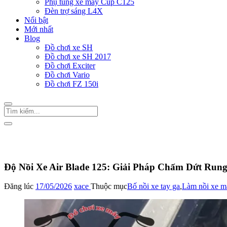
Phụ tùng xe máy Cup C125
Đèn trợ sáng L4X
Nổi bật
Mới nhất
Blog
Đồ chơi xe SH
Đồ chơi xe SH 2017
Đồ chơi Exciter
Đồ chơi Vario
Đồ chơi FZ 150i
Trang Chủ
/
Bố nồi xe tay ga
Độ Nồi Xe Air Blade 125: Giải Pháp Chấm Dứt Run
Đăng lúc
17/05/2026
xace
Thuộc mục
Bố nồi xe tay ga
,
Làm nồi xe m