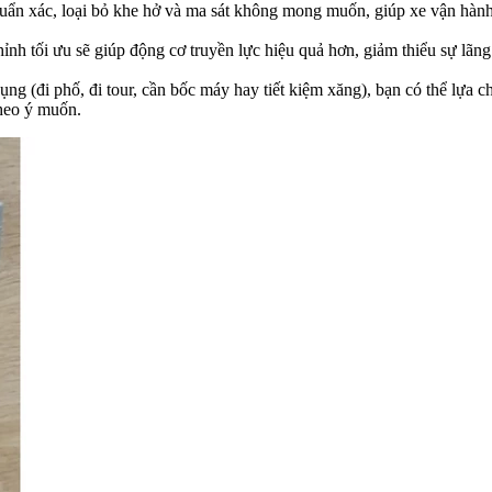
n xác, loại bỏ khe hở và ma sát không mong muốn, giúp xe vận hành êm
nh tối ưu sẽ giúp động cơ truyền lực hiệu quả hơn, giảm thiểu sự lãng p
g (đi phố, đi tour, cần bốc máy hay tiết kiệm xăng), bạn có thể lựa ch
theo ý muốn.