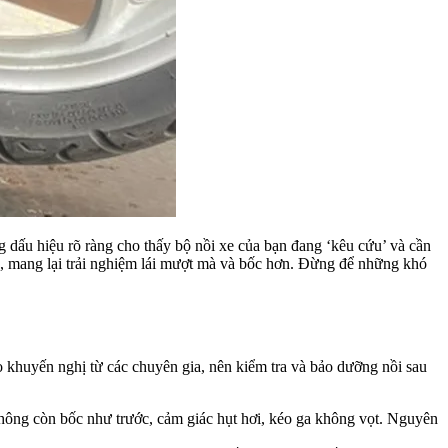
 dấu hiệu rõ ràng cho thấy bộ nồi xe của bạn đang ‘kêu cứu’ và cần
nh, mang lại trải nghiệm lái mượt mà và bốc hơn. Đừng để những khó
 khuyến nghị từ các chuyên gia, nên kiểm tra và bảo dưỡng nồi sau
không còn bốc như trước, cảm giác hụt hơi, kéo ga không vọt. Nguyên