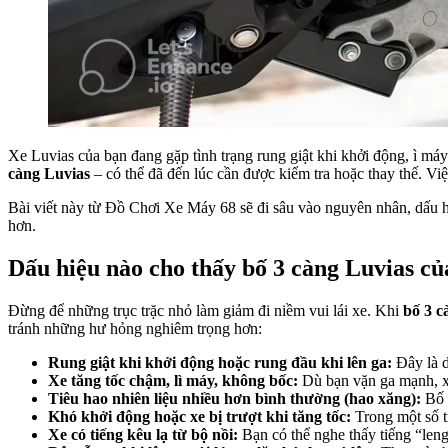
Xe Luvias của bạn đang gặp tình trạng rung giật khi khởi động, ì máy
càng Luvias
– có thể đã đến lúc cần được kiểm tra hoặc thay thế. Vi
Bài viết này từ Đồ Chơi Xe Máy 68 sẽ đi sâu vào nguyên nhân, dấu hi
hơn.
Dấu hiệu nào cho thấy bố 3 càng Luvias c
Đừng để những trục trặc nhỏ làm giảm đi niềm vui lái xe. Khi
bố 3 c
tránh những hư hỏng nghiêm trọng hơn:
Rung giật khi khởi động hoặc rung đầu khi lên ga:
Đây là d
Xe tăng tốc chậm, lì máy, không bốc:
Dù bạn vặn ga mạnh, xe
Tiêu hao nhiên liệu nhiều hơn bình thường (hao xăng):
Bố 3
Khó khởi động hoặc xe bị trượt khi tăng tốc:
Trong một số t
Xe có tiếng kêu lạ từ bộ nồi:
Bạn có thể nghe thấy tiếng “leng