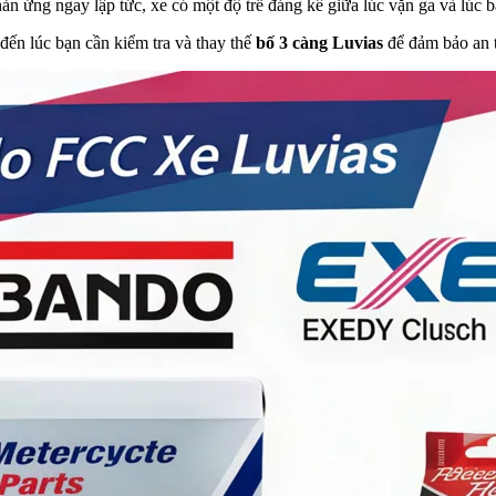
n ứng ngay lập tức, xe có một độ trễ đáng kể giữa lúc vặn ga và lúc b
đến lúc bạn cần kiểm tra và thay thế
bố 3 càng Luvias
để đảm bảo an t