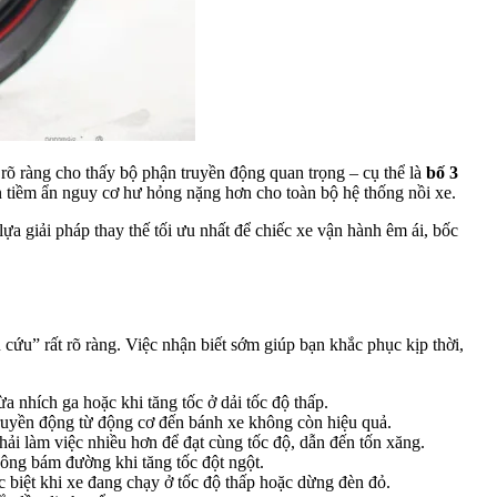
 rõ ràng cho thấy bộ phận truyền động quan trọng – cụ thể là
bố 3
òn tiềm ẩn nguy cơ hư hỏng nặng hơn cho toàn bộ hệ thống nồi xe.
a giải pháp thay thế tối ưu nhất để chiếc xe vận hành êm ái, bốc
 cứu” rất rõ ràng. Việc nhận biết sớm giúp bạn khắc phục kịp thời,
 nhích ga hoặc khi tăng tốc ở dải tốc độ thấp.
truyền động từ động cơ đến bánh xe không còn hiệu quả.
ải làm việc nhiều hơn để đạt cùng tốc độ, dẫn đến tốn xăng.
hông bám đường khi tăng tốc đột ngột.
c biệt khi xe đang chạy ở tốc độ thấp hoặc dừng đèn đỏ.