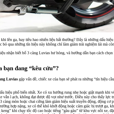
 khi lên ga, hay tiêu hao nhiên liệu bất thường? Đây là những dấu hiệu
ệc bỏ qua những tín hiệu này không chỉ làm giảm trải nghiệm lái mà c
ệu nhận biết bố 3 càng Luvias hư hỏng, và hướng dẫn bạn cách chọn lự
ủa bạn đang “kêu cứu”?
àng Luvias
gặp vấn đề, chiếc xe của bạn sẽ phát ra những “tín hiệu cầu
ấu hiệu phổ biến nhất. Xe có xu hướng rung nhẹ hoặc giật mạnh khi vừa
 vẫn ì ạch, không đạt được độ vọt như trước. Điều này cho thấy lực 
 càng mòn hoặc chai cứng làm giảm hiệu suất truyền động, động cơ ph
rường hợp nặng, xe có thể khó khởi động hoặc cảm giác bị trượt ga, k
 keng” khi chạy tốc độ cao hoặc tiếng “gàu gàu” từ khu vực nồi xe, đặ