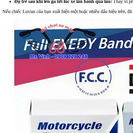
Độ trễ sau khi lên ga tới lúc xe lăn bánh quá lâu:
Thay vì phả
Nếu chiếc Luvias của bạn xuất hiện một hoặc nhiều dấu hiệu trên, đã 