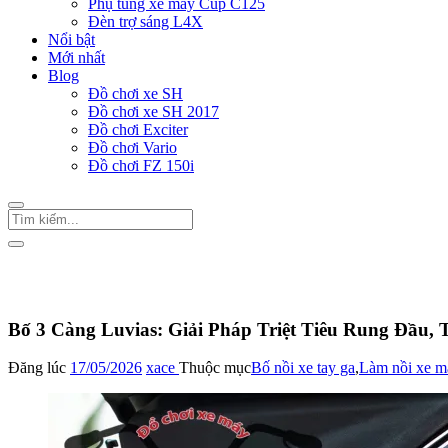
Phụ tùng xe máy Cup C125
Đèn trợ sáng L4X
Nổi bật
Mới nhất
Blog
Đồ chơi xe SH
Đồ chơi xe SH 2017
Đồ chơi Exciter
Đồ chơi Vario
Đồ chơi FZ 150i
Trang Chủ
/
Bố nồi xe tay ga
Bố 3 Càng Luvias: Giải Pháp Triệt Tiêu Rung Đầu,
Đăng lúc
17/05/2026
xace
Thuộc mục
Bố nồi xe tay ga
,
Làm nồi xe m