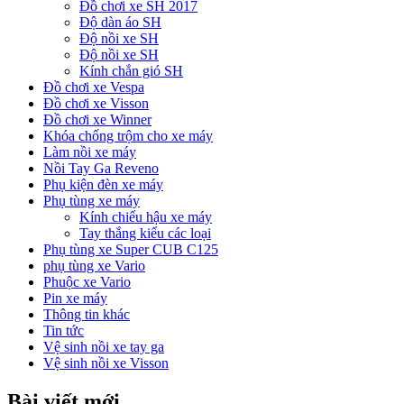
Đồ chơi xe SH 2017
Độ dàn áo SH
Độ nồi xe SH
Độ nồi xe SH
Kính chắn gió SH
Đồ chơi xe Vespa
Đồ chơi xe Visson
Đồ chơi xe Winner
Khóa chống trộm cho xe máy
Làm nồi xe máy
Nồi Tay Ga Reveno
Phụ kiện đèn xe máy
Phụ tùng xe máy
Kính chiếu hậu xe máy
Tay thắng kiểu các loại
Phụ tùng xe Super CUB C125
phụ tùng xe Vario
Phuộc xe Vario
Pin xe máy
Thông tin khác
Tin tức
Vệ sinh nồi xe tay ga
Vệ sinh nồi xe Visson
Bài viết mới