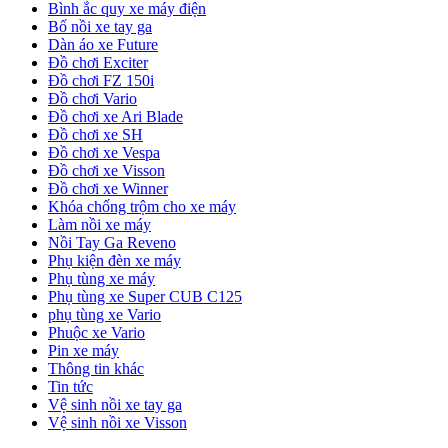
Bình ắc quy xe máy điện
Bố nồi xe tay ga
Dàn áo xe Future
Đồ chơi Exciter
Đồ chơi FZ 150i
Đồ chơi Vario
Đồ chơi xe Ari Blade
Đồ chơi xe SH
Đồ chơi xe Vespa
Đồ chơi xe Visson
Đồ chơi xe Winner
Khóa chống trộm cho xe máy
Làm nồi xe máy
Nồi Tay Ga Reveno
Phụ kiện đèn xe máy
Phụ tùng xe máy
Phụ tùng xe Super CUB C125
phụ tùng xe Vario
Phuộc xe Vario
Pin xe máy
Thông tin khác
Tin tức
Vệ sinh nồi xe tay ga
Vệ sinh nồi xe Visson