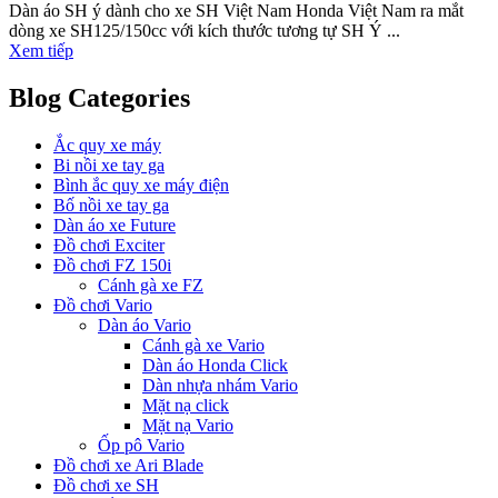
Dàn áo SH ý dành cho xe SH Việt Nam Honda Việt Nam ra mắt
dòng xe SH125/150cc với kích thước tương tự SH Ý ...
Xem tiếp
Blog Categories
Ắc quy xe máy
Bi nồi xe tay ga
Bình ắc quy xe máy điện
Bố nồi xe tay ga
Dàn áo xe Future
Đồ chơi Exciter
Đồ chơi FZ 150i
Cánh gà xe FZ
Đồ chơi Vario
Dàn áo Vario
Cánh gà xe Vario
Dàn áo Honda Click
Dàn nhựa nhám Vario
Mặt nạ click
Mặt nạ Vario
Ốp pô Vario
Đồ chơi xe Ari Blade
Đồ chơi xe SH