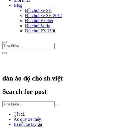
Mới nhất
Blog
Đồ chơi xe SH
Đồ chơi xe SH 2017
Đồ chơi Exciter
Đồ chơi Vario
Đồ chơi FZ 150i
Trang Chủ
/
Thẻ "dàn áo độ cho sh việt"
dàn áo độ cho sh việt
Search for post
Tất cả
Ắc quy xe máy
Bi nồi xe tay ga