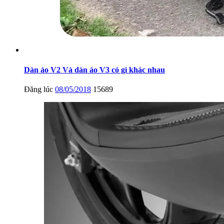
Dàn áo V2 Và dàn áo V3 có gì khác nhau
Đăng lúc
08/05/2018
15689