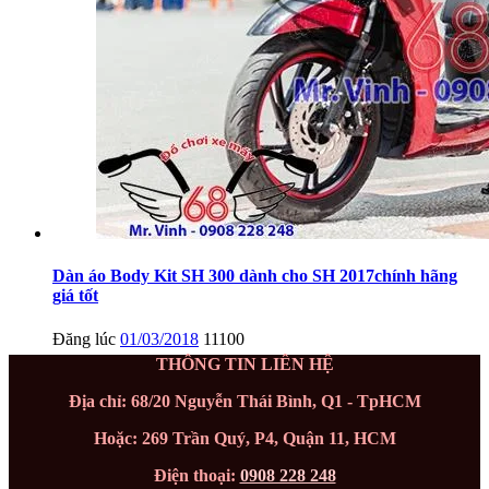
Dàn áo Body Kit SH 300 dành cho SH 2017chính hãng
giá tốt
Đăng lúc
01/03/2018
11100
THÔNG TIN LIÊN HỆ
Địa chỉ: 68/20 Nguyễn Thái Bình, Q1 - TpHCM
Hoặc: 269 Trần Quý, P4, Quận 11, HCM
Điện thoại:
0908 228 248