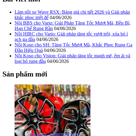
Làm nồi xe Wave RSX: Bảng giá chi tiết 2026 và Giải pháp
khắc phục triệt để
04/06/2026
Nồi BBS cho Vario: Giải Pháp Tăng Tốc Mượt Mà, Bền Bỉ,
Hạn Chế Rung Rần
04/06/2026
Nồi HIRC cho Vario: Giải pháp tăng tốc vượt trội, xóa bỏ ì
ạch ga đầu
04/06/2026
Nồi Koso cho SH: Tăng Tốc Mượt Mà, Khắc Phục Rung Ga
Đầu Hiệu Quả
04/06/2026
Nồi Koso cho Vision: Giải pháp tăng tốc mạnh mẽ, êm ái và
loại bỏ rung đầu
04/06/2026
Sản phẩm mới