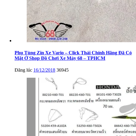
Phụ Tùng Zin Xe Vario – Click Thái Chính Hãng Đã Có
Mặt Ở Shop Đồ Chơi Xe Máy 68 – TPHCM
Đăng lúc
16/12/2018
36945