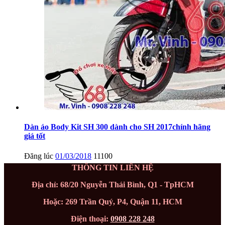
Dàn áo Body Kit SH 300 dành cho SH 2017chính hãng
giá tốt
Đăng lúc
01/03/2018
11100
THÔNG TIN LIÊN HỆ
Địa chỉ: 68/20 Nguyễn Thái Bình, Q1 - TpHCM
Hoặc: 269 Trần Quý, P4, Quận 11, HCM
Điện thoại:
0908 228 248