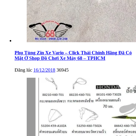
Phụ Tùng Zin Xe Vario – Click Thái Chính Hãng Đã Có
Mặt Ở Shop Đồ Chơi Xe Máy 68 – TPHCM
Đăng lúc
16/12/2018
36945