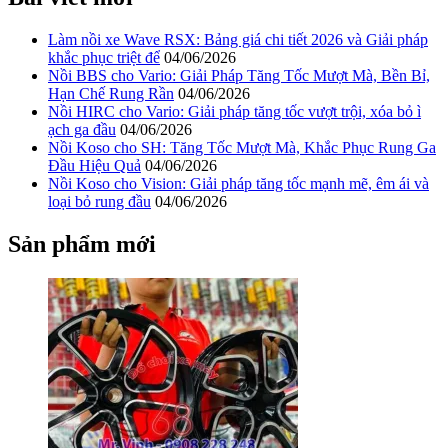
Làm nồi xe Wave RSX: Bảng giá chi tiết 2026 và Giải pháp
khắc phục triệt để
04/06/2026
Nồi BBS cho Vario: Giải Pháp Tăng Tốc Mượt Mà, Bền Bỉ,
Hạn Chế Rung Rần
04/06/2026
Nồi HIRC cho Vario: Giải pháp tăng tốc vượt trội, xóa bỏ ì
ạch ga đầu
04/06/2026
Nồi Koso cho SH: Tăng Tốc Mượt Mà, Khắc Phục Rung Ga
Đầu Hiệu Quả
04/06/2026
Nồi Koso cho Vision: Giải pháp tăng tốc mạnh mẽ, êm ái và
loại bỏ rung đầu
04/06/2026
Sản phẩm mới