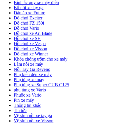
Bình ắc quy xe máy điện
Bố nồi xe tay ga
Dàn áo xe Future
Đồ chơi Exciter
Đồ chơi FZ 150i
Đồ chơi Vario
Đồ chơi xe Ari Blade
Đồ chơi xe SH
Đồ chơi xe Vespa
Đồ chơi xe Visson
Đồ chơi xe Winner
Khóa chống trộm cho xe máy
Làm nồi xe máy
Nồi Tay Ga Reveno
Phụ kiện đèn xe máy
Phụ tùng xe máy
Phụ tùng xe Super CUB C125
phụ tùng xe Vario
Phuộc xe Vario
Pin xe máy
Thông tin khác
Tin tức
Vệ sinh nồi xe tay ga
Vệ sinh nồi xe Visson