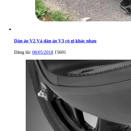
Dàn áo V2 Và dàn áo V3 có gì khác nhau
Đăng lúc
08/05/2018
15691