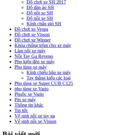
Đồ chơi xe SH 2017
Độ dàn áo SH
Độ nồi xe SH
Độ nồi xe SH
Kính chắn gió SH
Đồ chơi xe Vespa
Đồ chơi xe Visson
Đồ chơi xe Winner
Khóa chống trộm cho xe máy
Làm nồi xe máy
Nồi Tay Ga Reveno
Phụ kiện đèn xe máy
Phụ tùng xe máy
Kính chiếu hậu xe máy
Tay thắng kiểu các loại
Phụ tùng xe Super CUB C125
phụ tùng xe Vario
Phuộc xe Vario
Pin xe máy
Thông tin khác
Tin tức
Vệ sinh nồi xe tay ga
Vệ sinh nồi xe Visson
Bài viết mới