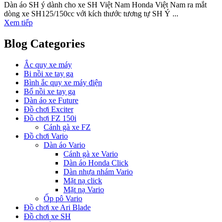
Dàn áo SH ý dành cho xe SH Việt Nam Honda Việt Nam ra mắt
dòng xe SH125/150cc với kích thước tương tự SH Ý ...
Xem tiếp
Blog Categories
Ắc quy xe máy
Bi nồi xe tay ga
Bình ắc quy xe máy điện
Bố nồi xe tay ga
Dàn áo xe Future
Đồ chơi Exciter
Đồ chơi FZ 150i
Cánh gà xe FZ
Đồ chơi Vario
Dàn áo Vario
Cánh gà xe Vario
Dàn áo Honda Click
Dàn nhựa nhám Vario
Mặt nạ click
Mặt nạ Vario
Ốp pô Vario
Đồ chơi xe Ari Blade
Đồ chơi xe SH