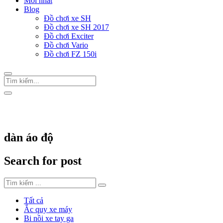
Mới nhất
Blog
Đồ chơi xe SH
Đồ chơi xe SH 2017
Đồ chơi Exciter
Đồ chơi Vario
Đồ chơi FZ 150i
Trang Chủ
/
Thẻ "dàn áo độ"
dàn áo độ
Search for post
Tất cả
Ắc quy xe máy
Bi nồi xe tay ga