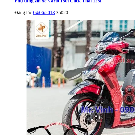
Phụ tùng zin xe Vario 150i Click Thái 125i
Đăng lúc
04/06/2018
35020