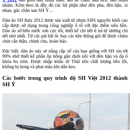
nhám. Kèm theo là đầy đủ các bộ phận như đèn pha, đèn hậu, xi
nhan, gác chân sau SH Ý…
Dàn áo SH Italy 2012 được sản xuất từ nhựa ABS nguyên khối cao
cấp được sử dụng trong công nghiệp ô tô với đặc điểm siêu bền.
Dàn áo sở hữu nước sơn cực tốt, thiết kế chi tiết tỉ mỉ từ những chi
tiết nhỏ nhất. Từ các pát bắt ốc hay các khe thông gió để được chăm
chút cẩn thận, chỉnh chu, hoàn hảo.
Đặc biệt, dàn áo này sẽ nâng cấp xế của bạn giống với SH zin tới
99% nhờ thiết kế phần ốp hông gần đuôi nối với đèn hậu và ốp ổ
khóa bo tròn. Được nhập khẩu từ Thái nên chất lượng bền tốt,
không bị bong và phai màu khi dán keo.
Các bước trong quy trình độ SH Việt 2012 thành
SH Ý