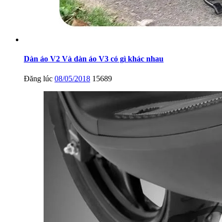
Dàn áo V2 Và dàn áo V3 có gì khác nhau
Đăng lúc
08/05/2018
15689