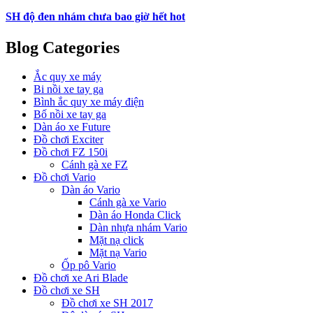
SH độ đen nhám chưa bao giờ hết hot
Blog Categories
Ắc quy xe máy
Bi nồi xe tay ga
Bình ắc quy xe máy điện
Bố nồi xe tay ga
Dàn áo xe Future
Đồ chơi Exciter
Đồ chơi FZ 150i
Cánh gà xe FZ
Đồ chơi Vario
Dàn áo Vario
Cánh gà xe Vario
Dàn áo Honda Click
Dàn nhựa nhám Vario
Mặt nạ click
Mặt nạ Vario
Ốp pô Vario
Đồ chơi xe Ari Blade
Đồ chơi xe SH
Đồ chơi xe SH 2017