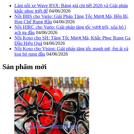
Làm nồi xe Wave RSX: Bảng giá chi tiết 2026 và Giải pháp
khắc phục triệt để
04/06/2026
Nồi BBS cho Vario: Giải Pháp Tăng Tốc Mượt Mà, Bền Bỉ,
Hạn Chế Rung Rần
04/06/2026
Nồi HIRC cho Vario: Giải pháp tăng tốc vượt trội, xóa bỏ ì
ạch ga đầu
04/06/2026
Nồi Koso cho SH: Tăng Tốc Mượt Mà, Khắc Phục Rung Ga
Đầu Hiệu Quả
04/06/2026
Nồi Koso cho Vision: Giải pháp tăng tốc mạnh mẽ, êm ái và
loại bỏ rung đầu
04/06/2026
Sản phẩm mới