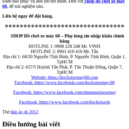
Đảm bảo phục vụ anh em hết mình. Đến với
Shop đồ chơi xe máy
68
, để trải nghiệm nào.
Liên hệ ngay để đặt hàng.
✵✵✵✵✵✵✵✵✵✵✵✵✵✵✵✵✵✵✵✵✵✵✵✵✵✵✵✵✵✵✵✵
SHOP Đồ chơi xe máy 68 – Phụ tùng zin nhập khẩu chính
hãng
HOTLINE 1: 0908 228 248 Mr. VINH
HOTLINE 2: 0903 410 416 Mr. Tấn
Địa chỉ 1: 68/20 Nguyễn Thái Bình, P. Nguyễn Thái Bình, Quận 1,
TpHCM
Địa chỉ 2: 637/5 Huỳnh Tấn Phát, P. Tân Thuận Đông, Quận 7,
TpHCM
Website: https://dochoixemay68.com
Facebook: https://www.facebook.com/dochoixemay.68
Facebook: https://www.facebook.com/phutungzinxemay
Facebook: https://www.facebook.com/dochoixesh
Thẻ:
dàn áo sh 2012
Điều hướng bài viết