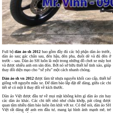
Full bộ
dàn áo sh 2012
bao gồm đầy đủ các bộ phận dàn áo trước,
dàn áo sau; gác chân sau, đèn hậu, đèn pha, đuôi dè và đủ đèn ở
trước – sau. Dàn áo SH luôn là một trong những đồ chơi xe máy hot
và được nhiều anh em săn đón. Bởi nó sở hữu thiết kế tinh xảo, giúp
thay đổi diện mạo cho “xế yêu” một cách nhanh chóng.
Dàn áo sh vn 2012
được làm từ nhựa nguyên khối cao cấp, thiết kế
giống với nguyên mẫu xe. Để đảm bảo lắp đặt dễ dàng, giữa các chi
tiết sẽ có một ít thay đổi về kích thước.
Dàn áo Việt được đầu tư về mọi mặt không kém gì dàn áo zin hay
các dàn áo khác. Các chi tiết nhỏ như chấu khớp, pát cũng được
quan tâm nhiều đảm bảo luôn ôm khít với xe. Có thể nói, dàn áo SH
Việt rất đáng để anh em đầu tư, mang lại hình ảnh mạnh mẽ, trẻ