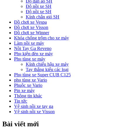
Độ dàn áo SH
Độ nồi xe SH
Độ nồi xe SH
Kính chắn gió SH
Đồ chơi xe Vespa
Đồ chơi xe Visson
Đồ chơi xe Winner
Khóa chống trộm cho xe máy
Làm nồi xe máy
Nồi Tay Ga Reveno
Phụ kiện đèn xe máy
Phụ tùng xe máy
Kính chiếu hậu xe máy
Tay thắng kiểu các loại
Phụ tùng xe Super CUB C125
phụ tùng xe Vario
Phuộc xe Vario
Pin xe máy
Thông tin khác
Tin tức
Vệ sinh nồi xe tay ga
Vệ sinh nồi xe Visson
Bài viết mới