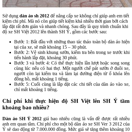
Sử dụng
dàn áo sh 2012
để nâng cấp xe không chỉ giúp anh em tiết
kiệm chi phí. Mà nó còn giúp tiết kiệm khá nhiều thời gian bởi cách
lắp đặt rất đơn giản và nhanh chóng. Sau đây là quy trình chuẩn khi
độ xe SH Việt 2012 lên thành SH Ý, gồm các bước sau:
Bước 1: Bắt đầu với những thao tác tháo toàn bộ dàn áo hiện
tại của xe, sẽ mất khoảng 15 – 30 phút.
Bước 2: Vệ sinh khung sườn, kiểm tra bên trong xe trước khi
tiến hành lắp đặt, khoảng 30 phút.
Bước 3 và bước 4: Có thể thực hiện lần lượt hoặc song song
cùng lúc nếu có hai thợ. Một người chế pát sườn ở đuôi xe,
người còn lại kiểm tra và làm lại đường điện từ ổ khóa lên
đồng hồ, mất khoảng 1 tiếng.
Bước 5: Cuối cùng là lắp đặt các chi tiết của dàn áo vào xe,
chỉ mất khoảng 1 tiếng.
Chi phí khi thực hiện độ SH Việt lên SH Ý tầm
khoảng bao nhiêu?
Dàn áo SH Ý 2012
giá bao nhiêu cũng là vấn đề được rất nhiều
anh em quan tâm. Chi phí cho một bộ dàn áo xe SH Ver 3 2012 của
Ý sẽ dao động từ 7.000.000 đồng. Mức giá sẽ tăng thêm khoảng 10