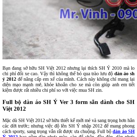
Bạn đang sở hữu SH Việt 2012 nhưng lại thích SH Ý 2010 mà lo
chi phí đổi xe cao. Vậy thì không thể bỏ qua trào lưu độ
dàn áo sh
ý 2012
để nâng cấp em xế của mình. Cách này không chỉ mang lại
diện mạo mạnh mẽ, khỏe khoắn cho xe mà còn giúp anh em tiết
kiệm được rất nhiều chi phí so với việc mua SH zin.
Full bộ dàn áo SH Ý Ver 3 form sẵn dành cho SH
Việt 2012
Mặc dù SH Việt 2012 sở hữu thiết kế mới mẻ và sang trọng hơn hẳn
các đời trước; nhưng việc độ lên SH Ý nhập 2012 để mang phong
cách sporty, sang trọng vẫn rất được ưa chuộng. Full bộ
dàn áo SH
Ý 2012
bao gồm dàn nhựa màu, sàn để chân, đầu đèn, dàn nhựa