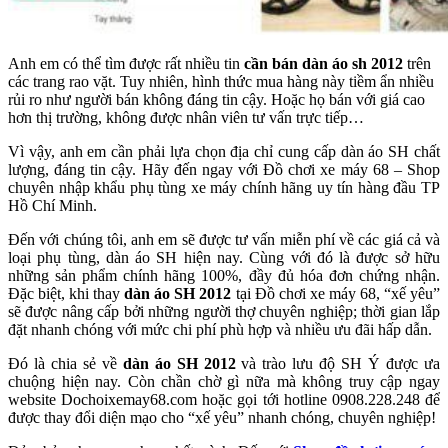
Anh em có thể tìm được rất nhiều tin
cần bán dàn áo sh 2012
trên
các trang rao vặt. Tuy nhiên, hình thức mua hàng này tiềm ẩn nhiều
rủi ro như người bán không đáng tin cậy. Hoặc họ bán với giá cao
hơn thị trường, không được nhân viên tư vấn trực tiếp…
Vì vậy, anh em cần phải lựa chọn địa chỉ cung cấp dàn áo SH chất
lượng, đáng tin cậy. Hãy đến ngay với Đồ chơi xe máy 68 – Shop
chuyên nhập khẩu phụ tùng xe máy chính hãng uy tín hàng đầu TP
Hồ Chí Minh.
Đến với chúng tôi, anh em sẽ được tư vấn miễn phí về các giá cả và
loại phụ tùng, dàn áo SH hiện nay. Cùng với đó là được sở hữu
những sản phẩm chính hãng 100%, đầy đủ hóa đơn chứng nhận.
Đặc biệt, khi thay
dàn áo SH 2012
tại Đồ chơi xe máy 68, “xế yêu”
sẽ được nâng cấp bởi những người thợ chuyên nghiệp; thời gian lắp
đặt nhanh chóng với mức chi phí phù hợp và nhiều ưu đãi hấp dẫn.
Đó là chia sẻ về
dàn áo SH 2012
và trào lưu độ SH Ý được ưa
chuộng hiện nay. Còn chần chờ gì nữa mà không truy cập ngay
website Dochoixemay68.com hoặc gọi tới hotline 0908.228.248 để
được thay đổi diện mạo cho “xế yêu” nhanh chóng, chuyên nghiệp!