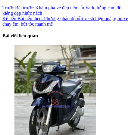
Trước
Bài trước:
Khám phá vẻ đẹp tiềm ẩn Vario trắng cam độ
kiểng đẹp nhức nách
Kế tiếp
Bài tiếp theo:
Phương pháp độ nồi xe sh hiệu quả, giúp xe
chạy êm, bứt tốc mạnh mẽ
Bài viết liên quan