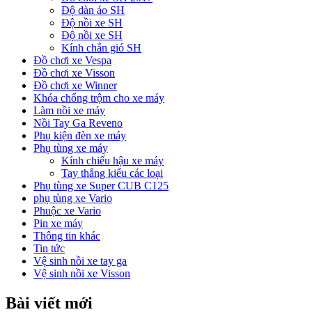
Độ dàn áo SH
Độ nồi xe SH
Độ nồi xe SH
Kính chắn gió SH
Đồ chơi xe Vespa
Đồ chơi xe Visson
Đồ chơi xe Winner
Khóa chống trộm cho xe máy
Làm nồi xe máy
Nồi Tay Ga Reveno
Phụ kiện đèn xe máy
Phụ tùng xe máy
Kính chiếu hậu xe máy
Tay thắng kiểu các loại
Phụ tùng xe Super CUB C125
phụ tùng xe Vario
Phuộc xe Vario
Pin xe máy
Thông tin khác
Tin tức
Vệ sinh nồi xe tay ga
Vệ sinh nồi xe Visson
Bài viết mới