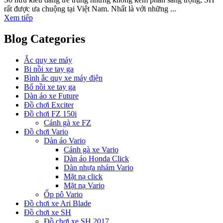
rất được ưa chuộng tại Việt Nam. Nhất là với những ...
Xem tiếp
Blog Categories
Ắc quy xe máy
Bi nồi xe tay ga
Bình ắc quy xe máy điện
Bố nồi xe tay ga
Dàn áo xe Future
Đồ chơi Exciter
Đồ chơi FZ 150i
Cánh gà xe FZ
Đồ chơi Vario
Dàn áo Vario
Cánh gà xe Vario
Dàn áo Honda Click
Dàn nhựa nhám Vario
Mặt nạ click
Mặt nạ Vario
Ốp pô Vario
Đồ chơi xe Ari Blade
Đồ chơi xe SH
Đồ chơi xe SH 2017