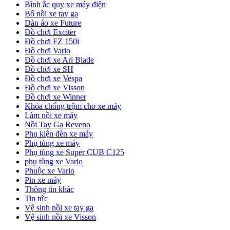
Bình ắc quy xe máy điện
Bố nồi xe tay ga
Dàn áo xe Future
Đồ chơi Exciter
Đồ chơi FZ 150i
Đồ chơi Vario
Đồ chơi xe Ari Blade
Đồ chơi xe SH
Đồ chơi xe Vespa
Đồ chơi xe Visson
Đồ chơi xe Winner
Khóa chống trộm cho xe máy
Làm nồi xe máy
Nồi Tay Ga Reveno
Phụ kiện đèn xe máy
Phụ tùng xe máy
Phụ tùng xe Super CUB C125
phụ tùng xe Vario
Phuộc xe Vario
Pin xe máy
Thông tin khác
Tin tức
Vệ sinh nồi xe tay ga
Vệ sinh nồi xe Visson