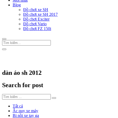
Mới nhất
Blog
Đồ chơi xe SH
Đồ chơi xe SH 2017
Đồ chơi Exciter
Đồ chơi Vario
Đồ chơi FZ 150i
Trang Chủ
/
Thẻ "dàn áo sh 2012"
dàn áo sh 2012
Search for post
Tất cả
Ắc quy xe máy
Bi nồi xe tay ga