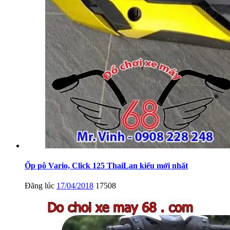
Ốp pô Vario, Click 125 ThaiLan kiểu mới nhất
Đăng lúc
17/04/2018
17508