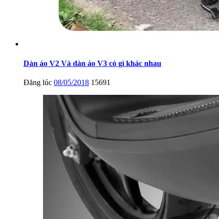
Dàn áo V2 Và dàn áo V3 có gì khác nhau
Đăng lúc
08/05/2018
15691