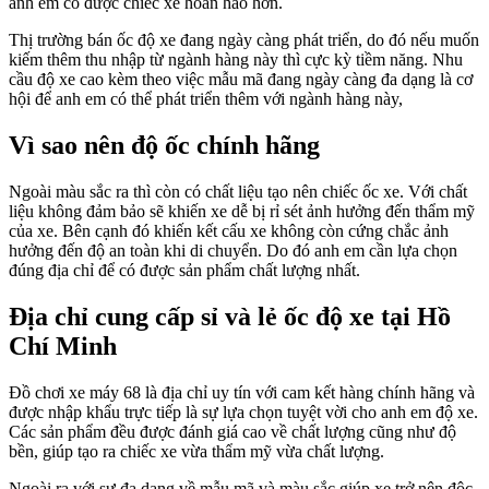
anh em có được chiếc xe hoàn hảo hơn.
Thị trường bán ốc độ xe đang ngày càng phát triển, do đó nếu muốn
kiếm thêm thu nhập từ ngành hàng này thì cực kỳ tiềm năng. Nhu
cầu độ xe cao kèm theo việc mẫu mã đang ngày càng đa dạng là cơ
hội để anh em có thể phát triển thêm với ngành hàng này,
Vì sao nên độ ốc chính hãng
Ngoài màu sắc ra thì còn có chất liệu tạo nên chiếc ốc xe. Với chất
liệu không đảm bảo sẽ khiến xe dễ bị rỉ sét ảnh hưởng đến thẩm mỹ
của xe. Bên cạnh đó khiến kết cấu xe không còn cứng chắc ảnh
hưởng đến độ an toàn khi di chuyển. Do đó anh em cần lựa chọn
đúng địa chỉ để có được sản phẩm chất lượng nhất.
Địa chỉ cung cấp sỉ và lẻ ốc độ xe tại Hồ
Chí Minh
Đồ chơi xe máy 68 là địa chỉ uy tín với cam kết hàng chính hãng và
được nhập khẩu trực tiếp là sự lựa chọn tuyệt vời cho anh em độ xe.
Các sản phẩm đều được đánh giá cao về chất lượng cũng như độ
bền, giúp tạo ra chiếc xe vừa thẩm mỹ vừa chất lượng.
Ngoài ra với sự đa dạng về mẫu mã và màu sắc giúp xe trở nên độc