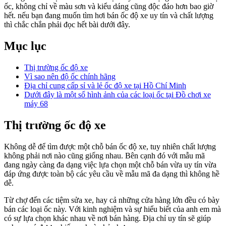
ốc, không chỉ về màu sơn và kiểu dáng cũng độc đáo hơn bao giờ
hết. nếu bạn đang muốn tìm hơi bán ốc độ xe uy tín và chất lượng
thì chắc chắn phải đọc hết bài dưới đây.
Mục lục
Thị trường ốc độ xe
Vì sao nên độ ốc chính hãng
Địa chỉ cung cấp sỉ và lẻ ốc độ xe tại Hồ Chí Minh
Dưới đây là một số hình ảnh của các loại ốc tại Đồ chơi xe
máy 68
Thị trường ốc độ xe
Không dễ để tìm được một chỗ bán ốc độ xe, tuy nhiên chất lượng
không phải nơi nào cũng giống nhau. Bên cạnh đó với mẫu mã
đang ngày càng đa dạng việc lựa chọn một chỗ bán vừa uy tín vừa
đáp ứng được toàn bộ các yêu cầu về mẫu mã đa dạng thì không hề
dễ.
Từ chợ đến các tiệm sửa xe, hay cả những cửa hàng lớn đều có bày
bán các loại ốc này. Với kinh nghiệm và sự hiểu biết của anh em mà
có sự lựa chọn khác nhau về nơi bán hàng. Địa chỉ uy tín sẽ giúp