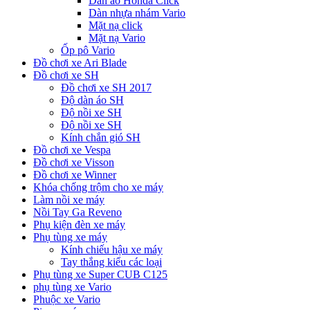
Dàn áo Honda Click
Dàn nhựa nhám Vario
Mặt nạ click
Mặt nạ Vario
Ốp pô Vario
Đồ chơi xe Ari Blade
Đồ chơi xe SH
Đồ chơi xe SH 2017
Độ dàn áo SH
Độ nồi xe SH
Độ nồi xe SH
Kính chắn gió SH
Đồ chơi xe Vespa
Đồ chơi xe Visson
Đồ chơi xe Winner
Khóa chống trộm cho xe máy
Làm nồi xe máy
Nồi Tay Ga Reveno
Phụ kiện đèn xe máy
Phụ tùng xe máy
Kính chiếu hậu xe máy
Tay thắng kiểu các loại
Phụ tùng xe Super CUB C125
phụ tùng xe Vario
Phuộc xe Vario