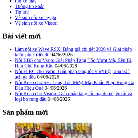
Pin xe máy
Thông tin khác
Tin tức
Vệ sinh nồi xe tay ga
Vệ sinh nồi xe Visson
Bài viết mới
Làm nồi xe Wave RSX: Bảng giá chi tiết 2026 và Giải pháp
khắc phục triệt để
04/06/2026
Nồi BBS cho Vario: Giải Pháp Tăng Tốc Mượt Mà, Bền Bỉ,
Hạn Chế Rung Rần
04/06/2026
Nồi HIRC cho Vario: Giải pháp tăng tốc vượt trội, xóa bỏ ì
ạch ga đầu
04/06/2026
Nồi Koso cho SH: Tăng Tốc Mượt Mà, Khắc Phục Rung Ga
Đầu Hiệu Quả
04/06/2026
Nồi Koso cho Vision: Giải pháp tăng tốc mạnh mẽ, êm ái và
loại bỏ rung đầu
04/06/2026
Sản phẩm mới