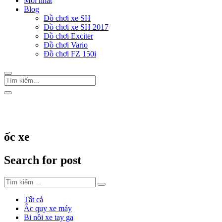
Mới nhất
Blog
Đồ chơi xe SH
Đồ chơi xe SH 2017
Đồ chơi Exciter
Đồ chơi Vario
Đồ chơi FZ 150i
Trang Chủ
/
Thẻ "ốc xe"
ốc xe
Search for post
Tất cả
Ắc quy xe máy
Bi nồi xe tay ga