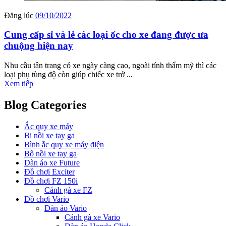
Đăng lúc
09/10/2022
Cung cấp sỉ và lẻ các loại ốc cho xe đang được ưa
chuộng hiện nay
Nhu cầu tân trang có xe ngày càng cao, ngoài tính thẩm mỹ thì các
loại phụ tùng độ còn giúp chiếc xe trở ...
Xem tiếp
Blog Categories
Ắc quy xe máy
Bi nồi xe tay ga
Bình ắc quy xe máy điện
Bố nồi xe tay ga
Dàn áo xe Future
Đồ chơi Exciter
Đồ chơi FZ 150i
Cánh gà xe FZ
Đồ chơi Vario
Dàn áo Vario
Cánh gà xe Vario