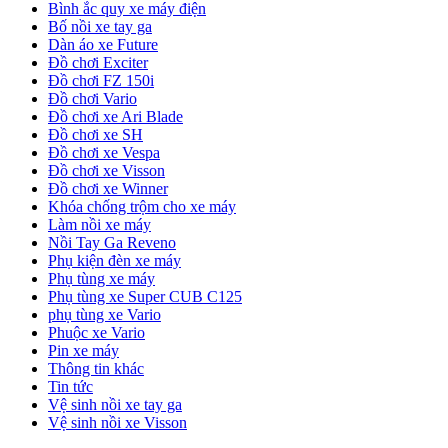
Bình ắc quy xe máy điện
Bố nồi xe tay ga
Dàn áo xe Future
Đồ chơi Exciter
Đồ chơi FZ 150i
Đồ chơi Vario
Đồ chơi xe Ari Blade
Đồ chơi xe SH
Đồ chơi xe Vespa
Đồ chơi xe Visson
Đồ chơi xe Winner
Khóa chống trộm cho xe máy
Làm nồi xe máy
Nồi Tay Ga Reveno
Phụ kiện đèn xe máy
Phụ tùng xe máy
Phụ tùng xe Super CUB C125
phụ tùng xe Vario
Phuộc xe Vario
Pin xe máy
Thông tin khác
Tin tức
Vệ sinh nồi xe tay ga
Vệ sinh nồi xe Visson