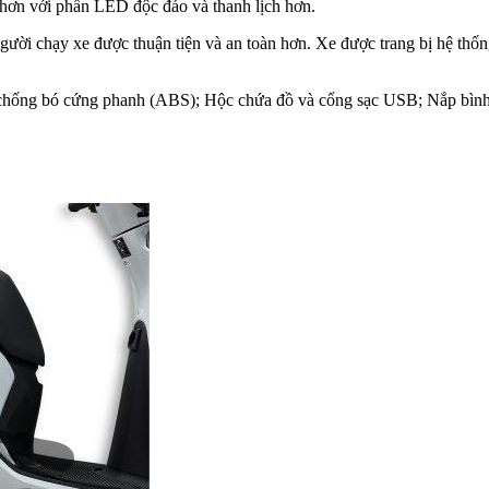
ế hơn với phần LED độc đáo và thanh lịch hơn.
gười chạy xe được thuận tiện và an toàn hơn. Xe được trang bị hệ thố
g chống bó cứng phanh (ABS); Hộc chứa đồ và cổng sạc USB; Nắp bình 