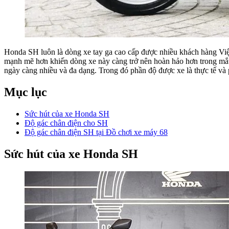
Honda SH luôn là dòng xe tay ga cao cấp được nhiều khách hàng Việt
mạnh mẽ hơn khiến dòng xe này càng trở nên hoàn hảo hơn trong mắt
ngày càng nhiều và đa dạng. Trong đó phần độ được xe là thực tế và 
Mục lục
Sức hút của xe Honda SH
Độ gác chân điện cho SH
Độ gác chân điện SH tại Đồ chơi xe máy 68
Sức hút của xe Honda SH