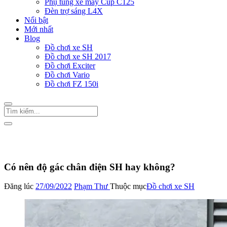
Phụ tùng xe máy Cup C125
Đèn trợ sáng L4X
Nổi bật
Mới nhất
Blog
Đồ chơi xe SH
Đồ chơi xe SH 2017
Đồ chơi Exciter
Đồ chơi Vario
Đồ chơi FZ 150i
Trang Chủ
/
Đồ chơi xe SH
Có nên độ gác chân điện SH hay không?
Đăng lúc
27/09/2022
Phạm Thư
Thuộc mục
Đồ chơi xe SH