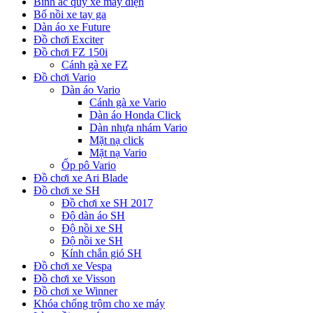
Bình ắc quy xe máy điện
Bố nồi xe tay ga
Dàn áo xe Future
Đồ chơi Exciter
Đồ chơi FZ 150i
Cánh gà xe FZ
Đồ chơi Vario
Dàn áo Vario
Cánh gà xe Vario
Dàn áo Honda Click
Dàn nhựa nhám Vario
Mặt nạ click
Mặt nạ Vario
Ốp pô Vario
Đồ chơi xe Ari Blade
Đồ chơi xe SH
Đồ chơi xe SH 2017
Độ dàn áo SH
Độ nồi xe SH
Độ nồi xe SH
Kính chắn gió SH
Đồ chơi xe Vespa
Đồ chơi xe Visson
Đồ chơi xe Winner
Khóa chống trộm cho xe máy