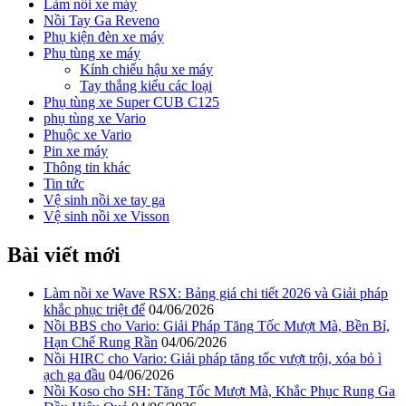
Làm nồi xe máy
Nồi Tay Ga Reveno
Phụ kiện đèn xe máy
Phụ tùng xe máy
Kính chiếu hậu xe máy
Tay thắng kiểu các loại
Phụ tùng xe Super CUB C125
phụ tùng xe Vario
Phuộc xe Vario
Pin xe máy
Thông tin khác
Tin tức
Vệ sinh nồi xe tay ga
Vệ sinh nồi xe Visson
Bài viết mới
Làm nồi xe Wave RSX: Bảng giá chi tiết 2026 và Giải pháp
khắc phục triệt để
04/06/2026
Nồi BBS cho Vario: Giải Pháp Tăng Tốc Mượt Mà, Bền Bỉ,
Hạn Chế Rung Rần
04/06/2026
Nồi HIRC cho Vario: Giải pháp tăng tốc vượt trội, xóa bỏ ì
ạch ga đầu
04/06/2026
Nồi Koso cho SH: Tăng Tốc Mượt Mà, Khắc Phục Rung Ga