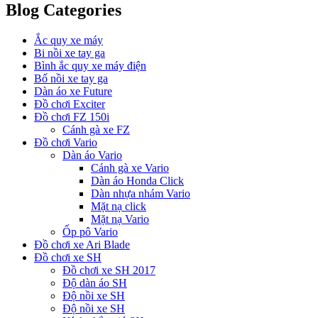
Blog Categories
Ắc quy xe máy
Bi nồi xe tay ga
Bình ắc quy xe máy điện
Bố nồi xe tay ga
Dàn áo xe Future
Đồ chơi Exciter
Đồ chơi FZ 150i
Cánh gà xe FZ
Đồ chơi Vario
Dàn áo Vario
Cánh gà xe Vario
Dàn áo Honda Click
Dàn nhựa nhám Vario
Mặt nạ click
Mặt nạ Vario
Ốp pô Vario
Đồ chơi xe Ari Blade
Đồ chơi xe SH
Đồ chơi xe SH 2017
Độ dàn áo SH
Độ nồi xe SH
Độ nồi xe SH