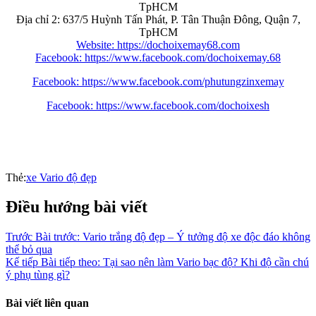
TpHCM
Địa chỉ 2: 637/5 Huỳnh Tấn Phát, P. Tân Thuận Đông, Quận 7,
TpHCM
Website: https://dochoixemay68.com
Facebook: https://www.facebook.com/dochoixemay.68
Facebook: https://www.facebook.com/phutungzinxemay
Facebook: https://www.facebook.com/dochoixesh
Thẻ:
xe Vario độ đẹp
Điều hướng bài viết
Trước
Bài trước:
Vario trắng độ đẹp – Ý tưởng độ xe độc đáo không
thể bỏ qua
Kế tiếp
Bài tiếp theo:
Tại sao nên làm Vario bạc độ? Khi độ cần chú
ý phụ tùng gì?
Bài viết liên quan