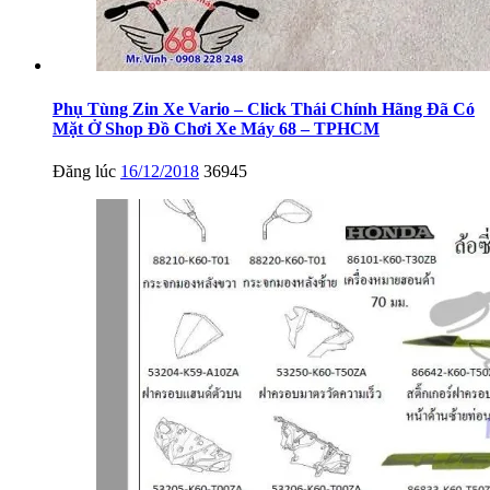
Phụ Tùng Zin Xe Vario – Click Thái Chính Hãng Đã Có
Mặt Ở Shop Đồ Chơi Xe Máy 68 – TPHCM
Đăng lúc
16/12/2018
36945