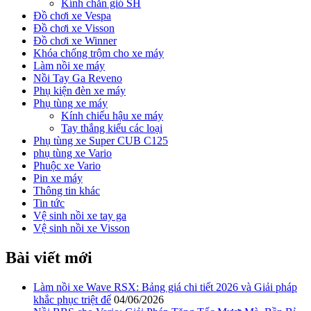
Kính chắn gió SH
Đồ chơi xe Vespa
Đồ chơi xe Visson
Đồ chơi xe Winner
Khóa chống trộm cho xe máy
Làm nồi xe máy
Nồi Tay Ga Reveno
Phụ kiện đèn xe máy
Phụ tùng xe máy
Kính chiếu hậu xe máy
Tay thắng kiểu các loại
Phụ tùng xe Super CUB C125
phụ tùng xe Vario
Phuộc xe Vario
Pin xe máy
Thông tin khác
Tin tức
Vệ sinh nồi xe tay ga
Vệ sinh nồi xe Visson
Bài viết mới
Làm nồi xe Wave RSX: Bảng giá chi tiết 2026 và Giải pháp
khắc phục triệt để
04/06/2026