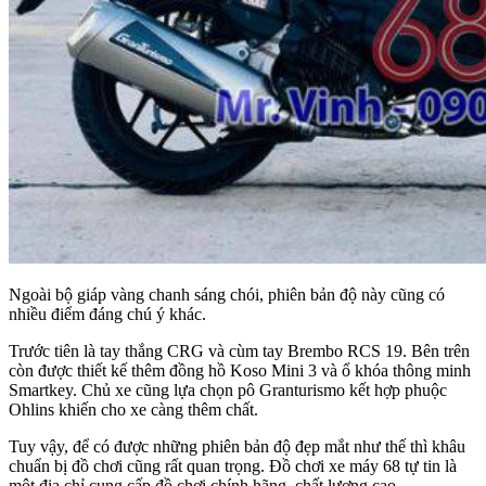
Ngoài bộ giáp vàng chanh sáng chói, phiên bản độ này cũng có
nhiều điểm đáng chú ý khác.
Trước tiên là tay thắng CRG và cùm tay Brembo RCS 19. Bên trên
còn được thiết kế thêm đồng hồ Koso Mini 3 và ổ khóa thông minh
Smartkey. Chủ xe cũng lựa chọn pô Granturismo kết hợp phuộc
Ohlins khiến cho xe càng thêm chất.
Tuy vậy, để có được những phiên bản độ đẹp mắt như thế thì khâu
chuẩn bị đồ chơi cũng rất quan trọng. Đồ chơi xe máy 68 tự tin là
một địa chỉ cung cấp đồ chơi chính hãng, chất lượng cao.