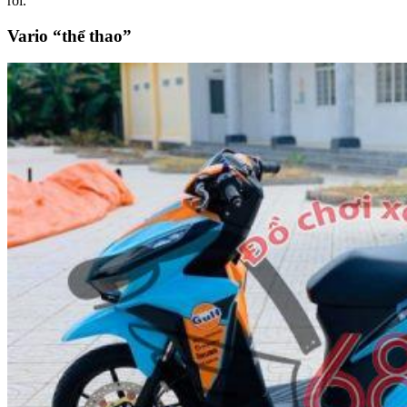
rời.
Vario “thể thao”