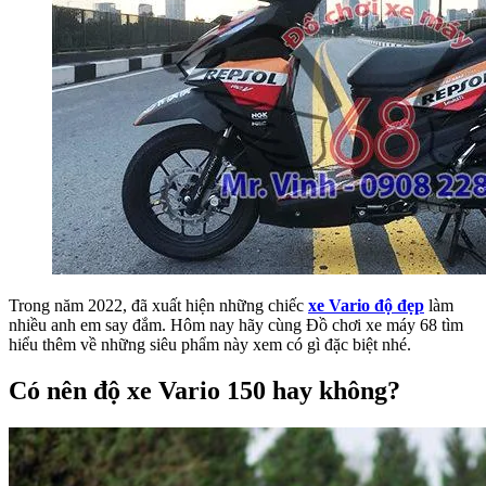
Trong năm 2022, đã xuất hiện những chiếc
xe Vario độ đẹp
làm
nhiều anh em say đắm. Hôm nay hãy cùng Đồ chơi xe máy 68 tìm
hiểu thêm về những siêu phẩm này xem có gì đặc biệt nhé.
Có nên độ xe Vario 150 hay không?