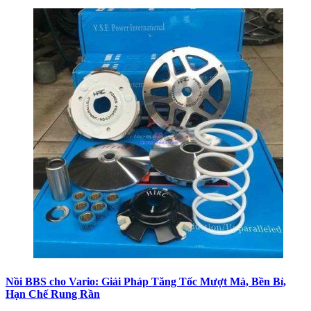
Nồi BBS cho Vario: Giải Pháp Tăng Tốc Mượt Mà, Bền Bỉ,
Hạn Chế Rung Rần