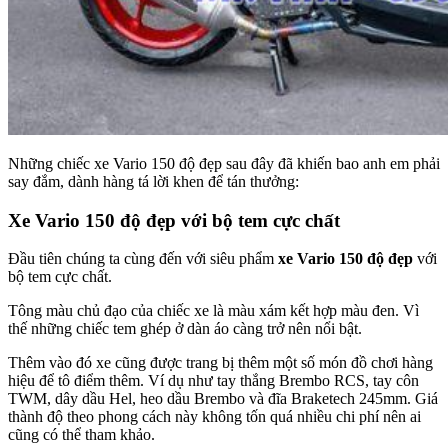
Những chiếc xe Vario 150 độ
đẹp sau đây đã khiến bao anh em phải
say đắm, dành hàng tá lời khen để tán thưởng:
Xe Vario 150 độ đẹp với bộ tem cực chất
Đầu tiên chúng ta cùng đến với siêu phẩm
xe Vario 150 độ đẹp
với
bộ tem cực chất.
Tông màu chủ đạo của chiếc xe là màu xám kết hợp màu đen. Vì
thế những chiếc tem ghép ở dàn áo càng trở nên nổi bật.
Thêm vào đó xe cũng được trang bị thêm một số món đồ chơi hàng
hiệu để tô điểm thêm. Ví dụ như tay thắng Brembo RCS, tay côn
TWM, dây dầu Hel, heo dầu Brembo và đĩa Braketech 245mm. Giá
thành độ theo phong cách này không tốn quá nhiều chi phí nên ai
cũng có thể tham khảo.