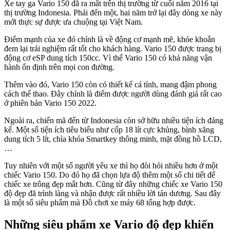
Xe tay ga Vario 150 đã ra mắt trên thị trường từ cuối năm 2016 tại
thị trường Indonesia. Phải đến một, hai năm trở lại đây dòng xe này
mới thực sự được ưa chuộng tại Việt Nam.
Điểm mạnh của xe đó chính là về động cơ mạnh mẽ, khỏe khoắn
đem lại trải nghiệm rất tốt cho khách hàng. Vario 150 được trang bị
động cơ eSP dung tích 150cc. Vì thế Vario 150 có khả năng vận
hành ổn định trên mọi con đường.
Thêm vào đó, Vario 150 còn có thiết kế cá tính, mang đậm phong
cách thể thao. Đây chính là điểm được người dùng đánh giá rất cao
ở phiên bản Vario 150 2022.
Ngoài ra, chiến mã đến từ Indonesia còn sở hữu nhiều tiện ích đáng
kể. Một số tiện ích tiêu biểu như cốp 18 lít cực khủng, bình xăng
dung tích 5 lít, chìa khóa Smartkey thông minh, mặt đồng hồ LCD,
…
Tuy nhiên với một số người yêu xe thì họ đòi hỏi nhiều hơn ở một
chiếc Vario 150. Do đó họ đã chọn lựa độ thêm một số chi tiết để
chiếc xe trông đẹp mắt hơn. Cũng từ đây những chiếc xe Vario 150
độ đẹp đã trình làng và nhận được rất nhiều lời tán dương. Sau đây
là một số siêu phẩm mà Đồ chơi xe máy 68 tổng hợp được.
Những siêu phẩm xe Vario độ đẹp khiến