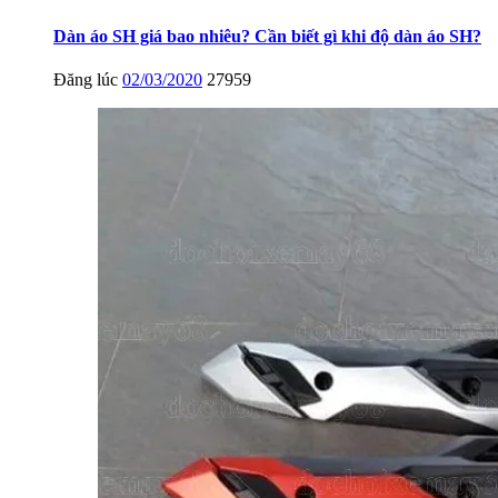
Dàn áo SH giá bao nhiêu? Cần biết gì khi độ dàn áo SH?
Đăng lúc
02/03/2020
27959