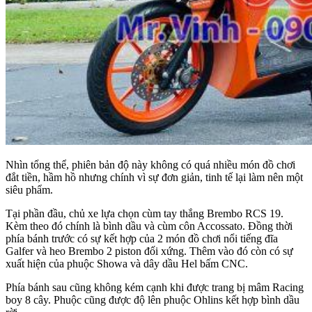
Nhìn tổng thể, phiên bản độ này không có quá nhiều món đồ chơi
đắt tiền, hầm hồ nhưng chính vì sự đơn giản, tinh tế lại làm nên một
siêu phẩm.
Tại phần đầu, chủ xe lựa chọn cùm tay thắng Brembo RCS 19.
Kèm theo đó chính là bình dầu và cùm côn Accossato. Đồng thời
phía bánh trước có sự kết hợp của 2 món đồ chơi nổi tiếng đĩa
Galfer và heo Brembo 2 piston đối xứng. Thêm vào đó còn có sự
xuất hiện của phuộc Showa và dây dầu Hel bấm CNC.
Phía bánh sau cũng không kém cạnh khi được trang bị mâm Racing
boy 8 cây. Phuộc cũng được độ lên phuộc Ohlins kết hợp bình dầu