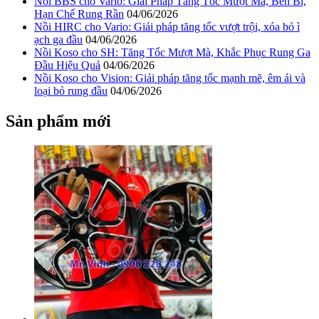
Nồi BBS cho Vario: Giải Pháp Tăng Tốc Mượt Mà, Bền Bỉ,
Hạn Chế Rung Rần
04/06/2026
Nồi HIRC cho Vario: Giải pháp tăng tốc vượt trội, xóa bỏ ì
ạch ga đầu
04/06/2026
Nồi Koso cho SH: Tăng Tốc Mượt Mà, Khắc Phục Rung Ga
Đầu Hiệu Quả
04/06/2026
Nồi Koso cho Vision: Giải pháp tăng tốc mạnh mẽ, êm ái và
loại bỏ rung đầu
04/06/2026
Sản phẩm mới