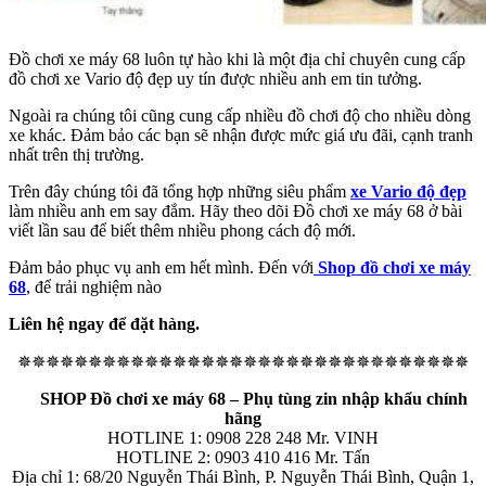
Đồ chơi xe máy 68 luôn tự hào khi là một địa chỉ chuyên cung cấp
đồ chơi xe Vario độ đẹp uy tín được nhiều anh em tin tưởng.
Ngoài ra chúng tôi cũng cung cấp nhiều đồ chơi độ cho nhiều dòng
xe khác. Đảm bảo các bạn sẽ nhận được mức giá ưu đãi, cạnh tranh
nhất trên thị trường.
Trên đây chúng tôi đã tổng hợp những siêu phẩm
xe Vario độ đẹp
làm nhiều anh em say đắm. Hãy theo dõi Đồ chơi xe máy 68 ở bài
viết lần sau để biết thêm nhiều phong cách độ mới.
Đảm bảo phục vụ anh em hết mình. Đến với
Shop đồ chơi xe máy
68
, để trải nghiệm nào
Liên hệ ngay để đặt hàng.
✵✵✵✵✵✵✵✵✵✵✵✵✵✵✵✵✵✵✵✵✵✵✵✵✵✵✵✵✵✵✵✵
SHOP Đồ chơi xe máy 68 – Phụ tùng zin nhập khẩu chính
hãng
HOTLINE 1: 0908 228 248 Mr. VINH
HOTLINE 2: 0903 410 416 Mr. Tấn
Địa chỉ 1: 68/20 Nguyễn Thái Bình, P. Nguyễn Thái Bình, Quận 1,