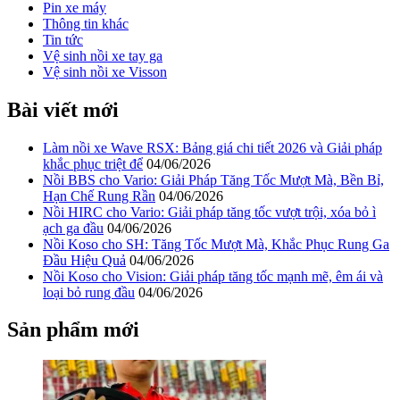
Pin xe máy
Thông tin khác
Tin tức
Vệ sinh nồi xe tay ga
Vệ sinh nồi xe Visson
Bài viết mới
Làm nồi xe Wave RSX: Bảng giá chi tiết 2026 và Giải pháp
khắc phục triệt để
04/06/2026
Nồi BBS cho Vario: Giải Pháp Tăng Tốc Mượt Mà, Bền Bỉ,
Hạn Chế Rung Rần
04/06/2026
Nồi HIRC cho Vario: Giải pháp tăng tốc vượt trội, xóa bỏ ì
ạch ga đầu
04/06/2026
Nồi Koso cho SH: Tăng Tốc Mượt Mà, Khắc Phục Rung Ga
Đầu Hiệu Quả
04/06/2026
Nồi Koso cho Vision: Giải pháp tăng tốc mạnh mẽ, êm ái và
loại bỏ rung đầu
04/06/2026
Sản phẩm mới