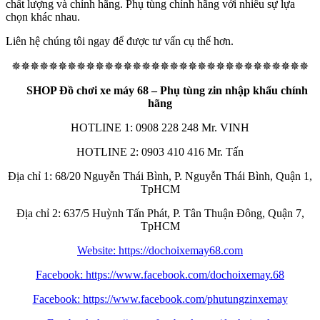
chất lượng và chính hãng. Phụ tùng chính hãng với nhiều sự lựa
chọn khác nhau.
Liên hệ chúng tôi ngay để được tư vấn cụ thể hơn.
✵✵✵✵✵✵✵✵✵✵✵✵✵✵✵✵✵✵✵✵✵✵✵✵✵✵✵✵✵✵✵✵
SHOP Đồ chơi xe máy 68 – Phụ tùng zin nhập khẩu chính
hãng
HOTLINE 1: 0908 228 248 Mr. VINH
HOTLINE 2: 0903 410 416 Mr. Tấn
Địa chỉ 1: 68/20 Nguyễn Thái Bình, P. Nguyễn Thái Bình, Quận 1,
TpHCM
Địa chỉ 2: 637/5 Huỳnh Tấn Phát, P. Tân Thuận Đông, Quận 7,
TpHCM
Website: https://dochoixemay68.com
Facebook: https://www.facebook.com/dochoixemay.68
Facebook: https://www.facebook.com/phutungzinxemay