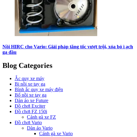
Nồi HIRC cho Vario: Giải pháp tăng tốc vượt trội, xóa bỏ ì ạch
ga đầu
Blog Categories
Ắc quy xe máy
Bi nồi xe tay ga
Bình ắc quy xe máy điện
Bố nồi xe tay ga
Dàn áo xe Future
Đồ chơi Exciter
Đồ chơi FZ 150i
Cánh gà xe FZ
Đồ chơi Vario
Dàn áo Vario
Cánh gà xe Vario