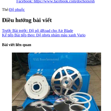
Facebook: https://www.facebook.com/dochoixesh
Thẻ:
Độ phuộc
Điều hướng bài viết
Trước
Bài trước:
Độ pô 4Road cho Air Blade
Kế tiếp
Bài tiếp theo:
Độ nhựa nhám màu xanh Vario
Bài viết liên quan