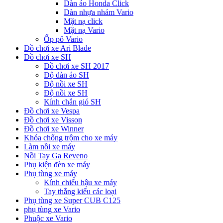
Dàn áo Honda Click
Dàn nhựa nhám Vario
Mặt nạ click
Mặt nạ Vario
Ốp pô Vario
Đồ chơi xe Ari Blade
Đồ chơi xe SH
Đồ chơi xe SH 2017
Độ dàn áo SH
Độ nồi xe SH
Độ nồi xe SH
Kính chắn gió SH
Đồ chơi xe Vespa
Đồ chơi xe Visson
Đồ chơi xe Winner
Khóa chống trộm cho xe máy
Làm nồi xe máy
Nồi Tay Ga Reveno
Phụ kiện đèn xe máy
Phụ tùng xe máy
Kính chiếu hậu xe máy
Tay thắng kiểu các loại
Phụ tùng xe Super CUB C125
phụ tùng xe Vario
Phuộc xe Vario