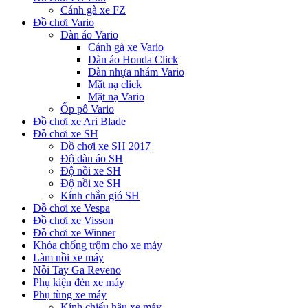
Cánh gà xe FZ
Đồ chơi Vario
Dàn áo Vario
Cánh gà xe Vario
Dàn áo Honda Click
Dàn nhựa nhám Vario
Mặt nạ click
Mặt nạ Vario
Ốp pô Vario
Đồ chơi xe Ari Blade
Đồ chơi xe SH
Đồ chơi xe SH 2017
Độ dàn áo SH
Độ nồi xe SH
Độ nồi xe SH
Kính chắn gió SH
Đồ chơi xe Vespa
Đồ chơi xe Visson
Đồ chơi xe Winner
Khóa chống trộm cho xe máy
Làm nồi xe máy
Nồi Tay Ga Reveno
Phụ kiện đèn xe máy
Phụ tùng xe máy
Kính chiếu hậu xe máy