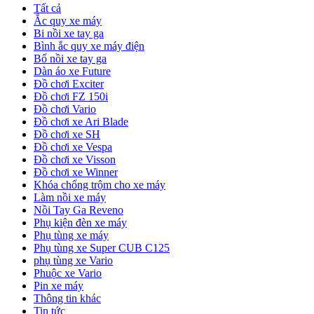
Tất cả
Ắc quy xe máy
Bi nồi xe tay ga
Bình ắc quy xe máy điện
Bố nồi xe tay ga
Dàn áo xe Future
Đồ chơi Exciter
Đồ chơi FZ 150i
Đồ chơi Vario
Đồ chơi xe Ari Blade
Đồ chơi xe SH
Đồ chơi xe Vespa
Đồ chơi xe Visson
Đồ chơi xe Winner
Khóa chống trộm cho xe máy
Làm nồi xe máy
Nồi Tay Ga Reveno
Phụ kiện đèn xe máy
Phụ tùng xe máy
Phụ tùng xe Super CUB C125
phụ tùng xe Vario
Phuộc xe Vario
Pin xe máy
Thông tin khác
Tin tức