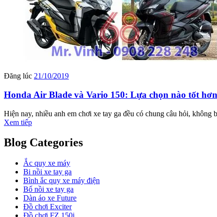
Đăng lúc
21/10/2019
Honda Air Blade và Vario 150: Lựa chọn nào tốt hơ
Hiện nay, nhiều anh em chơi xe tay ga đều có chung câu hỏi, không bi
Xem tiếp
Blog Categories
Ắc quy xe máy
Bi nồi xe tay ga
Bình ắc quy xe máy điện
Bố nồi xe tay ga
Dàn áo xe Future
Đồ chơi Exciter
Đồ chơi FZ 150i