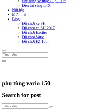
Phụ tùng xe máy Cup C125
Đèn trợ sáng L4X
Nổi bật
Mới nhất
Blog
Đồ chơi xe SH
Đồ chơi xe SH 2017
Đồ chơi Exciter
Đồ chơi Vario
Đồ chơi FZ 150i
Trang Chủ
/
Thẻ "phụ tùng vario 150"
phụ tùng vario 150
Search for post