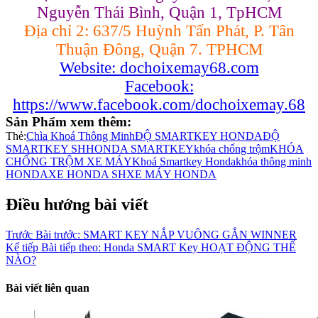
Nguyễn Thái Bình, Quận 1, TpHCM
Địa chỉ 2: 637/5 Huỳnh Tấn Phát, P. Tân
Thuận Đông, Quận 7. TPHCM
Website: dochoixemay68.com
Facebook:
https://www.facebook.com/dochoixemay.68
Sản Phẩm xem thêm:
Thẻ:
Chìa Khoá Thông Minh
ĐỘ SMARTKEY HONDA
ĐỘ
SMARTKEY SH
HONDA SMARTKEY
khóa chống trộm
KHÓA
CHỐNG TRỘM XE MÁY
Khoá Smartkey Honda
khóa thông minh
HONDA
XE HONDA SH
XE MÁY HONDA
Điều hướng bài viết
Trước
Bài trước:
SMART KEY NẮP VUÔNG GẮN WINNER
Kế tiếp
Bài tiếp theo:
Honda SMART Key HOẠT ĐỘNG THẾ
NÀO?
Bài viết liên quan