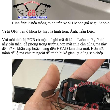
Hình ảnh: Khóa thông minh trên xe SH Mode giá rẻ tại Sho
Ví trí OFF trên ổ khoá ký hiệu là hình tròn. Ảnh: Trần Đức.
Với mỗi thiết bị FOB có một thẻ ghi mã đi kèm. Luôn nhớ giữ thẻ
này cẩn thận, đề phòng trong trường hợp mất chìa cần dùng mã này
để mở xe khẩn cấp hoặc mang đến HEAD làm chìa mới. Hơn nữa,
tránh để lộ mã chìa ra ngoài để tránh bị kẻ gian lợi dùng sao chép.