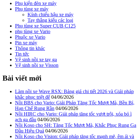
Phụ kiện đèn xe máy
Phụ tùng xe máy
Kính chiếu hậu xe máy
Tay thắng kiểu các loại
Phụ tùng xe Super CUB C125
phụ tùng xe Vario
Phuộc xe Vario
Pin xe máy
Thông tin khác
Tin tức
Vệ sinh nồi xe tay ga
Vệ sinh nồi xe Visson
Bài viết mới
Làm nồi xe Wave RSX: Bảng giá chi tiết 2026 và Giải pháp
khắc phục triệt để
04/06/2026
Nồi BBS cho Vario: Giải Pháp Tăng Tốc Mượt Mà, Bền Bỉ,
Hạn Chế Rung Rần
04/06/2026
Nồi HIRC cho Vario: Giải pháp tăng tốc vượt trội, xóa bỏ ì
ạch ga đầu
04/06/2026
Nồi Koso cho SH: Tăng Tốc Mượt Mà, Khắc Phục Rung Ga
Đầu Hiệu Quả
04/06/2026
Nồi Koso cho Vision: Giải pháp tăng tốc mạnh mẽ, êm ái và