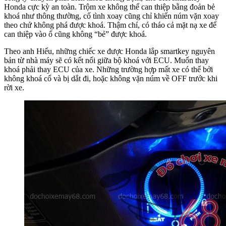
Honda cực kỳ an toàn. Trộm xe không thể can thiệp bằng đoản bẻ
khoá như thông thường, cố tình xoay cũng chỉ khiến núm vặn xoay
theo chứ không phá được khoá. Thậm chí, có tháo cả mặt nạ xe để
can thiệp vào ổ cũng không “bẻ” được khoá.
Theo anh Hiếu, những chiếc xe được Honda lắp smartkey nguyên
bản từ nhà máy sẽ có kết nối giữa bộ khoá với ECU. Muốn thay
khoá phải thay ECU của xe. Những trường hợp mất xe có thể bởi
không khoá cổ và bị dắt đi, hoặc không vặn núm về OFF trước khi
rời xe.