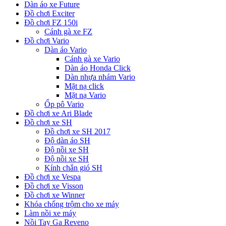
Dàn áo xe Future
Đồ chơi Exciter
Đồ chơi FZ 150i
Cánh gà xe FZ
Đồ chơi Vario
Dàn áo Vario
Cánh gà xe Vario
Dàn áo Honda Click
Dàn nhựa nhám Vario
Mặt nạ click
Mặt nạ Vario
Ốp pô Vario
Đồ chơi xe Ari Blade
Đồ chơi xe SH
Đồ chơi xe SH 2017
Độ dàn áo SH
Độ nồi xe SH
Độ nồi xe SH
Kính chắn gió SH
Đồ chơi xe Vespa
Đồ chơi xe Visson
Đồ chơi xe Winner
Khóa chống trộm cho xe máy
Làm nồi xe máy
Nồi Tay Ga Reveno