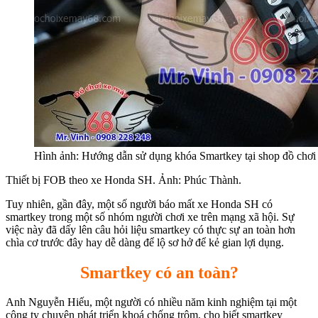
Hình ảnh: Hướng dẫn sử dụng khóa Smartkey tại shop đồ ch
Thiết bị FOB theo xe Honda SH. Ảnh: Phúc Thành.
Tuy nhiên, gần đây, một số người báo mất xe Honda SH có
smartkey trong một số nhóm người chơi xe trên mạng xã hội. Sự
việc này đã dấy lên câu hỏi liệu smartkey có thực sự an toàn hơn
chìa cơ trước đây hay dễ dàng để lộ sơ hở để kẻ gian lợi dụng.
Smartkey có an toàn?
Anh Nguyễn Hiếu, một người có nhiều năm kinh nghiệm tại một
công ty chuyên phát triển khoá chống trộm, cho biết smartkey