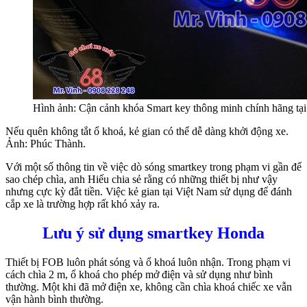
Hình ảnh: Cận cảnh khóa Smart key thông minh chính hãng 
Nếu quên không tắt ổ khoá, kẻ gian có thể dễ dàng khởi động xe.
Ảnh: Phúc Thành.
Với một số thông tin về việc dò sóng smartkey trong phạm vi gần để
sao chép chìa, anh Hiếu chia sẻ rằng có những thiết bị như vậy
nhưng cực kỳ đắt tiền. Việc kẻ gian tại Việt Nam sử dụng để đánh
cắp xe là trường hợp rất khó xảy ra.
Lưu ý sử dụng smartkey Honda
Thiết bị FOB luôn phát sóng và ổ khoá luôn nhận. Trong phạm vi
cách chìa 2 m, ổ khoá cho phép mở điện và sử dụng như bình
thường. Một khi đã mở điện xe, không cần chìa khoá chiếc xe vẫn
vận hành bình thường.