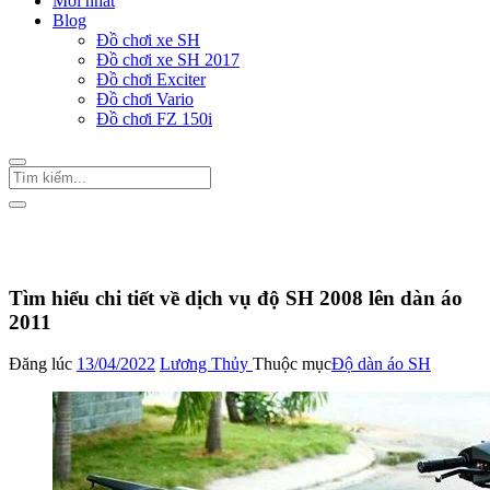
Mới nhất
Blog
Đồ chơi xe SH
Đồ chơi xe SH 2017
Đồ chơi Exciter
Đồ chơi Vario
Đồ chơi FZ 150i
Trang Chủ
/
Đồ chơi xe SH
Độ dàn áo SH
Tìm hiểu chi tiết về dịch vụ độ SH 2008 lên dàn áo
2011
Đăng lúc
13/04/2022
Lương Thủy
Thuộc mục
Độ dàn áo SH