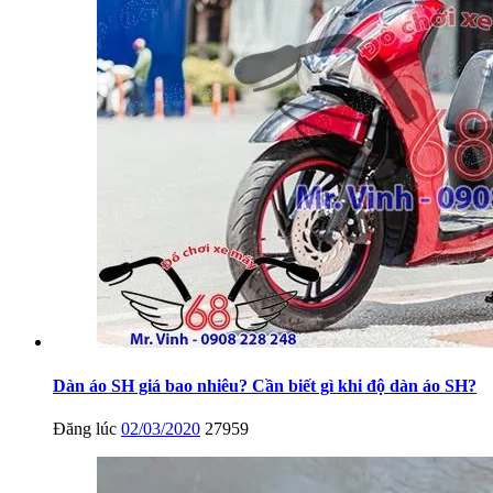
Dàn áo SH giá bao nhiêu? Cần biết gì khi độ dàn áo SH?
Đăng lúc
02/03/2020
27959