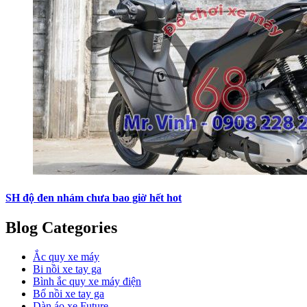
SH độ đen nhám chưa bao giờ hết hot
Blog Categories
Ắc quy xe máy
Bi nồi xe tay ga
Bình ắc quy xe máy điện
Bố nồi xe tay ga
Dàn áo xe Future