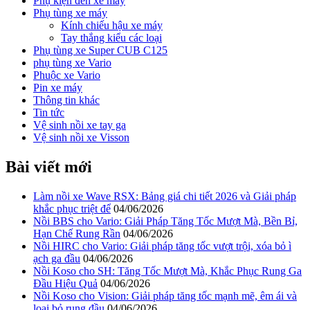
Phụ kiện đèn xe máy
Phụ tùng xe máy
Kính chiếu hậu xe máy
Tay thắng kiểu các loại
Phụ tùng xe Super CUB C125
phụ tùng xe Vario
Phuộc xe Vario
Pin xe máy
Thông tin khác
Tin tức
Vệ sinh nồi xe tay ga
Vệ sinh nồi xe Visson
Bài viết mới
Làm nồi xe Wave RSX: Bảng giá chi tiết 2026 và Giải pháp
khắc phục triệt để
04/06/2026
Nồi BBS cho Vario: Giải Pháp Tăng Tốc Mượt Mà, Bền Bỉ,
Hạn Chế Rung Rần
04/06/2026
Nồi HIRC cho Vario: Giải pháp tăng tốc vượt trội, xóa bỏ ì
ạch ga đầu
04/06/2026
Nồi Koso cho SH: Tăng Tốc Mượt Mà, Khắc Phục Rung Ga
Đầu Hiệu Quả
04/06/2026
Nồi Koso cho Vision: Giải pháp tăng tốc mạnh mẽ, êm ái và
loại bỏ rung đầu
04/06/2026