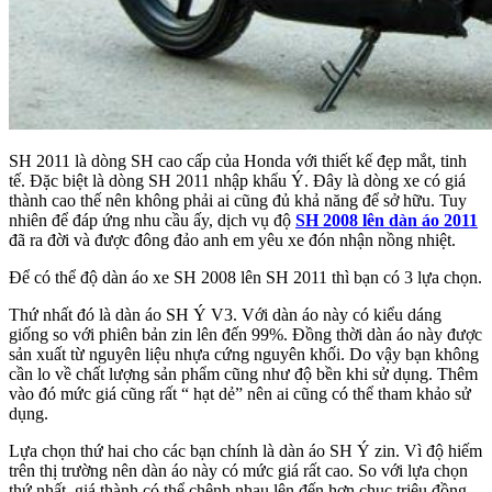
SH 2011 là dòng SH cao cấp của Honda với thiết kế đẹp mắt, tinh
tế. Đặc biệt là dòng SH 2011 nhập khẩu Ý. Đây là dòng xe có giá
thành cao thế nên không phải ai cũng đủ khả năng để sở hữu. Tuy
nhiên để đáp ứng nhu cầu ấy, dịch vụ độ
SH 2008 lên dàn áo 2011
đã ra đời và được đông đảo anh em yêu xe đón nhận nồng nhiệt.
Để có thể độ dàn áo xe SH 2008 lên SH 2011 thì bạn có 3 lựa chọn.
Thứ nhất đó là dàn áo SH Ý V3. Với dàn áo này có kiểu dáng
giống so với phiên bản zin lên đến 99%. Đồng thời dàn áo này được
sản xuất từ nguyên liệu nhựa cứng nguyên khối. Do vậy bạn không
cần lo về chất lượng sản phẩm cũng như độ bền khi sử dụng. Thêm
vào đó mức giá cũng rất “ hạt dẻ” nên ai cũng có thể tham khảo sử
dụng.
Lựa chọn thứ hai cho các bạn chính là dàn áo SH Ý zin. Vì độ hiếm
trên thị trường nên dàn áo này có mức giá rất cao. So với lựa chọn
thứ nhất, giá thành có thể chênh nhau lên đến hơn chục triệu đồng.