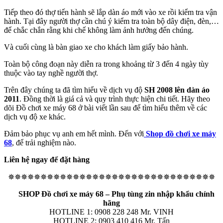
Tiếp theo đó thợ tiến hành sẽ lắp dàn áo mới vào xe rồi kiểm tra vận
hành. Tại đây người thợ cần chú ý kiểm tra toàn bộ dây điện, đèn,…
để chắc chắn rằng khi chế không làm ảnh hưởng đến chúng.
Và cuối cùng là bàn giao xe cho khách làm giấy bảo hành.
Toàn bộ công đoạn này diễn ra trong khoảng từ 3 đến 4 ngày tùy
thuộc vào tay nghề người thợ.
Trên đây chúng ta đã tìm hiểu về dịch vụ độ
SH 2008 lên dàn áo
2011
. Đồng thời là giá cả và quy trình thực hiện chi tiết. Hãy theo
dõi Đồ chơi xe máy 68 ở bài viết lần sau để tìm hiểu thêm về các
dịch vụ độ xe khác.
Đảm bảo phục vụ anh em hết mình. Đến với
Shop đồ chơi xe máy
68
, để trải nghiệm nào.
Liên hệ ngay để đặt hàng
✵✵✵✵✵✵✵✵✵✵✵✵✵✵✵✵✵✵✵✵✵✵✵✵✵✵✵✵✵✵✵✵
SHOP Đồ chơi xe máy 68 – Phụ tùng zin nhập khẩu chính
hãng
HOTLINE 1: 0908 228 248 Mr. VINH
HOTLINE 2: 0903 410 416 Mr. Tấn