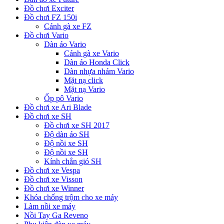
Đồ chơi Exciter
Đồ chơi FZ 150i
Cánh gà xe FZ
Đồ chơi Vario
Dàn áo Vario
Cánh gà xe Vario
Dàn áo Honda Click
Dàn nhựa nhám Vario
Mặt nạ click
Mặt nạ Vario
Ốp pô Vario
Đồ chơi xe Ari Blade
Đồ chơi xe SH
Đồ chơi xe SH 2017
Độ dàn áo SH
Độ nồi xe SH
Độ nồi xe SH
Kính chắn gió SH
Đồ chơi xe Vespa
Đồ chơi xe Visson
Đồ chơi xe Winner
Khóa chống trộm cho xe máy
Làm nồi xe máy
Nồi Tay Ga Reveno