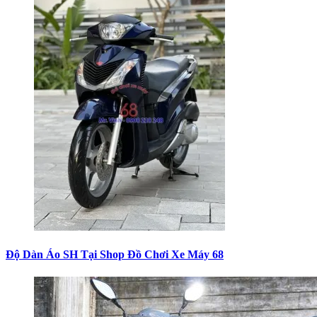
Độ Dàn Áo SH Tại Shop Đồ Chơi Xe Máy 68