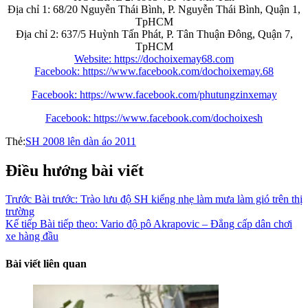
Địa chỉ 1: 68/20 Nguyễn Thái Bình, P. Nguyễn Thái Bình, Quận 1,
TpHCM
Địa chỉ 2: 637/5 Huỳnh Tấn Phát, P. Tân Thuận Đông, Quận 7,
TpHCM
Website: https://dochoixemay68.com
Facebook: https://www.facebook.com/dochoixemay.68
Facebook: https://www.facebook.com/phutungzinxemay
Facebook: https://www.facebook.com/dochoixesh
Thẻ:
SH 2008 lên dàn áo 2011
Điều hướng bài viết
Trước
Bài trước:
Trào lưu độ SH kiểng nhẹ làm mưa làm gió trên thị
trường
Kế tiếp
Bài tiếp theo:
Vario độ pô Akrapovic – Đẳng cấp dân chơi
xe hàng đầu
Bài viết liên quan