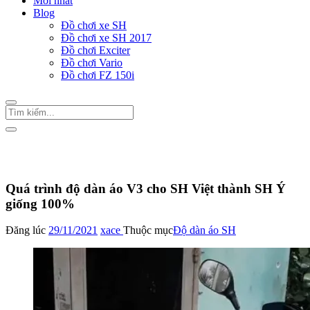
Mới nhất
Blog
Đồ chơi xe SH
Đồ chơi xe SH 2017
Đồ chơi Exciter
Đồ chơi Vario
Đồ chơi FZ 150i
Trang Chủ
/
Đồ chơi xe SH
Độ dàn áo SH
Quá trình độ dàn áo V3 cho SH Việt thành SH Ý
giống 100%
Đăng lúc
29/11/2021
xace
Thuộc mục
Độ dàn áo SH