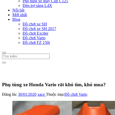
Phụ tùng xe máy Cup C125
Đèn trợ sáng L4X
Nổi bật
Mới nhất
Blog
Đồ chơi xe SH
Đồ chơi xe SH 2017
Đồ chơi Exciter
Đồ chơi Vario
Đồ chơi FZ 150i
Trang Chủ
/
Đồ chơi Vario
Phụ tùng xe Honda Vario rất khó tìm, khó mua?
Đăng lúc
30/01/2020
xace
Thuộc mục
Đồ chơi Vario