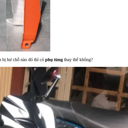
 bị hư chỗ nào đó thì có
phụ tùng
thay thế không?