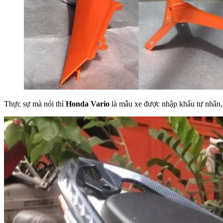
Thực sự mà nói thì
Honda Vario
là mẫu xe được nhập khẩu tư nhân, 