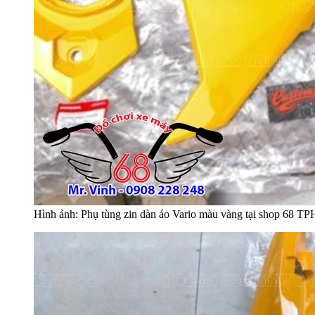
Hình ảnh: Phụ tùng zin dàn áo Vario màu vàng tại shop 68 