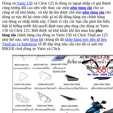
Dòng xe
Vario 150
và Click 125 là dòng xe ngoại nhập có giá thành
cũng tương đối cao nên việc thay các món
phụ tùng zin
cho xe
cũng sẽ rất khó khăn, và khi đã tìm được chỗ bán
phụ tùng zin
cho
dòng xe này thì lại chưa chắc gì nó đã đúng hàng zin chính hãng
của dòng xe nhập khẩu này. Chính vì vậy các bạn cần phải tìm hiểu
thật kĩ lưỡng trước khi quyết định mau phụ tùng cho dòng xe Vario
150 và Click 125. Biết được sự khó khăn khi tìm mua loại
phụ
tùng zin
chính hãng của dòng xe Vario 150 và Click ThaiLan 125
như thế nào, nên
Shop 68
chúng tôi đã
nhập hàng trực tiếp từ bên
ThaiLan và Indonesia
về để đáp ứng nhu cầu cho tất cả anh em
BIKER chơi dòng xe Vario và Click.