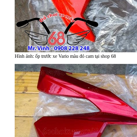
Hình ảnh: ốp trước xe Vario màu đỏ cam tại shop 68