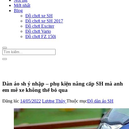
Nổi bật
Mới nhất
Blog
Đồ chơi xe SH
Đồ chơi xe SH 2017
Đồ chơi Exciter
Đồ chơi Vario
Đồ chơi FZ 150i
Trang Chủ
/
Đồ chơi xe SH
Độ dàn áo SH
Dàn áo sh ý nhập – phụ kiện nâng cấp SH mà anh
em mê xe không thể bỏ qua
Đăng lúc
14/05/2022
Lương Thủy
Thuộc mục
Độ dàn áo SH