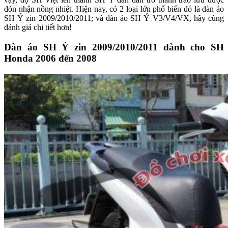
đón nhận nồng nhiệt. Hiện nay, có 2 loại lớn phổ biến đó là dàn áo
SH Ý zin 2009/2010/2011; và dàn áo SH Ý V3/V4/VX, hãy cùng
đánh giá chi tiết hơn!
Dàn áo SH Ý zin 2009/2010/2011 dành cho SH
Honda 2006 đến 2008