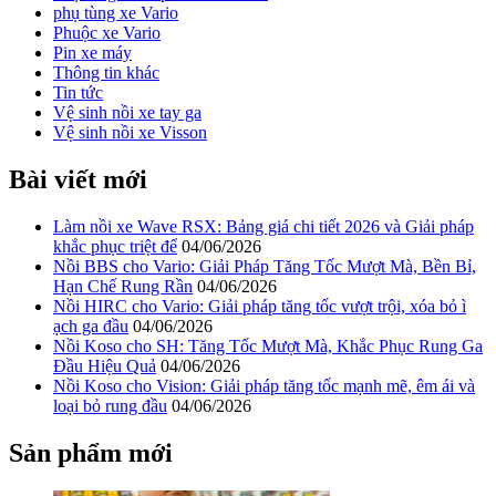
phụ tùng xe Vario
Phuộc xe Vario
Pin xe máy
Thông tin khác
Tin tức
Vệ sinh nồi xe tay ga
Vệ sinh nồi xe Visson
Bài viết mới
Làm nồi xe Wave RSX: Bảng giá chi tiết 2026 và Giải pháp
khắc phục triệt để
04/06/2026
Nồi BBS cho Vario: Giải Pháp Tăng Tốc Mượt Mà, Bền Bỉ,
Hạn Chế Rung Rần
04/06/2026
Nồi HIRC cho Vario: Giải pháp tăng tốc vượt trội, xóa bỏ ì
ạch ga đầu
04/06/2026
Nồi Koso cho SH: Tăng Tốc Mượt Mà, Khắc Phục Rung Ga
Đầu Hiệu Quả
04/06/2026
Nồi Koso cho Vision: Giải pháp tăng tốc mạnh mẽ, êm ái và
loại bỏ rung đầu
04/06/2026
Sản phẩm mới