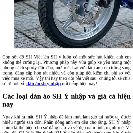
Cơn sốt độ SH Việt lên SH ý luôn có một sức hút khiến anh em
không thể cưỡng lại. Phương pháp này vừa giúp xe yêu mang một
phong cách sporty độc đáo, mới mẻ. Lại vừa làm anh em trông sang
trọng, đẳng cấp hơn rất nhiều và còn giúp tiết kiệm chi phí so với
việc mua xe mới. Vậy thì hãy theo dõi bài viết sau, chúng tôi sẽ chia
sẻ rõ hơn về
dàn áo sh ý nhập
nổi tiếng hiện nay!
Các loại dàn áo SH Ý nhập và giá cả hiện
nay
Ngay khi ra mắt, SH Ý nhập đã làm mưa làm gió tại nước ta, được
nhiều người săn đón. Phần đông anh em đều cho rằng, SH Ý nhập
chính là thể hiện cho sự đẳng cấp và vẻ đẹp nam tính, mạnh mẽ. Vì
vậy, độ SH Việt lên thành SH Ý dần dần trở thành trào lưu được