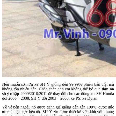
Nếu muốn sở hữu xe SH Ý giống đến 99,99% phiên bản thật mà
không tốn nhiều tiền. Chắc chắn anh em không thể bỏ qua
dàn áo
sh ý nhập
2009/2010/2011 để thay đổi cho các dòng xe: SH Honda
đời 2006 – 2008, SH Ý đời 2003 – 2005, xe PS, xe Dylan.
Về vẻ bên ngoài, nó được đánh giá giống đến gần 100%, được đúc
từ chất liệu cực bền tốt. SH Ý zin được thiết kế vừa khít với khung