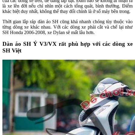
của các dòng xe trên, dễ dàng lắp đặt. Đảm bảo sẽ không ai nhận ra
là xe lên đời nếu chỉ nhìn một cách tổng quát, bình thường. Điểm
khác biệt duy nhất, không thể thay đổi chính là ở số máy bên trong.
Thời gian lắp ráp dàn áo SH cũng khá nhanh chóng tùy thuộc vào
từng dòng xe khác nhau. Với các dòng xe phải cắt và chế lại như
SH Honda 2006-2008, xe Dylan sẽ mất lâu hơn.
Dàn áo SH Ý V3/VX rất phù hợp với các dòng xe
SH Việt