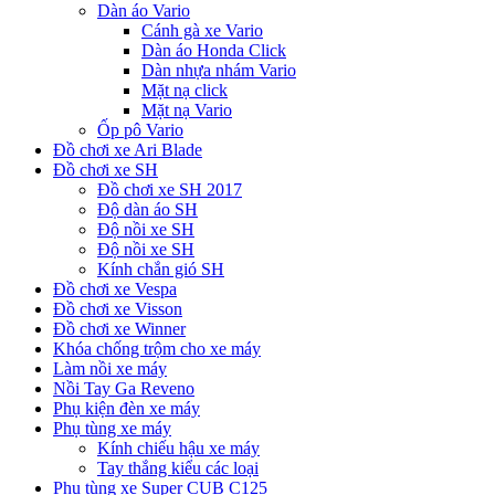
Dàn áo Vario
Cánh gà xe Vario
Dàn áo Honda Click
Dàn nhựa nhám Vario
Mặt nạ click
Mặt nạ Vario
Ốp pô Vario
Đồ chơi xe Ari Blade
Đồ chơi xe SH
Đồ chơi xe SH 2017
Độ dàn áo SH
Độ nồi xe SH
Độ nồi xe SH
Kính chắn gió SH
Đồ chơi xe Vespa
Đồ chơi xe Visson
Đồ chơi xe Winner
Khóa chống trộm cho xe máy
Làm nồi xe máy
Nồi Tay Ga Reveno
Phụ kiện đèn xe máy
Phụ tùng xe máy
Kính chiếu hậu xe máy
Tay thắng kiểu các loại
Phụ tùng xe Super CUB C125