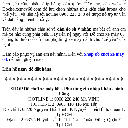
theo yêu cầu, nhận ship hàng toàn quốc. Hãy truy cập website
Dochoixemay68.com để lựa chọn những phụ kiện chất lượng cho
“xế yêu”; và liên hệ tới hotline 0908 228 248 để được hỗ trợ tư vấn
và đặt hàng nhanh chóng.
Trên đây là những chia sẻ về
dàn áo sh ý nhập
mà bất cứ anh em
mê xe nào cũng phải biết. Hãy liên hệ ngay với Đồ chơi xe máy 68,
chúng tôi luôn có đủ mọi phụ tùng xe máy dành cho “xế yêu” của
bạn!
Đảm bảo phục vụ anh em hết mình. Đến với
Shop đồ chơi xe máy
68
, để trải nghiệm nào.
Liên hệ ngay để đặt hàng.
✵✵✵✵✵✵✵✵✵✵✵✵✵✵✵✵✵✵✵✵✵✵✵✵✵✵✵✵✵✵✵✵
SHOP Đồ chơi xe máy 68 – Phụ tùng zin nhập khẩu chính
hãng
HOTLINE 1: 0908 228 248 Mr. VINH
HOTLINE 2: 0903 410 416 Mr. Tấn
Địa chỉ 1: 68/20 Nguyễn Thái Bình, P. Nguyễn Thái Bình, Quận 1,
TpHCM
Địa chỉ 2: 637/5 Huỳnh Tấn Phát, P. Tân Thuận Đông, Quận 7,
TpHCM