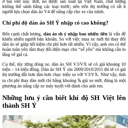
ở bài viết này. Bởi, nó được sản xuất tại Việt Nam, chất lượng
không thể sánh bằng các loại trước; nên trên thị trường có rất ít
người lựa chọn dàn áo V4 để nâng cấp cho xe của mình.
Chi phí độ dàn áo SH Ý nhập có cao không?
Bên cạnh chất lượng,
dàn áo sh ý nhập bao nhiêu tiền
là vấn đề
khiến nhiều người băn khoăn. So với việc mua xe mới thì thay đổi
dàn áo sẽ giúp tiết kiệm chi phí hơn rất nhiều. Vì vậy, anh em có thể
hoàn toàn yên tâm thay đổi diện mạo cho “xế yêu” mà không cần lo
lắng về giá cả.
Cụ thể, tùy từng dòng xe, dàn áo SH V3/VX sẽ có giá khoảng 10
triệu – 14 triệu đồng. Dàn áo SH Ý zin 2009/2010/2011 thì sẽ có giá
thị trường đắt hơn tầm hơn chục triệu so với V3/VX. Như vậy, tính
ra chi phí thay dàn mới chỉ bằng khoảng ⅙ giá xe mới; đúng là một
phương án nâng cấp xe máy tuyệt vời dành cho anh em.
Những lưu ý cần biết khi độ SH Việt lên
thành SH Ý