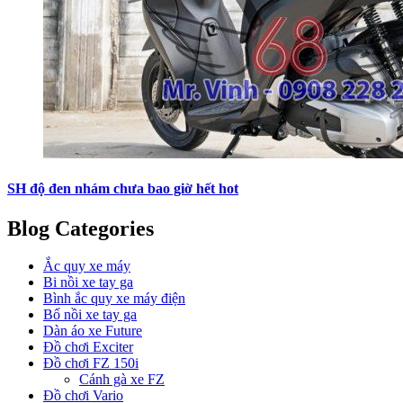
SH độ đen nhám chưa bao giờ hết hot
Blog Categories
Ắc quy xe máy
Bi nồi xe tay ga
Bình ắc quy xe máy điện
Bố nồi xe tay ga
Dàn áo xe Future
Đồ chơi Exciter
Đồ chơi FZ 150i
Cánh gà xe FZ
Đồ chơi Vario