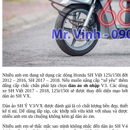
Nhiều anh em đang sử dụng các dòng Honda SH Việt 125i/150i đời
2012 – 2016, SH 2017 – 2018. Nếu muốn nâng cấp “xế yêu” thêm
đẳng cấp chắc chắn phải lựa chọn
dàn áo sh nhập
V3. Các dòng
xe SH Việt 2017 – 2018, 125i/150i sẽ được thay đổi diện mạo bởi
dàn áo SH VX.
Dàn áo SH Ý V3/VX được đánh giá là có chất lượng bền đẹp, thiết
kế tỉ mỉ. Dễ dàng lắp ráp, các khớp nối vừa khít với nhau và được
nhiều anh em ưa chuộng không kém gì dàn áo zin.
Nhiều anh em sẽ thắc mắc sao mình không nhắc đến dàn áo SH V4