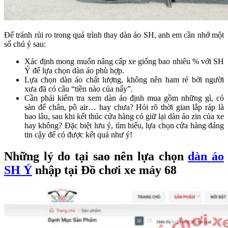
Để tránh rủi ro trong quá trình thay dàn áo SH, anh em cần nhớ một
số chú ý sau:
Xác định mong muốn nâng cấp xe giống bao nhiêu % với SH
Ý để lựa chọn dàn áo phù hợp.
Lựa chọn dàn áo chất lượng, không nên ham rẻ bởi người
xưa đã có câu “tiền nào của nấy”.
Cần phải kiểm tra xem dàn áo định mua gồm những gì, có
sàn để chân, pô air… hay chưa? Hỏi rõ thời gian lắp ráp là
bao lâu, sau khi kết thúc cửa hàng có giữ lại dàn áo zin của xe
hay không? Đặc biệt lưu ý, tìm hiểu, lựa chọn cửa hàng đáng
tin cậy để có được kết quả như ý!
Những lý do tại sao nên lựa chọn
dàn áo
SH Ý
nhập tại Đồ chơi xe máy 68