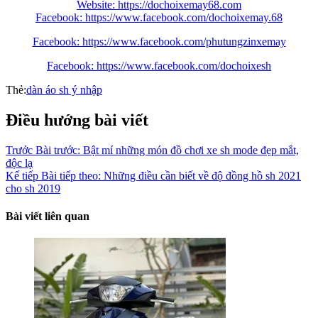
Website: https://dochoixemay68.com
Facebook: https://www.facebook.com/dochoixemay.68
Facebook: https://www.facebook.com/phutungzinxemay
Facebook: https://www.facebook.com/dochoixesh
Thẻ:
dàn áo sh ý nhập
Điều hướng bài viết
Trước
Bài trước:
Bật mí những món đồ chơi xe sh mode đẹp mắt,
độc lạ
Kế tiếp
Bài tiếp theo:
Những điều cần biết về độ đồng hồ sh 2021
cho sh 2019
Bài viết liên quan