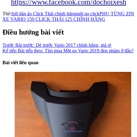
https://www.facebook.com/dochoixesh
Thẻ:
full dàn áo Click Thái chính hãng
mặt nạ click
PHỤ TÙNG ZIN
XE VARIO 150 CLICK THÁI 125 CHÍNH HÃNG
Điều hướng bài viết
Trước
Bài trước:
Dè trước Vario 2017 chính hãng, giá rẻ
Kế tiếp
Bài tiếp theo:
Tìm mua Mặt nạ Vario 2019 đen nhám ở đâu?
Bài viết liên quan