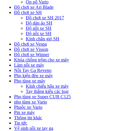
Ốp pô Vario
Đồ chơi xe Ari Blade
Đồ chơi xe SH
Đồ chơi xe SH 2017
Độ dàn áo SH
Độ nồi xe SH
Độ nồi xe SH
Kính chắn gió SH
Đồ chơi xe Vespa
Đồ chơi xe Visson
Đồ chơi xe Winner
Khóa chống trộm cho xe máy
Làm nồi xe máy
Nồi Tay Ga Reveno
Phụ kiện đèn xe máy
Phụ tùng xe máy
Kính chiếu hậu xe máy
Tay thắng kiểu các loại
Phụ tùng xe Super CUB C125
phụ tùng xe Vario
Phuộc xe Vario
Pin xe máy
Thông tin khác
Tin tức
Vệ sinh nồi xe tay ga