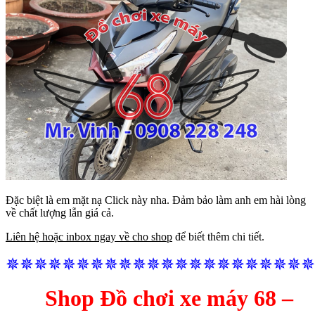
Đặc biệt là em mặt nạ Click này nha. Đảm bảo làm anh em hài lòng
về chất lượng lẫn giá cả.
Liên hệ hoặc inbox ngay về cho shop
để biết thêm chi tiết.
✵✵✵✵✵✵✵✵✵✵✵✵✵✵✵✵✵✵✵✵✵✵
Shop Đồ chơi xe máy 68 –