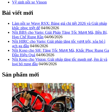
Vệ sinh nồi xe Visson
Bài viết mới
Làm nồi xe Wave RSX: Bảng giá chi tiết 2026 và Giải pháp
khắc phục triệt để
04/06/2026
Nồi BBS cho Vario: Giải Pháp Tăng Tốc Mượt Mà, Bền Bỉ,
Hạn Chế Rung Rần
04/06/2026
Nồi HIRC cho Vario: Giải pháp tăng tốc vượt trội, xóa bỏ ì
ạch ga đầu
04/06/2026
Nồi Koso cho SH: Tăng Tốc Mượt Mà, Khắc Phục Rung Ga
Đầu Hiệu Quả
04/06/2026
Nồi Koso cho Vision: Giải pháp tăng tốc mạnh mẽ, êm ái và
loại bỏ rung đầu
04/06/2026
Sản phẩm mới