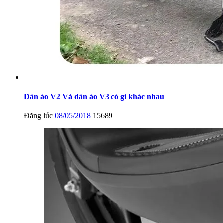
Dàn áo V2 Và dàn áo V3 có gì khác nhau
Đăng lúc
08/05/2018
15689