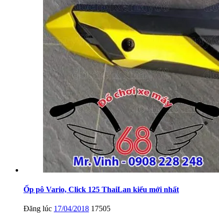
Ốp pô Vario, Click 125 ThaiLan kiểu mới nhất
Đăng lúc
17/04/2018
17505