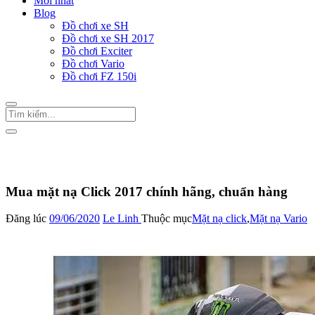
Mới nhất
Blog
Đồ chơi xe SH
Đồ chơi xe SH 2017
Đồ chơi Exciter
Đồ chơi Vario
Đồ chơi FZ 150i
Trang Chủ
/
Đồ chơi Vario
Dàn áo Vario
Mặt nạ click
Mua mặt nạ Click 2017 chính hãng, chuẩn hàng
Đăng lúc
09/06/2020
Le Linh
Thuộc mục
Mặt nạ click
,
Mặt nạ Vario