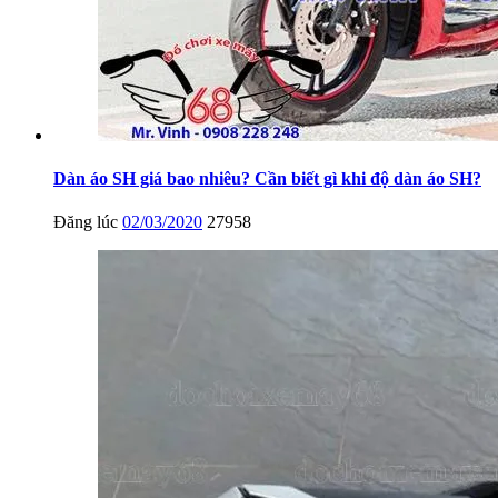
Dàn áo SH giá bao nhiêu? Cần biết gì khi độ dàn áo SH?
Đăng lúc
02/03/2020
27958