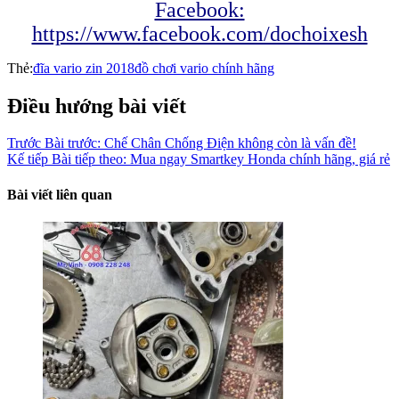
Facebook:
https://www.facebook.com/dochoixesh
Thẻ:
đĩa vario zin 2018
đồ chơi vario chính hãng
Điều hướng bài viết
Trước
Bài trước:
Chế Chân Chống Điện không còn là vấn đề!
Kế tiếp
Bài tiếp theo:
Mua ngay Smartkey Honda chính hãng, giá rẻ
Bài viết liên quan