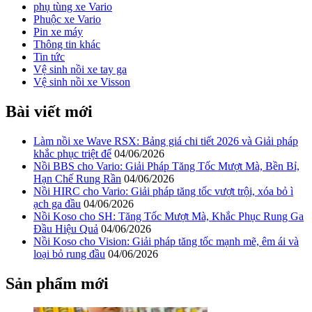
phụ tùng xe Vario
Phuộc xe Vario
Pin xe máy
Thông tin khác
Tin tức
Vệ sinh nồi xe tay ga
Vệ sinh nồi xe Visson
Bài viết mới
Làm nồi xe Wave RSX: Bảng giá chi tiết 2026 và Giải pháp
khắc phục triệt để
04/06/2026
Nồi BBS cho Vario: Giải Pháp Tăng Tốc Mượt Mà, Bền Bỉ,
Hạn Chế Rung Rần
04/06/2026
Nồi HIRC cho Vario: Giải pháp tăng tốc vượt trội, xóa bỏ ì
ạch ga đầu
04/06/2026
Nồi Koso cho SH: Tăng Tốc Mượt Mà, Khắc Phục Rung Ga
Đầu Hiệu Quả
04/06/2026
Nồi Koso cho Vision: Giải pháp tăng tốc mạnh mẽ, êm ái và
loại bỏ rung đầu
04/06/2026
Sản phẩm mới