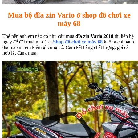
Mua bộ đĩa zin Vario ở shop đồ chơi xe
máy 68
Thế nên anh em nào có nhu cầu mua
đĩa zin Vario 2018
thì liên hệ
ngay để đặt mua nha. Tại
Shop đồ chơi xe máy 68
không chỉ bánh
đĩa mà anh em kiếm gì cũng có. Cam kết hàng chất lượng, giá cả
hợp lý, đáng mua.