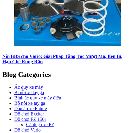
Nồi BBS cho Vario: Giải Pháp Tăng Tốc Mượt Mà, Bền Bỉ,
Hạn Chế Rung Rần
Blog Categories
Ắc quy xe máy
Bi nồi xe tay ga
Bình ắc quy xe máy điện
Bố nồi xe tay ga
Dàn áo xe Future
Đồ chơi Exciter
Đồ chơi FZ 150i
Cánh gà xe FZ
Đồ chơi Vario