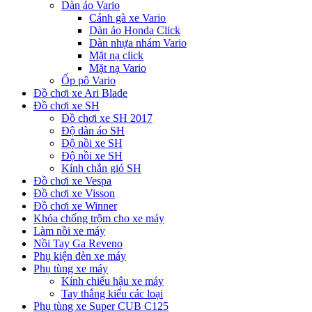
Dàn áo Vario
Cánh gà xe Vario
Dàn áo Honda Click
Dàn nhựa nhám Vario
Mặt nạ click
Mặt nạ Vario
Ốp pô Vario
Đồ chơi xe Ari Blade
Đồ chơi xe SH
Đồ chơi xe SH 2017
Độ dàn áo SH
Độ nồi xe SH
Độ nồi xe SH
Kính chắn gió SH
Đồ chơi xe Vespa
Đồ chơi xe Visson
Đồ chơi xe Winner
Khóa chống trộm cho xe máy
Làm nồi xe máy
Nồi Tay Ga Reveno
Phụ kiện đèn xe máy
Phụ tùng xe máy
Kính chiếu hậu xe máy
Tay thắng kiểu các loại
Phụ tùng xe Super CUB C125