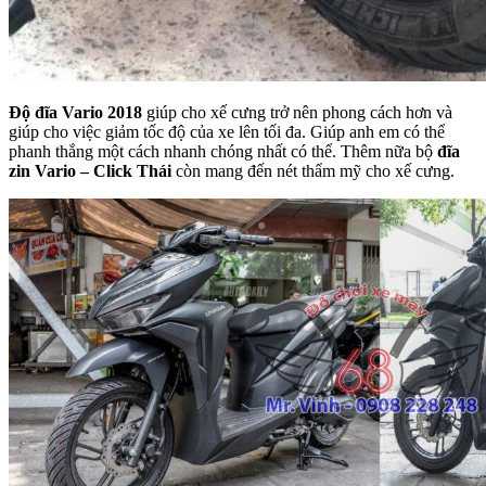
Độ đĩa Vario 2018
giúp cho xế cưng trở nên phong cách hơn và
giúp cho việc giảm tốc độ của xe lên tối đa. Giúp anh em có thể
phanh thắng một cách nhanh chóng nhất có thể. Thêm nữa bộ
đĩa
zin Vario – Click Thái
còn mang đến nét thẩm mỹ cho xế cưng.