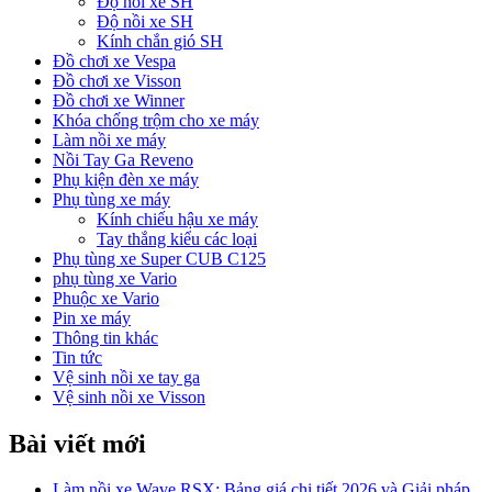
Độ nồi xe SH
Độ nồi xe SH
Kính chắn gió SH
Đồ chơi xe Vespa
Đồ chơi xe Visson
Đồ chơi xe Winner
Khóa chống trộm cho xe máy
Làm nồi xe máy
Nồi Tay Ga Reveno
Phụ kiện đèn xe máy
Phụ tùng xe máy
Kính chiếu hậu xe máy
Tay thắng kiểu các loại
Phụ tùng xe Super CUB C125
phụ tùng xe Vario
Phuộc xe Vario
Pin xe máy
Thông tin khác
Tin tức
Vệ sinh nồi xe tay ga
Vệ sinh nồi xe Visson
Bài viết mới
Làm nồi xe Wave RSX: Bảng giá chi tiết 2026 và Giải pháp