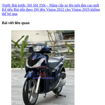
Trước
Bài trước:
Độ SH 350i – Nâng cấp xe lên một tầm cao mới
Kế tiếp
Bài tiếp theo:
Độ đèn Vision 2022 cho Vision 2019 không
thể bỏ qua
Bài viết liên quan