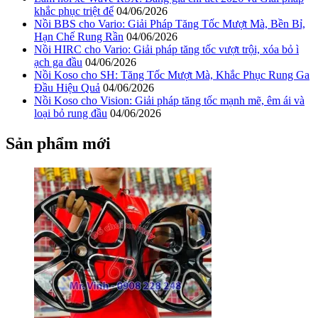
khắc phục triệt để
04/06/2026
Nồi BBS cho Vario: Giải Pháp Tăng Tốc Mượt Mà, Bền Bỉ,
Hạn Chế Rung Rần
04/06/2026
Nồi HIRC cho Vario: Giải pháp tăng tốc vượt trội, xóa bỏ ì
ạch ga đầu
04/06/2026
Nồi Koso cho SH: Tăng Tốc Mượt Mà, Khắc Phục Rung Ga
Đầu Hiệu Quả
04/06/2026
Nồi Koso cho Vision: Giải pháp tăng tốc mạnh mẽ, êm ái và
loại bỏ rung đầu
04/06/2026
Sản phẩm mới