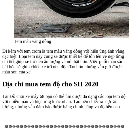
Tem màu vàng đồng
Đi kèm với tem crom là tem màu vàng đồng với hiệu ứng ánh vàng
đặc biệt. Loại tem này cũng sẽ được thiết kế để tôn lên vẽ đẹp từng
chi tiết giúp xe trở nên ấn tượng và nổi bật hơn. Việc phối màu sắc
hài hòa sẽ giúp chiếc xe trở nên độc đáo hơn nhưng vẫn giữ được
màu sơn của xe.
Địa chỉ mua tem độ cho SH 2020
Tại Đồ chơi xe máy 68 bạn có thể tìm được đa dạng các loại tem độ
với nhiều màu và hiệu ứng khác nhau. Tạo nên chiếc xe cực ấn
tượng, nhưng vẫn đảm bảo được hàng chính hãng và độ bền cao.
✵✵✵✵✵✵✵✵✵✵✵✵✵✵✵✵✵✵✵✵✵✵✵✵✵✵✵✵✵✵✵✵