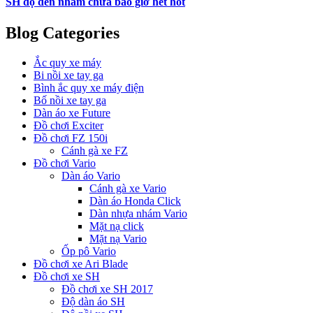
SH độ đen nhám chưa bao giờ hết hot
Blog Categories
Ắc quy xe máy
Bi nồi xe tay ga
Bình ắc quy xe máy điện
Bố nồi xe tay ga
Dàn áo xe Future
Đồ chơi Exciter
Đồ chơi FZ 150i
Cánh gà xe FZ
Đồ chơi Vario
Dàn áo Vario
Cánh gà xe Vario
Dàn áo Honda Click
Dàn nhựa nhám Vario
Mặt nạ click
Mặt nạ Vario
Ốp pô Vario
Đồ chơi xe Ari Blade
Đồ chơi xe SH
Đồ chơi xe SH 2017
Độ dàn áo SH