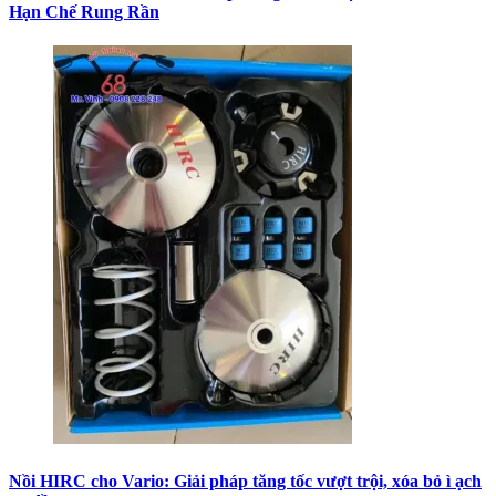
Hạn Chế Rung Rần
Nồi HIRC cho Vario: Giải pháp tăng tốc vượt trội, xóa bỏ ì ạch