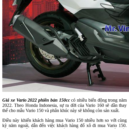
Giá xe Vario 2022 phiên bản 150cc
có nhiều biến động trong năm
2022. Theo Honda Indonesia, sự ra đời của Vario 160 sẽ dần thay
thế cho mẫu Vario 150 và phân khúc này sẽ không còn sản xuất.
Điều này khiến khách hàng mua Vario 150 nhiều hơn so với cùng
kỳ năm ngoái, dẫn đến việc khách hàng đổ xô đi mua Vario 150.