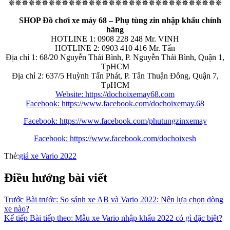
✵✵✵✵✵✵✵✵✵✵✵✵✵✵✵✵✵✵✵✵✵✵✵✵✵✵✵✵✵✵✵✵
SHOP Đồ chơi xe máy 68 – Phụ tùng zin nhập khẩu chính
hãng
HOTLINE 1: 0908 228 248 Mr. VINH
HOTLINE 2: 0903 410 416 Mr. Tấn
Địa chỉ 1: 68/20 Nguyễn Thái Bình, P. Nguyễn Thái Bình, Quận 1,
TpHCM
Địa chỉ 2: 637/5 Huỳnh Tấn Phát, P. Tân Thuận Đông, Quận 7,
TpHCM
Website: https://dochoixemay68.com
Facebook: https://www.facebook.com/dochoixemay.68
Facebook: https://www.facebook.com/phutungzinxemay
Facebook: https://www.facebook.com/dochoixesh
Thẻ:
giá xe Vario 2022
Điều hướng bài viết
Trước
Bài trước:
So sánh xe AB và Vario 2022: Nên lựa chọn dòng
xe nào?
Kế tiếp
Bài tiếp theo:
Mẫu xe Vario nhập khẩu 2022 có gì đặc biệt?