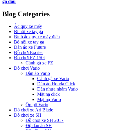
ga đầu
Blog Categories
Ắc quy xe máy
Bi nồi xe tay ga
Bình ắc quy xe máy điện
Bố nồi xe tay ga
Dàn áo xe Future
Đồ chơi Exciter
Đồ chơi FZ 150i
Cánh gà xe FZ
Đồ chơi Vario
Dàn áo Vario
Cánh gà xe Vario
Dàn áo Honda Click
Dàn nhựa nhám Vario
Mặt nạ click
Mặt nạ Vario
Ốp pô Vario
Đồ chơi xe Ari Blade
Đồ chơi xe SH
Đồ chơi xe SH 2017
Độ dàn áo SH