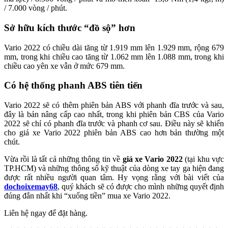
/ 7.000 vòng / phút.
Sở hữu kích thước “đồ sộ” hơn
Vario 2022 có chiều dài tăng từ 1.919 mm lên 1.929 mm, rộng 679
mm, trong khi chiều cao tăng từ 1.062 mm lên 1.088 mm, trong khi
chiều cao yên xe vẫn ở mức 679 mm.
Có hệ thống phanh ABS tiên tiến
Vario 2022 sẽ có thêm phiên bản ABS với phanh đĩa trước và sau,
đây là bản nâng cấp cao nhất, trong khi phiên bản CBS của Vario
2022 sẽ chỉ có phanh đĩa trước và phanh cơ sau. Điều này sẽ khiến
cho giá xe Vario 2022 phiên bản ABS cao hơn bản thường một
chút.
Vừa rồi là tất cả những thông tin về
giá xe Vario 2022
(tại khu vực
TP.HCM) và những thông số kỹ thuật của dòng xe tay ga hiện đang
được rất nhiều người quan tâm. Hy vọng rằng với bài viết của
dochoixemay68
, quý khách sẽ có được cho mình những quyết định
đúng đắn nhất khi “xuống tiền” mua xe Vario 2022.
Liên hệ ngay để đặt hàng.