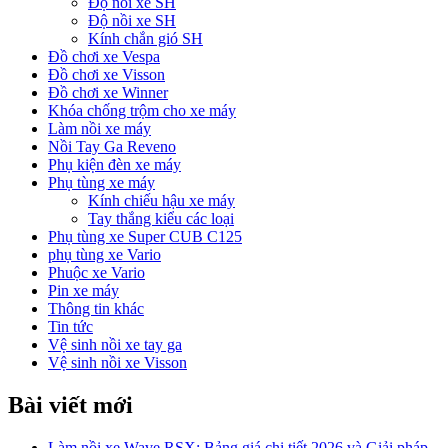
Độ nồi xe SH
Độ nồi xe SH
Kính chắn gió SH
Đồ chơi xe Vespa
Đồ chơi xe Visson
Đồ chơi xe Winner
Khóa chống trộm cho xe máy
Làm nồi xe máy
Nồi Tay Ga Reveno
Phụ kiện đèn xe máy
Phụ tùng xe máy
Kính chiếu hậu xe máy
Tay thắng kiểu các loại
Phụ tùng xe Super CUB C125
phụ tùng xe Vario
Phuộc xe Vario
Pin xe máy
Thông tin khác
Tin tức
Vệ sinh nồi xe tay ga
Vệ sinh nồi xe Visson
Bài viết mới
Làm nồi xe Wave RSX: Bảng giá chi tiết 2026 và Giải pháp