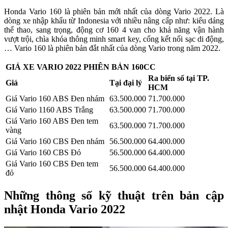
Honda Vario 160 là phiên bản mới nhất của dòng Vario 2022. Là
dòng xe nhập khẩu từ Indonesia với nhiều nâng cấp như: kiểu dáng
thể thao, sang trọng, động cơ 160 4 van cho khả năng vận hành
vượt trội, chìa khóa thông minh smart key, cổng kết nối sạc di động,
… Vario 160 là phiên bản đắt nhất của dòng Vario trong năm 2022.
GIÁ XE VARIO 2022 PHIÊN BẢN 160CC
Ra biển số tại TP.
Giá
Tại đại lý
HCM
Giá Vario 160 ABS Đen nhám
63.500.000
71.700.000
Giá Vario 1160 ABS Trắng
63.500.000
71.700.000
Giá Vario 160 ABS Đen tem
63.500.000
71.700.000
vàng
Giá Vario 160 CBS Đen nhám
56.500.000
64.400.000
Giá Vario 160 CBS Đỏ
56.500.000
64.400.000
Giá Vario 160 CBS Đen tem
56.500.000
64.400.000
đỏ
Những thông số kỹ thuật trên bản cập
nhật Honda Vario 2022