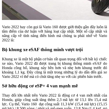
Vario 2022 hay còn gọi là Vario 160 được giới thiệu gần đây luôn là
tâm điểm của dư luận với hàng loạt cập nhật. Một số cập nhật và
nâng cấp về tính năng điển hình mà chúng ta phải nhớ về Vario
2022 là:
Bộ khung xe eSAF thông minh vượt trội
Khung xe là một bộ phận cơ bản rất quan trọng đối với bất kỳ chiếc
xe nào, Vario 2022 đã được trang bị khung thông minh eSAF do
Honda công bố, khung này bền hơn và nhẹ hơn khung trước đó
khoảng 1,1 kg. Đây cũng là một trong những lý do dẫn đến giá xe
Vario 2022 vì thế mà có chút tăng nhẹ so với các phiên bản trước.
Sở hữu động cơ eSP+ 4 van mạnh mẽ
Thay đổi lớn nhất trên Vario 2022 là động cơ 4 van mới nhất của
Honda, giúp công suất tăng thêm 2,3 mã lực từ 13,1 lên 15,4 mã
lực. Cụ thể, Vario 160 đạt công suất 11,3 kW (15,4 mã lực) (15,15
mã lực) / 8.500 vòng / phút và mô-men xoắn 13,8 Nm (1,4 kgf, m)