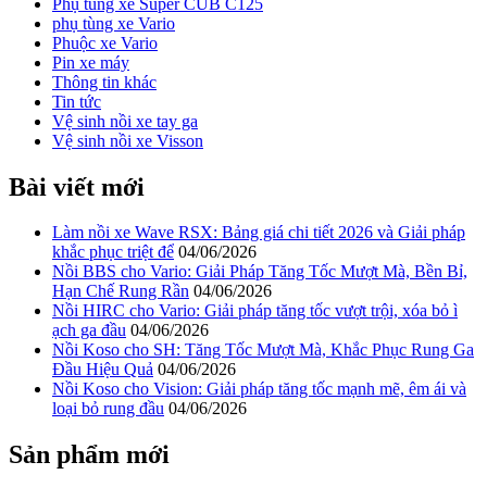
Phụ tùng xe Super CUB C125
phụ tùng xe Vario
Phuộc xe Vario
Pin xe máy
Thông tin khác
Tin tức
Vệ sinh nồi xe tay ga
Vệ sinh nồi xe Visson
Bài viết mới
Làm nồi xe Wave RSX: Bảng giá chi tiết 2026 và Giải pháp
khắc phục triệt để
04/06/2026
Nồi BBS cho Vario: Giải Pháp Tăng Tốc Mượt Mà, Bền Bỉ,
Hạn Chế Rung Rần
04/06/2026
Nồi HIRC cho Vario: Giải pháp tăng tốc vượt trội, xóa bỏ ì
ạch ga đầu
04/06/2026
Nồi Koso cho SH: Tăng Tốc Mượt Mà, Khắc Phục Rung Ga
Đầu Hiệu Quả
04/06/2026
Nồi Koso cho Vision: Giải pháp tăng tốc mạnh mẽ, êm ái và
loại bỏ rung đầu
04/06/2026
Sản phẩm mới