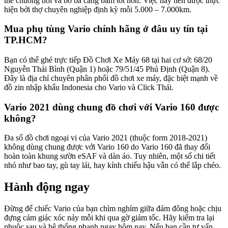
thế chuông nồi và bố ba càng bám tốt hơn. Việc này nên được thực
hiện bởi thợ chuyên nghiệp định kỳ mỗi 5.000 – 7.000km.
Mua phụ tùng Vario chính hãng ở đâu uy tín tại
TP.HCM?
Bạn có thể ghé trực tiếp Đồ Chơi Xe Máy 68 tại hai cơ sở: 68/20
Nguyễn Thái Bình (Quận 1) hoặc 79/51/45 Phú Định (Quận 8).
Đây là địa chỉ chuyên phân phối đồ chơi xe máy, đặc biệt mạnh về
đồ zin nhập khẩu Indonesia cho Vario và Click Thái.
Vario 2021 dùng chung đồ chơi với Vario 160 được
không?
Đa số đồ chơi ngoại vi của Vario 2021 (thuộc form 2018-2021)
không dùng chung được với Vario 160 do Vario 160 đã thay đổi
hoàn toàn khung sườn eSAF và dàn áo. Tuy nhiên, một số chi tiết
nhỏ như bao tay, gù tay lái, hay kính chiếu hậu vẫn có thể lắp chéo.
Hành động ngay
Đừng để chiếc Vario của bạn chìm nghỉm giữa đám đông hoặc chịu
đựng cảm giác xóc nảy mỗi khi qua gờ giảm tốc. Hãy kiểm tra lại
phuộc sau và hệ thống phanh ngay hôm nay. Nếu bạn cần tư vấn