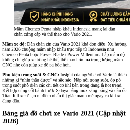
Mâm Chemco Penta nhập khẩu Indonesia mang lại dàn
chân cứng cáp và thể thao cho Vario 2021.
Mâm xe độ:
Dàn chân zin của Vario 2021 khá đơn điệu. Xu hướng
năm 2026 chuộng mâm nhập khẩu trực tiếp từ Indonesia như
Chemco Penta hoặc Power Blade / Power Millenium. Lắp mâm độ
không chỉ giúp xe trông bề thế, thể thao hơn mà trọng lượng mâm
CNC nhẹ còn giúp xe đề pa bốc hơn.
Phụ kiện trong suốt & CNC:
Insight của người chơi Vario là thích
những gì “nhìn thấu được” và sắc sảo. Nắp nồi trong suốt, ốp pô
trong suốt phô diễn các chi tiết cơ khí bên trong đang là hot trend.
Kết hợp cùng cốt bánh trước Salaya bằng inox sáng bóng và dàn ốc
Titan full xe sẽ tạo ra điểm nhấn thị giác mạnh mẽ ngay cả khi xe
đang đậu.
Bảng giá đồ chơi xe Vario 2021 (Cập nhật
2026)