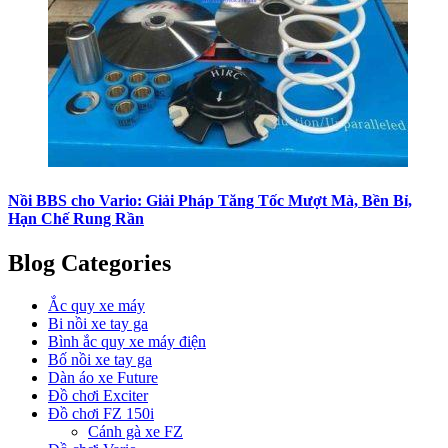
Nồi BBS cho Vario: Giải Pháp Tăng Tốc Mượt Mà, Bền Bỉ,
Hạn Chế Rung Rần
Blog Categories
Ắc quy xe máy
Bi nồi xe tay ga
Bình ắc quy xe máy điện
Bố nồi xe tay ga
Dàn áo xe Future
Đồ chơi Exciter
Đồ chơi FZ 150i
Cánh gà xe FZ