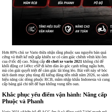
Hơn 80% chủ xe Vario thừa nhận rằng phuộc sau nguyên bản quá
cứng và thiết kế một gắp khiến xe có cảm giác chênh vênh khi ôm
cua ở tốc độ cao. Nâng cấp
đồ chơi xe vario 2021
không chỉ để
khối động cơ 149cc eSP đi kèm dàn áo góc cạnh trông ngầu hơn,
mà còn giải quyết triệt để cảm giác lái lỏng lẻo. Bài viết này sẽ bóc
tách danh mục phụ tùng độ kiểng đáng tiền nhất năm 2026, so sánh
hiệu năng các dòng phuộc RCB, mâm nhập khẩu Indonesia và cung
cấp bảng giá chi tiết để bạn không vung tiền oan.
Khắc phục yếu điểm vận hành: Nâng cấp
Phuộc và Phanh
Vario 2021 sở hữu bộ đề ACG êm ái và động cơ 9.7 kW mạnh mẽ,