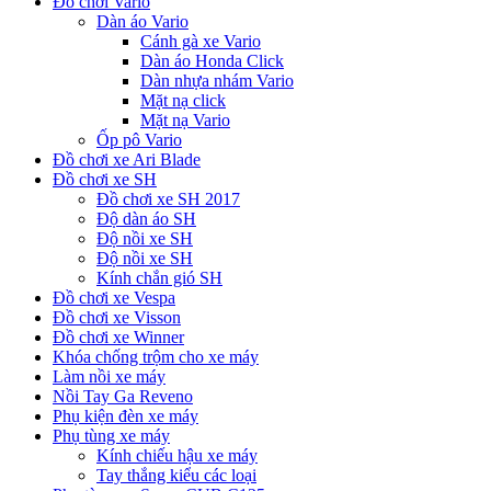
Đồ chơi Vario
Dàn áo Vario
Cánh gà xe Vario
Dàn áo Honda Click
Dàn nhựa nhám Vario
Mặt nạ click
Mặt nạ Vario
Ốp pô Vario
Đồ chơi xe Ari Blade
Đồ chơi xe SH
Đồ chơi xe SH 2017
Độ dàn áo SH
Độ nồi xe SH
Độ nồi xe SH
Kính chắn gió SH
Đồ chơi xe Vespa
Đồ chơi xe Visson
Đồ chơi xe Winner
Khóa chống trộm cho xe máy
Làm nồi xe máy
Nồi Tay Ga Reveno
Phụ kiện đèn xe máy
Phụ tùng xe máy
Kính chiếu hậu xe máy
Tay thắng kiểu các loại