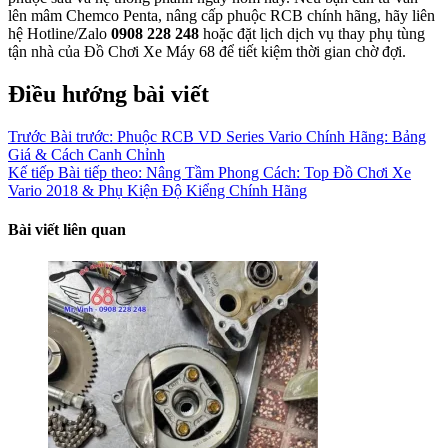
lên mâm Chemco Penta, nâng cấp phuộc RCB chính hãng, hãy liên
hệ Hotline/Zalo
0908 228 248
hoặc đặt lịch dịch vụ thay phụ tùng
tận nhà của Đồ Chơi Xe Máy 68 để tiết kiệm thời gian chờ đợi.
Điều hướng bài viết
Trước
Bài trước:
Phuộc RCB VD Series Vario Chính Hãng: Bảng
Giá & Cách Canh Chỉnh
Kế tiếp
Bài tiếp theo:
Nâng Tầm Phong Cách: Top Đồ Chơi Xe
Vario 2018 & Phụ Kiện Độ Kiểng Chính Hãng
Bài viết liên quan