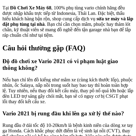
Tại
Đồ Chơi Xe Máy 68
, 100% phụ tùng vario chính hãng đều
được nhập khẩu trực tiếp từ Indonesia, Thái Lan. Đặc biệt, thấu
hiểu khách hàng bận rộn, shop cung cấp dịch vụ
sửa xe máy và lắp
đặt phụ tùng tại nhà
. Bạn chỉ cần chọn mâm, phuộc hay thảm lót
chân, kỹ thuật viên sẽ mang đồ nghề đến tận garage nhà bạn để lắp
ráp chuẩn chỉ như tại tiệm.
Câu hỏi thường gặp (FAQ)
Độ đồ chơi xe Vario 2021 có vi phạm luật giao
thông không?
Nếu bạn chỉ lên đồ kiểng như mâm xe (cùng kích thước lốp), phuộc
nhún, ốc Salaya, nắp nồi trong suốt hay bao tay thì hoàn toàn hợp
lệ. Tuy nhiên, nếu thay đổi kết cấu máy, thay pô nổ quá lớn hoặc lắp
đèn LED trợ sáng gây chói mắt, bạn sẽ có nguy cơ bị CSGT phạt
lỗi thay đổi kết cấu xe.
Vario 2021 bị rung đầu khi lên ga xử lý thế nào?
Rung đầu ở dải tốc độ 10-20km/h là bệnh kinh niên của dòng xe tay
ga Honda. Cách khắc phục dứt điểm là vệ sinh lại nồi (CVT), thay