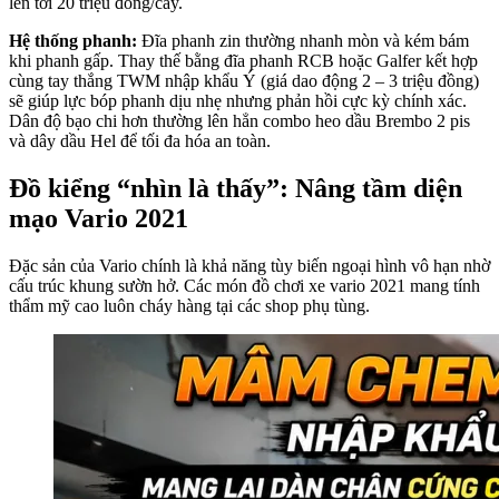
lên tới 20 triệu đồng/cây.
Hệ thống phanh:
Đĩa phanh zin thường nhanh mòn và kém bám
khi phanh gấp. Thay thế bằng đĩa phanh RCB hoặc Galfer kết hợp
cùng tay thắng TWM nhập khẩu Ý (giá dao động 2 – 3 triệu đồng)
sẽ giúp lực bóp phanh dịu nhẹ nhưng phản hồi cực kỳ chính xác.
Dân độ bạo chi hơn thường lên hẳn combo heo dầu Brembo 2 pis
và dây dầu Hel để tối đa hóa an toàn.
Đồ kiểng “nhìn là thấy”: Nâng tầm diện
mạo Vario 2021
Đặc sản của Vario chính là khả năng tùy biến ngoại hình vô hạn nhờ
cấu trúc khung sườn hở. Các món đồ chơi xe vario 2021 mang tính
thẩm mỹ cao luôn cháy hàng tại các shop phụ tùng.