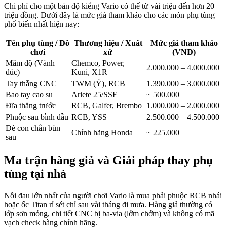
Chi phí cho một bản độ kiểng Vario có thể từ vài triệu đến hơn 20
triệu đồng. Dưới đây là mức giá tham khảo cho các món phụ tùng
phổ biến nhất hiện nay:
Tên phụ tùng / Đồ
Thương hiệu / Xuất
Mức giá tham khảo
chơi
xứ
(VNĐ)
Mâm độ (Vành
Chemco, Power,
2.000.000 – 4.000.000
đúc)
Kuni, X1R
Tay thắng CNC
TWM (Ý), RCB
1.390.000 – 3.000.000
Bao tay cao su
Ariete 25/SSF
~ 500.000
Đĩa thắng trước
RCB, Galfer, Brembo
1.000.000 – 2.000.000
Phuộc sau bình dầu
RCB, YSS
2.500.000 – 4.500.000
Dè con chắn bùn
Chính hãng Honda
~ 225.000
sau
Ma trận hàng giả và Giải pháp thay phụ
tùng tại nhà
Nỗi đau lớn nhất của người chơi Vario là mua phải phuộc RCB nhái
hoặc ốc Titan rỉ sét chỉ sau vài tháng đi mưa. Hàng giả thường có
lớp sơn mỏng, chi tiết CNC bị ba-via (lởm chởm) và không có mã
vạch check hàng chính hãng.