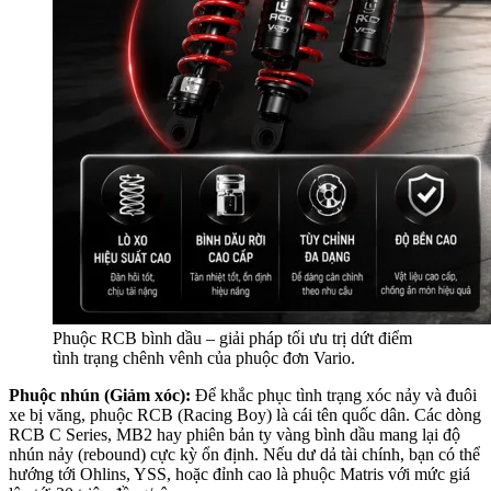
Phuộc RCB bình dầu – giải pháp tối ưu trị dứt điểm
tình trạng chênh vênh của phuộc đơn Vario.
Phuộc nhún (Giảm xóc):
Để khắc phục tình trạng xóc nảy và đuôi
xe bị văng, phuộc RCB (Racing Boy) là cái tên quốc dân. Các dòng
RCB C Series, MB2 hay phiên bản ty vàng bình dầu mang lại độ
nhún nảy (rebound) cực kỳ ổn định. Nếu dư dả tài chính, bạn có thể
hướng tới Ohlins, YSS, hoặc đỉnh cao là phuộc Matris với mức giá