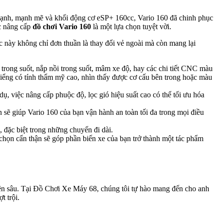
 cạnh, mạnh mẽ và khối động cơ eSP+ 160cc, Vario 160 đã chinh phục
ệc nâng cấp
đồ chơi Vario 160
là một lựa chọn tuyệt vời.
 này không chỉ đơn thuần là thay đổi vẻ ngoài mà còn mang lại
trong suốt, nắp nồi trong suốt, mâm xe độ, hay các chi tiết CNC màu
iểng có tính thẩm mỹ cao, nhìn thấy được cơ cấu bên trong hoặc màu
, việc nâng cấp phuộc độ, lọc gió hiệu suất cao có thể tối ưu hóa
 sẽ giúp Vario 160 của bạn vận hành an toàn tối đa trong mọi điều
n, đặc biệt trong những chuyến đi dài.
họn cẩn thận sẽ góp phần biến xe của bạn trở thành một tác phẩm
ên sâu. Tại Đồ Chơi Xe Máy 68, chúng tôi tự hào mang đến cho anh
 trội.