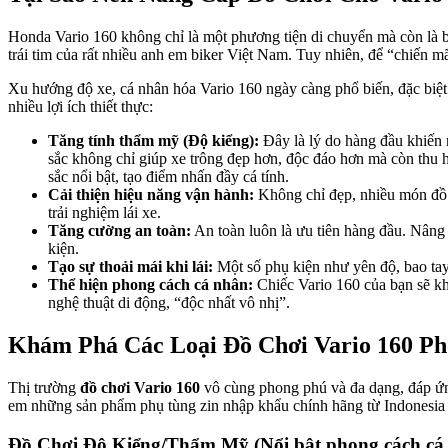
Honda Vario 160 không chỉ là một phương tiện di chuyển mà còn là b
trái tim của rất nhiều anh em biker Việt Nam. Tuy nhiên, để “chiến m
Xu hướng độ xe, cá nhân hóa Vario 160 ngày càng phổ biến, đặc biệt
nhiều lợi ích thiết thực:
Tăng tính thẩm mỹ (Độ kiểng):
Đây là lý do hàng đầu khiến 
sắc không chỉ giúp xe trông đẹp hơn, độc đáo hơn mà còn thu 
sắc nổi bật, tạo điểm nhấn đầy cá tính.
Cải thiện hiệu năng vận hành:
Không chỉ đẹp, nhiều món đồ c
trải nghiệm lái xe.
Tăng cường an toàn:
An toàn luôn là ưu tiên hàng đầu. Nâng 
kiện.
Tạo sự thoải mái khi lái:
Một số phụ kiện như yên độ, bao tay ê
Thể hiện phong cách cá nhân:
Chiếc Vario 160 của bạn sẽ kh
nghệ thuật di động, “độc nhất vô nhị”.
Khám Phá Các Loại Đồ Chơi Vario 160 Ph
Thị trường
đồ chơi Vario 160
vô cùng phong phú và đa dạng, đáp ứn
em những sản phẩm phụ tùng zin nhập khẩu chính hãng từ Indonesia 
Đồ Chơi Độ Kiểng/Thẩm Mỹ (Nổi bật phong cách cá