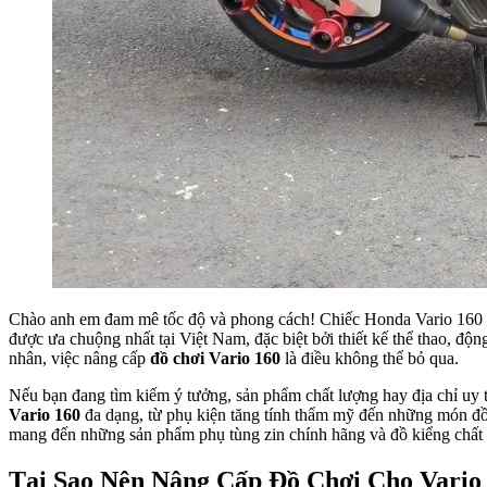
Chào anh em đam mê tốc độ và phong cách! Chiếc Honda Vario 160 của
được ưa chuộng nhất tại Việt Nam, đặc biệt bởi thiết kế thể thao, độ
nhân, việc nâng cấp
đồ chơi Vario 160
là điều không thể bỏ qua.
Nếu bạn đang tìm kiếm ý tưởng, sản phẩm chất lượng hay địa chỉ uy t
Vario 160
đa dạng, từ phụ kiện tăng tính thẩm mỹ đến những món đồ 
mang đến những sản phẩm phụ tùng zin chính hãng và đồ kiểng chất l
Tại Sao Nên Nâng Cấp Đồ Chơi Cho Vario