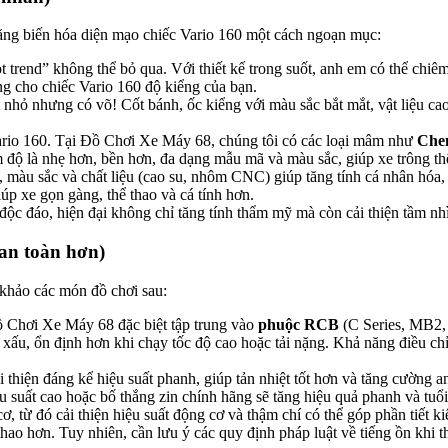
ng biến hóa diện mạo chiếc Vario 160 một cách ngoạn mục:
trend” không thể bỏ qua. Với thiết kế trong suốt, anh em có thể chiêm
ợng cho chiếc Vario 160 độ kiểng của bạn.
 nhỏ nhưng có võ! Cốt bánh, ốc kiểng với màu sắc bắt mắt, vật liệu c
ario 160. Tại Đồ Chơi Xe Máy 68, chúng tôi có các loại mâm như
Che
độ là nhẹ hơn, bền hơn, đa dạng mẫu mã và màu sắc, giúp xe trông thể
màu sắc và chất liệu (cao su, nhôm CNC) giúp tăng tính cá nhân hóa, 
úp xe gọn gàng, thể thao và cá tính hơn.
c đáo, hiện đại không chỉ tăng tính thẩm mỹ mà còn cải thiện tầm nh
an toàn hơn)
 khảo các món đồ chơi sau:
ồ Chơi Xe Máy 68 đặc biệt tập trung vào
phuộc RCB
(C Series, MB2, 
xấu, ổn định hơn khi chạy tốc độ cao hoặc tải nặng. Khả năng điều ch
i thiện đáng kể hiệu suất phanh, giúp tản nhiệt tốt hơn và tăng cường a
u suất cao hoặc bố thắng zin chính hãng sẽ tăng hiệu quả phanh và tuổi
, từ đó cải thiện hiệu suất động cơ và thậm chí có thể góp phần tiết ki
ao hơn. Tuy nhiên, cần lưu ý các quy định pháp luật về tiếng ồn khi t