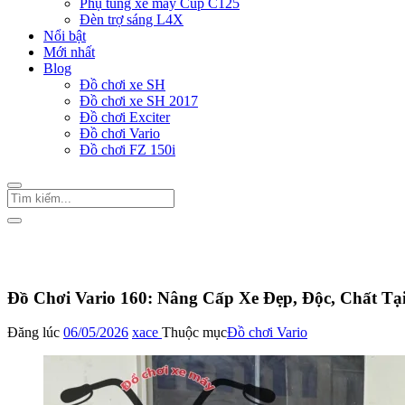
Phụ tùng xe máy Cup C125
Đèn trợ sáng L4X
Nổi bật
Mới nhất
Blog
Đồ chơi xe SH
Đồ chơi xe SH 2017
Đồ chơi Exciter
Đồ chơi Vario
Đồ chơi FZ 150i
Trang Chủ
/
Đồ chơi Vario
Đồ Chơi Vario 160: Nâng Cấp Xe Đẹp, Độc, Chất Tạ
Đăng lúc
06/05/2026
xace
Thuộc mục
Đồ chơi Vario