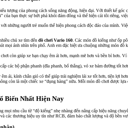
iểu tượng của phong cách sống năng động, hiện đại. Với thiết kế góc
ã” của bạn thực sự bứt phá khỏi đám đông và thể hiện cái tôi riêng, vi
 với những người trẻ muốn thể hiện phong cách độc đáo của mình. Việc
nhiều chủ xe tìm đến
đồ chơi Vario 160
. Các món đồ kiểng như ốp pô 
hút mọi ánh nhìn trên phố. Anh em đặc biệt ưa chuộng những món đồ k
hơi còn giúp xe bạn chạy êm ái hơn, mạnh mẽ hơn và bền bỉ hơn. Ví dụ
cấp các bộ phận phanh (đĩa phanh, bố thắng), vỏ xe bám đường tốt hơn
m ái, kính chắn gió có thể giúp trải nghiệm lái xe tốt hơn, tiện lợi hơ
ông còn là một chiếc xe “đụng hàng” nữa. Mỗi món đồ chơi được lựa c
ổ Biến Nhất Hiện Nay
g mọi nhu cầu từ “độ kiểng” nhẹ nhàng đến nâng cấp hiệu năng chuy
và các thương hiệu uy tín như RCB, đảm bảo chất lượng và độ bền vượt
 nhân)