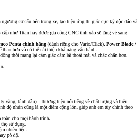
 ngưỡng cơ cấu bên trong xe, tạo hiệu ứng thị giác cực kỳ độc đáo và
ao cấp như Titan hay được gia công CNC tinh xảo sẽ tăng vẻ sang
mco Penta chính hãng
(dành riêng cho Vario/Click),
Power Blade /
 thao hơn và có thể cải thiện khả năng vận hành.
đồng thời mang lại cảm giác cầm lái thoải mái và chắc chắn hơn.
ìn.
ty vàng, bình dầu) – thương hiệu nổi tiếng về chất lượng và hiệu
ỉnh độ nhún cũng là một điểm cộng lớn, giúp anh em tùy chỉnh theo
n toàn cho mọi hành trình.
 thọ sử dụng.
ệm nhiên liệu.
hay pô độ.