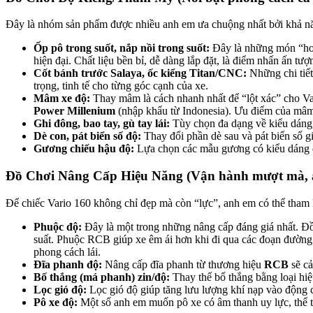
Đây là nhóm sản phẩm được nhiều anh em ưa chuộng nhất bởi khả nă
Ốp pô trong suốt, nắp nồi trong suốt:
Đây là những món “hot 
hiện đại. Chất liệu bền bỉ, dễ dàng lắp đặt, là điểm nhấn ấn tư
Cốt bánh trước Salaya, ốc kiểng Titan/CNC:
Những chi tiết
trọng, tinh tế cho từng góc cạnh của xe.
Mâm xe độ:
Thay mâm là cách nhanh nhất để “lột xác” cho V
Power Millenium
(nhập khẩu từ Indonesia). Ưu điểm của mâm 
Ghi đông, bao tay, gù tay lái:
Tùy chọn đa dạng về kiểu dáng, 
Dè con, pát biển số độ:
Thay đổi phần dè sau và pát biển số gi
Gương chiếu hậu độ:
Lựa chọn các mẫu gương có kiểu dáng độ
Đồ Chơi Nâng Cấp Hiệu Năng (Vận hành mượt mà, 
Để chiếc Vario 160 không chỉ đẹp mà còn “lực”, anh em có thể tham
Phuộc độ:
Đây là một trong những nâng cấp đáng giá nhất. Đ
suất. Phuộc RCB giúp xe êm ái hơn khi đi qua các đoạn đường 
phong cách lái.
Đĩa phanh độ:
Nâng cấp đĩa phanh từ thương hiệu
RCB
sẽ cả
Bố thắng (má phanh) zin/độ:
Thay thế bố thắng bằng loại hiệ
Lọc gió độ:
Lọc gió độ giúp tăng lưu lượng khí nạp vào động cơ
Pô xe độ:
Một số anh em muốn pô xe có âm thanh uy lực, thể th