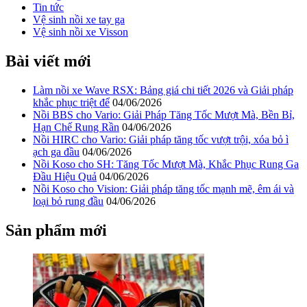
Tin tức
Vệ sinh nồi xe tay ga
Vệ sinh nồi xe Visson
Bài viết mới
Làm nồi xe Wave RSX: Bảng giá chi tiết 2026 và Giải pháp
khắc phục triệt để
04/06/2026
Nồi BBS cho Vario: Giải Pháp Tăng Tốc Mượt Mà, Bền Bỉ,
Hạn Chế Rung Rần
04/06/2026
Nồi HIRC cho Vario: Giải pháp tăng tốc vượt trội, xóa bỏ ì
ạch ga đầu
04/06/2026
Nồi Koso cho SH: Tăng Tốc Mượt Mà, Khắc Phục Rung Ga
Đầu Hiệu Quả
04/06/2026
Nồi Koso cho Vision: Giải pháp tăng tốc mạnh mẽ, êm ái và
loại bỏ rung đầu
04/06/2026
Sản phẩm mới