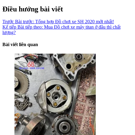
Điều hướng bài viết
Trước
Bài trước:
Tổng hợp Đồ chơi xe SH 2020 mới nhất!
Kế tiếp
Bài tiếp theo:
Mua Đồ chơi xe máy titan ở đâu thì chất
lượng?
Bài viết liên quan