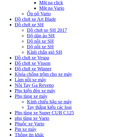
Mặt nạ click
Mặt nạ Vario
Ốp pô Vario
Đồ chơi xe Ari Blade
Đồ chơi xe SH
Đồ chơi xe SH 2017
Độ dàn áo SH
Độ nồi xe SH
Độ nồi xe SH
Kính chắn gió SH
Đồ chơi xe Vespa
Đồ chơi xe Visson
Đồ chơi xe Winner
Khóa chống trộm cho xe máy
Làm nồi xe máy
Nồi Tay Ga Reveno
Phụ kiện đèn xe máy
Phụ tùng xe máy
Kính chiếu hậu xe máy
Tay thắng kiểu các loại
Phụ tùng xe Super CUB C125
phụ tùng xe Vario
Phuộc xe Vario
Pin xe máy
Thông tin khác