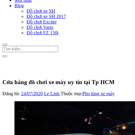
Mới nhất
Blog
Đồ chơi xe SH
Đồ chơi xe SH 2017
Đồ chơi Exciter
Đồ chơi Vario
Đồ chơi FZ 150i
Trang Chủ
/
Phụ tùng xe máy
Cửa hàng đồ chơi xe máy uy tín tại Tp HCM
Đăng lúc
24/07/2020
Le Linh
Thuộc mục
Phụ tùng xe máy