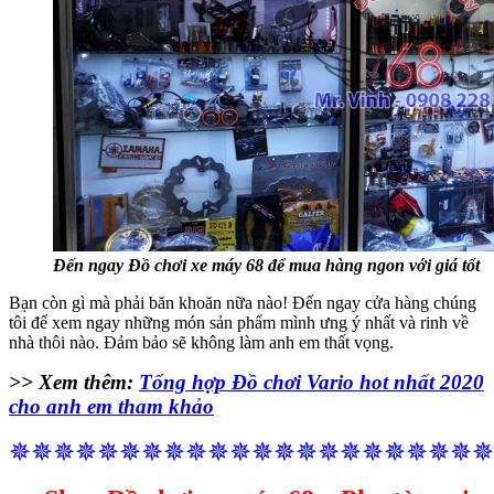
Đến ngay Đồ chơi xe máy 68 để mua hàng ngon với giá tốt
Bạn còn gì mà phải băn khoăn nữa nào! Đến ngay cửa hàng chúng
tôi để xem ngay những món sản phẩm mình ưng ý nhất và rinh về
nhà thôi nào. Đảm bảo sẽ không làm anh em thất vọng.
>> Xem thêm:
Tổng hợp Đồ chơi Vario hot nhất 2020
cho anh em tham khảo
✵✵✵✵✵✵✵✵✵✵✵✵✵✵✵✵✵✵✵✵✵✵