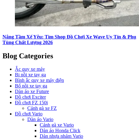
Nâng Tầm Xế Yêu: Tìm Shop Đồ Chơi Xe Wave Uy Tín & Phụ
Tùng Chất Lượng 2026
Blog Categories
Ắc quy xe máy
Bi nồi xe tay ga
Bình ắc quy xe máy điện
Bố nồi xe tay ga
Dàn áo xe Future
Đồ chơi Exciter
Đồ chơi FZ 150i
Cánh gà xe FZ
Đồ chơi Vario
Dàn áo Vario
Cánh gà xe Vario
Dàn áo Honda Click
Dàn nhựa nhám Vario