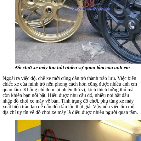
Đồ chơi xe máy thu hút nhiều sự quan tâm của anh em
Ngoài ra việc độ, chế xe mới cũng dần trở thành trào lưu. Việc biến
chiếc xe của mình trở nên phong cách hơn cũng được nhiều anh em
quan tâm. Không chỉ đem lại nhiều thú vị, kích thích hứng thú mà
còn khiến bạn nổi bật. Hiểu được nhu cầu đó, nhiều nơi bắt đầu
nhập đồ chơi xe máy về bán. Tình trạng đồ chơi, phụ tùng xe máy
xuất hiện tràn lan dễ dẫn đến lẫn lộn thật giả. Vậy nên việc tìm một
địa chỉ uy tín về đồ chơi xe máy là điều được nhiều người quan tâm.