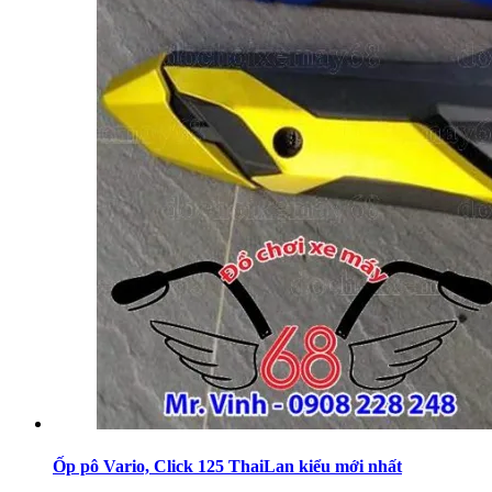
Ốp pô Vario, Click 125 ThaiLan kiểu mới nhất