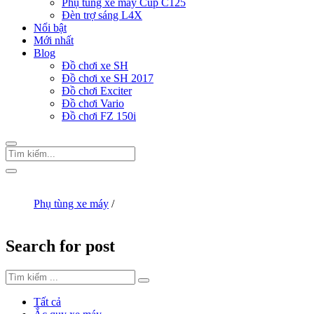
Phụ tùng xe máy Cup C125
Đèn trợ sáng L4X
Nổi bật
Mới nhất
Blog
Đồ chơi xe SH
Đồ chơi xe SH 2017
Đồ chơi Exciter
Đồ chơi Vario
Đồ chơi FZ 150i
Trang Chủ
/
Phụ tùng xe máy
/
Đèn trợ sáng L4
Search for post
Tất cả