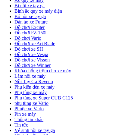
Ắc quy xe máy
Bi nồi xe tay ga
Bình ắc quy xe máy điện
Bố nồi xe tay ga
Dàn áo xe Future
Đồ chơi Exciter
Đồ chơi FZ 150i
Đồ chơi Vario
Đồ chơi xe Ari Blade
Đồ chơi xe SH
Đồ chơi xe Vespa
Đồ chơi xe Visson
Đồ chơi xe Winner
Khóa chống trộm cho xe máy
Làm nồi xe máy
Nồi Tay Ga Reveno
Phụ kiện đèn xe máy
Phụ tùng xe máy
Phụ tùng xe Super CUB C125
phụ tùng xe Vario
Phuộc xe Vario
Pin xe máy
Thông tin khác
Tin tức
Vệ sinh nồi xe tay ga