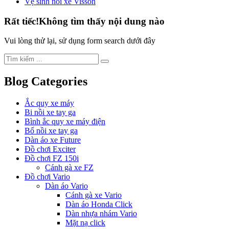
Vệ sinh nồi xe Visson
Rất tiếc!
Không tìm thấy nội dung nào
Vui lòng thử lại, sử dụng form search dưới đây
Blog Categories
Ắc quy xe máy
Bi nồi xe tay ga
Bình ắc quy xe máy điện
Bố nồi xe tay ga
Dàn áo xe Future
Đồ chơi Exciter
Đồ chơi FZ 150i
Cánh gà xe FZ
Đồ chơi Vario
Dàn áo Vario
Cánh gà xe Vario
Dàn áo Honda Click
Dàn nhựa nhám Vario
Mặt nạ click