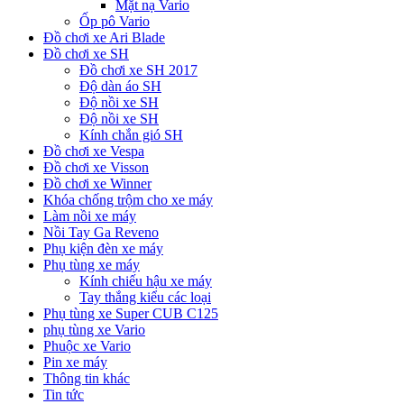
Mặt nạ Vario
Ốp pô Vario
Đồ chơi xe Ari Blade
Đồ chơi xe SH
Đồ chơi xe SH 2017
Độ dàn áo SH
Độ nồi xe SH
Độ nồi xe SH
Kính chắn gió SH
Đồ chơi xe Vespa
Đồ chơi xe Visson
Đồ chơi xe Winner
Khóa chống trộm cho xe máy
Làm nồi xe máy
Nồi Tay Ga Reveno
Phụ kiện đèn xe máy
Phụ tùng xe máy
Kính chiếu hậu xe máy
Tay thắng kiểu các loại
Phụ tùng xe Super CUB C125
phụ tùng xe Vario
Phuộc xe Vario
Pin xe máy
Thông tin khác
Tin tức