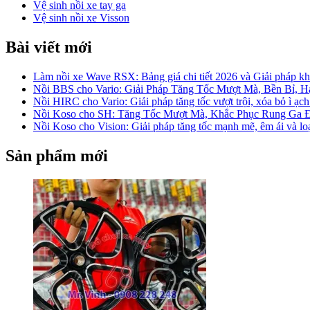
Vệ sinh nồi xe tay ga
Vệ sinh nồi xe Visson
Bài viết mới
Làm nồi xe Wave RSX: Bảng giá chi tiết 2026 và Giải pháp khắ
Nồi BBS cho Vario: Giải Pháp Tăng Tốc Mượt Mà, Bền Bỉ, 
Nồi HIRC cho Vario: Giải pháp tăng tốc vượt trội, xóa bỏ ì ạch
Nồi Koso cho SH: Tăng Tốc Mượt Mà, Khắc Phục Rung Ga 
Nồi Koso cho Vision: Giải pháp tăng tốc mạnh mẽ, êm ái và lo
Sản phẩm mới