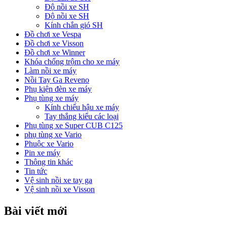
Độ nồi xe SH
Độ nồi xe SH
Kính chắn gió SH
Đồ chơi xe Vespa
Đồ chơi xe Visson
Đồ chơi xe Winner
Khóa chống trộm cho xe máy
Làm nồi xe máy
Nồi Tay Ga Reveno
Phụ kiện đèn xe máy
Phụ tùng xe máy
Kính chiếu hậu xe máy
Tay thắng kiểu các loại
Phụ tùng xe Super CUB C125
phụ tùng xe Vario
Phuộc xe Vario
Pin xe máy
Thông tin khác
Tin tức
Vệ sinh nồi xe tay ga
Vệ sinh nồi xe Visson
Bài viết mới