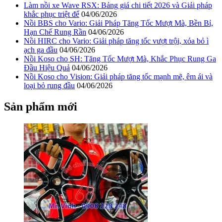
Làm nồi xe Wave RSX: Bảng giá chi tiết 2026 và Giải pháp
khắc phục triệt để
04/06/2026
Nồi BBS cho Vario: Giải Pháp Tăng Tốc Mượt Mà, Bền Bỉ,
Hạn Chế Rung Rần
04/06/2026
Nồi HIRC cho Vario: Giải pháp tăng tốc vượt trội, xóa bỏ ì
ạch ga đầu
04/06/2026
Nồi Koso cho SH: Tăng Tốc Mượt Mà, Khắc Phục Rung Ga
Đầu Hiệu Quả
04/06/2026
Nồi Koso cho Vision: Giải pháp tăng tốc mạnh mẽ, êm ái và
loại bỏ rung đầu
04/06/2026
Sản phẩm mới