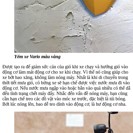
Yếm xe Vario màu vàng
Được tạo ra để giảm sức cản của gió khi xe chạy và hướng gió vào
động cơ làm mát động cơ cho xe khi chạy. Vì thế nó cũng giúp cho
xe bớt hao xăng, không làm nóng máy. Nhất là khi di chuyển trong
thời tiết mưa gió, có bửng xe sẽ hạn chế được việc nước mưa đi vào
động cơ. Nếu nước mưa ngập vào hoặc bắn vào quá nhiều có thể dẫ
đến tình trạng chết máy đấy. Nhắc đến vấn đề nóng máy, bạn cũng
cần hạn chế treo các đồ vật vào móc xe trước, đặc biệt là túi bóng.
Bởi lúc nóng lên, bao dễ teo dính vào động cơ, là hư động cơ nha.