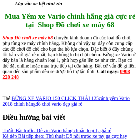
Lắp vào xe hệt như zin
Mua Yếm xe Vario chính hãng giá cực rẻ
tại Shop Đồ chơi xe máy 68
Shop Đồ chơi xe máy 68
chuyên kinh doanh đủ các loại đồ chơi,
phụ tùng xe máy chính hãng. Không chỉ vậy tại đây còn cung cấp
các đồ chơi độ chế cho bạn tha hồ lựa chọn. Đặc biệt ở đây chúng
tôi bán với giá rẻ nhất, bạn không lo bị chặt chém. Bửng xe Vario ở
đây bán là hàng chuẩn loại 1, phù hợp gắn lên xe như zin. Bạn có
thể đặt online hoặc mua trực tiếp tại cửa hàng. Bất cứ vấn đề gì liên
quan đến sản phẩm đều sẽ được hỗ trợ tận tình.
Call ngay:
0908
228 248
Thẻ:
BỬNG XE VARIO 150 CLICK THÁI 125
cánh yếm Vario
2018 chính hãng
đồ chơi vario đẹp giá rẻ
Điều hướng bài viết
Trước
Bài trước:
Dè zin Vario hàng chuẩn loại 1, giá rẻ
Kế tiếp
Bài tiếp theo:
Thủ thuật Độ nồi trước xe tay ga cực hay