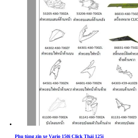
Phụ tùng zin xe Vario 150i Click Thái 125i