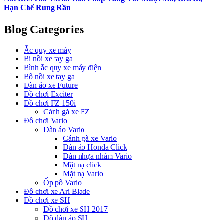
Hạn Chế Rung Rần
Blog Categories
Ắc quy xe máy
Bi nồi xe tay ga
Bình ắc quy xe máy điện
Bố nồi xe tay ga
Dàn áo xe Future
Đồ chơi Exciter
Đồ chơi FZ 150i
Cánh gà xe FZ
Đồ chơi Vario
Dàn áo Vario
Cánh gà xe Vario
Dàn áo Honda Click
Dàn nhựa nhám Vario
Mặt nạ click
Mặt nạ Vario
Ốp pô Vario
Đồ chơi xe Ari Blade
Đồ chơi xe SH
Đồ chơi xe SH 2017
Độ dàn áo SH