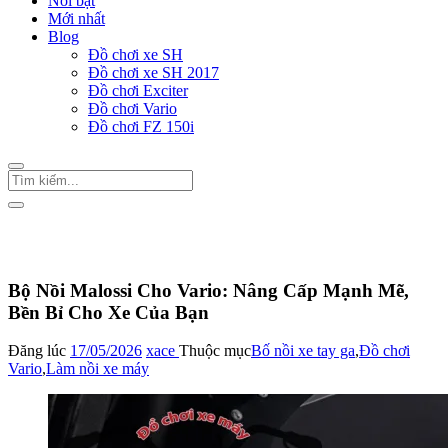
Nổi bật
Mới nhất
Blog
Đồ chơi xe SH
Đồ chơi xe SH 2017
Đồ chơi Exciter
Đồ chơi Vario
Đồ chơi FZ 150i
Trang Chủ
/
Bố nồi xe tay ga
Bộ Nồi Malossi Cho Vario: Nâng Cấp Mạnh Mẽ,
Bền Bỉ Cho Xe Của Bạn
Đăng lúc
17/05/2026
xace
Thuộc mục
Bố nồi xe tay ga
,
Đồ chơi
Vario
,
Làm nồi xe máy