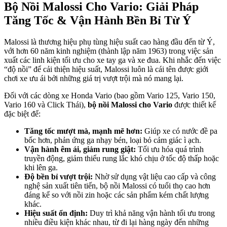
Bộ Nồi Malossi Cho Vario: Giải Pháp
Tăng Tốc & Vận Hành Bền Bỉ Từ Ý
Malossi là thương hiệu phụ tùng hiệu suất cao hàng đầu đến từ Ý,
với hơn 60 năm kinh nghiệm (thành lập năm 1963) trong việc sản
xuất các linh kiện tối ưu cho xe tay ga và xe đua. Khi nhắc đến việc
“độ nồi” để cải thiện hiệu suất, Malossi luôn là cái tên được giới
chơi xe ưu ái bởi những giá trị vượt trội mà nó mang lại.
Đối với các dòng xe Honda Vario (bao gồm Vario 125, Vario 150,
Vario 160 và Click Thái),
bộ nồi Malossi cho Vario
được thiết kế
đặc biệt để:
Tăng tốc mượt mà, mạnh mẽ hơn:
Giúp xe có nước đề pa
bốc hơn, phản ứng ga nhạy bén, loại bỏ cảm giác ì ạch.
Vận hành êm ái, giảm rung giật:
Tối ưu hóa quá trình
truyền động, giảm thiểu rung lắc khó chịu ở tốc độ thấp hoặc
khi lên ga.
Độ bền bỉ vượt trội:
Nhờ sử dụng vật liệu cao cấp và công
nghệ sản xuất tiên tiến, bộ nồi Malossi có tuổi thọ cao hơn
đáng kể so với nồi zin hoặc các sản phẩm kém chất lượng
khác.
Hiệu suất ổn định:
Duy trì khả năng vận hành tối ưu trong
nhiều điều kiện khác nhau, từ đi lại hàng ngày đến những