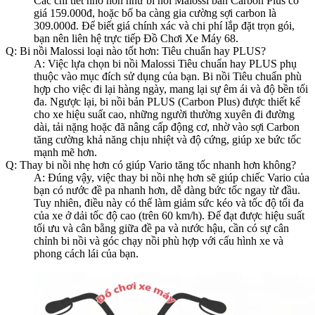
Các chi tiết nhỏ hơn như bi nồi Malossi bản Carbon Plus có
giá 159.000đ, hoặc bố ba càng gia cường sợi carbon là
309.000đ. Để biết giá chính xác và chi phí lắp đặt trọn gói,
bạn nên liên hệ trực tiếp Đồ Chơi Xe Máy 68.
Q: Bi nồi Malossi loại nào tốt hơn: Tiêu chuẩn hay PLUS?
A: Việc lựa chọn bi nồi Malossi Tiêu chuẩn hay PLUS phụ
thuộc vào mục đích sử dụng của bạn. Bi nồi Tiêu chuẩn phù
hợp cho việc đi lại hàng ngày, mang lại sự êm ái và độ bền tối
đa. Ngược lại, bi nồi bản PLUS (Carbon Plus) được thiết kế
cho xe hiệu suất cao, những người thường xuyên đi đường
dài, tải nặng hoặc đã nâng cấp động cơ, nhờ vào sợi Carbon
tăng cường khả năng chịu nhiệt và độ cứng, giúp xe bức tốc
mạnh mẽ hơn.
Q: Thay bi nồi nhẹ hơn có giúp Vario tăng tốc nhanh hơn không?
A: Đúng vậy, việc thay bi nồi nhẹ hơn sẽ giúp chiếc Vario của
bạn có nước đề pa nhanh hơn, dễ dàng bức tốc ngay từ đầu.
Tuy nhiên, điều này có thể làm giảm sức kéo và tốc độ tối đa
của xe ở dải tốc độ cao (trên 60 km/h). Để đạt được hiệu suất
tối ưu và cân bằng giữa đề pa và nước hậu, cần có sự cân
chỉnh bi nồi và góc chạy nồi phù hợp với cấu hình xe và
phong cách lái của bạn.