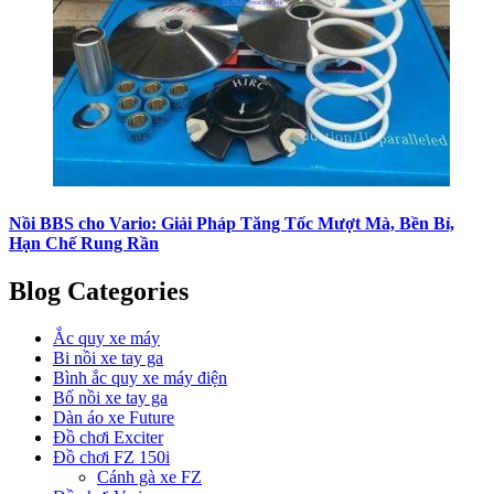
Nồi BBS cho Vario: Giải Pháp Tăng Tốc Mượt Mà, Bền Bỉ,
Hạn Chế Rung Rần
Blog Categories
Ắc quy xe máy
Bi nồi xe tay ga
Bình ắc quy xe máy điện
Bố nồi xe tay ga
Dàn áo xe Future
Đồ chơi Exciter
Đồ chơi FZ 150i
Cánh gà xe FZ