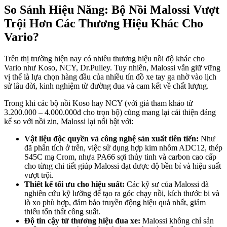
So Sánh Hiệu Năng: Bộ Nồi Malossi Vượt
Trội Hơn Các Thương Hiệu Khác Cho
Vario?
Trên thị trường hiện nay có nhiều thương hiệu nồi độ khác cho
Vario như Koso, NCY, Dr.Pulley. Tuy nhiên, Malossi vẫn giữ vững
vị thế là lựa chọn hàng đầu của nhiều tín đồ xe tay ga nhờ vào lịch
sử lâu đời, kinh nghiệm từ đường đua và cam kết về chất lượng.
Trong khi các bộ nồi Koso hay NCY (với giá tham khảo từ
3.200.000 – 4.000.000đ cho trọn bộ) cũng mang lại cải thiện đáng
kể so với nồi zin, Malossi lại nổi bật với:
Vật liệu độc quyền và công nghệ sản xuất tiên tiến:
Như
đã phân tích ở trên, việc sử dụng hợp kim nhôm ADC12, thép
S45C mạ Crom, nhựa PA66 sợi thủy tinh và carbon cao cấp
cho từng chi tiết giúp Malossi đạt được độ bền bỉ và hiệu suất
vượt trội.
Thiết kế tối ưu cho hiệu suất:
Các kỹ sư của Malossi đã
nghiên cứu kỹ lưỡng để tạo ra góc chạy nồi, kích thước bi và
lò xo phù hợp, đảm bảo truyền động hiệu quả nhất, giảm
thiểu tổn thất công suất.
Độ tin cậy từ thương hiệu đua xe:
Malossi không chỉ sản