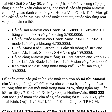
Tại Đồ Chơi Xe Máy 68, chúng tôi tự hào là đơn vị cung cấp phụ
tùng zin nhập khẩu chính hãng, đặc biệt là các sản phẩm Malossi
chất lượng cao dành cho dòng xe Honda Vario/Click Thái. Mức giá
của các bộ phận Malossi có thể khác nhau tùy thuộc vào từng loại
và phiên bản cụ thể:
Bộ nồi sau Malossi cho Honda SH150i/PCX150/Vario 150
(tăng chỉnh lò xo) có giá khoảng 5.700.000đ.
Bộ nồi trước Malossi cho Honda Vario 150/PCX 150/SH
mode 125 có giá khoảng 4.700.000đ.
Bi nồi Malossi bản Carbon Plus đầy đủ thông số size cho
Vario, Ab, Lead, Shmode, SHVN có giá 159.000đ.
Bố ba càng Malossi gia cường 30% sợi carbon cho Vario 125,
Click 125, Air Blade 125, Lead 125, Vision có giá 309.000đ.
Kẹp trượt Malossi bằng nhựa nhập khẩu Nhật Bản có giá
55.000đ.
Để nhận được báo giá chính xác nhất cho trọn bộ
bộ nồi Malossi
cho Vario
phù hợp với đời xe và nhu cầu của bạn, cũng như các
chương trình ưu đãi mới nhất trong năm 2026, đừng ngần ngại liên
hệ trực tiếp với Đồ Chơi Xe Máy 68 qua Hotline/Zalo:
0908 228
248
hoặc ghé thăm các cửa hàng của chúng tôi tại 68/20 Nguyễn
Thái Bình, Quận 1 và 79/51/45 Phú Định, Quận 8, TP.HCM.