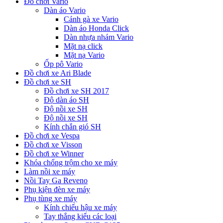
Đồ chơi Vario
Dàn áo Vario
Cánh gà xe Vario
Dàn áo Honda Click
Dàn nhựa nhám Vario
Mặt nạ click
Mặt nạ Vario
Ốp pô Vario
Đồ chơi xe Ari Blade
Đồ chơi xe SH
Đồ chơi xe SH 2017
Độ dàn áo SH
Độ nồi xe SH
Độ nồi xe SH
Kính chắn gió SH
Đồ chơi xe Vespa
Đồ chơi xe Visson
Đồ chơi xe Winner
Khóa chống trộm cho xe máy
Làm nồi xe máy
Nồi Tay Ga Reveno
Phụ kiện đèn xe máy
Phụ tùng xe máy
Kính chiếu hậu xe máy
Tay thắng kiểu các loại