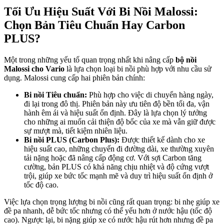
Tối Ưu Hiệu Suất Với Bi Nồi Malossi:
Chọn Bản Tiêu Chuẩn Hay Carbon
PLUS?
Một trong những yếu tố quan trọng nhất khi nâng cấp
bộ nồi
Malossi cho Vario
là lựa chọn loại bi nồi phù hợp với nhu cầu sử
dụng. Malossi cung cấp hai phiên bản chính:
Bi nồi Tiêu chuẩn:
Phù hợp cho việc di chuyển hàng ngày,
đi lại trong đô thị. Phiên bản này ưu tiên độ bền tối đa, vận
hành êm ái và hiệu suất ổn định. Đây là lựa chọn lý tưởng
cho những ai muốn cải thiện độ bốc của xe mà vẫn giữ được
sự mượt mà, tiết kiệm nhiên liệu.
Bi nồi PLUS (Carbon Plus):
Được thiết kế dành cho xe
hiệu suất cao, những chuyến đi đường dài, xe thường xuyên
tải nặng hoặc đã nâng cấp động cơ. Với sợi Carbon tăng
cường, bản PLUS có khả năng chịu nhiệt và độ cứng vượt
trội, giúp xe bức tốc mạnh mẽ và duy trì hiệu suất ổn định ở
tốc độ cao.
Việc lựa chọn trọng lượng bi nồi cũng rất quan trọng: bi nhẹ giúp xe
đề pa nhanh, dễ bức tốc nhưng có thể yếu hơn ở nước hậu (tốc độ
cao). Ngược lại, bi nặng giúp xe có nước hậu rút hơn nhưng đề pa