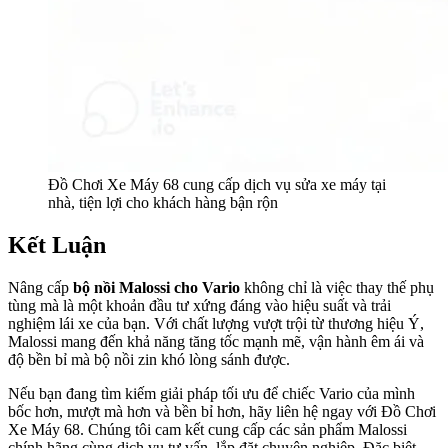
Đồ Chơi Xe Máy 68 cung cấp dịch vụ sửa xe máy tại
nhà, tiện lợi cho khách hàng bận rộn
Kết Luận
Nâng cấp
bộ nồi Malossi cho Vario
không chỉ là việc thay thế phụ
tùng mà là một khoản đầu tư xứng đáng vào hiệu suất và trải
nghiệm lái xe của bạn. Với chất lượng vượt trội từ thương hiệu Ý,
Malossi mang đến khả năng tăng tốc mạnh mẽ, vận hành êm ái và
độ bền bỉ mà bộ nồi zin khó lòng sánh được.
Nếu bạn đang tìm kiếm giải pháp tối ưu để chiếc Vario của mình
bốc hơn, mượt mà hơn và bền bỉ hơn, hãy liên hệ ngay với Đồ Chơi
Xe Máy 68. Chúng tôi cam kết cung cấp các sản phẩm Malossi
chính hãng cùng dịch vụ tư vấn, lắp đặt chuyên nghiệp. Đặc biệt,