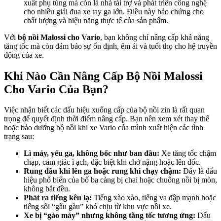
xuất phụ tùng mà còn là nhà tài trợ và phát triển công nghệ
cho nhiều giải đua xe tay ga lớn. Điều này bảo chứng cho
chất lượng và hiệu năng thực tế của sản phẩm.
Với
bộ nồi Malossi cho Vario
, bạn không chỉ nâng cấp khả năng
tăng tốc mà còn đảm bảo sự ổn định, êm ái và tuổi thọ cho hệ truyền
động của xe.
Khi Nào Cần Nâng Cấp Bộ Nồi Malossi
Cho Vario Của Bạn?
Việc nhận biết các dấu hiệu xuống cấp của bộ nồi zin là rất quan
trọng để quyết định thời điểm nâng cấp. Bạn nên xem xét thay thế
hoặc bảo dưỡng bộ nồi khi xe Vario của mình xuất hiện các tình
trạng sau:
Lì máy, yếu ga, không bốc như ban đầu:
Xe tăng tốc chậm
chạp, cảm giác ì ạch, đặc biệt khi chở nặng hoặc lên dốc.
Rung đầu khi lên ga hoặc rung khi chạy chậm:
Đây là dấu
hiệu phổ biến của bố ba càng bị chai hoặc chuông nồi bị mòn,
không bắt đều.
Phát ra tiếng kêu lạ:
Tiếng xào xào, tiếng va đập mạnh hoặc
tiếng sôi “gàu gàu” khó chịu từ khu vực nồi xe.
Xe bị “gào máy” nhưng không tăng tốc tương ứng:
Dấu