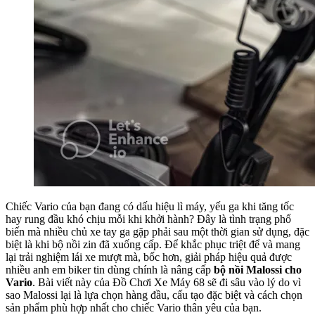
Chiếc Vario của bạn đang có dấu hiệu lì máy, yếu ga khi tăng tốc
hay rung đầu khó chịu mỗi khi khởi hành? Đây là tình trạng phổ
biến mà nhiều chủ xe tay ga gặp phải sau một thời gian sử dụng, đặc
biệt là khi bộ nồi zin đã xuống cấp. Để khắc phục triệt để và mang
lại trải nghiệm lái xe mượt mà, bốc hơn, giải pháp hiệu quả được
nhiều anh em biker tin dùng chính là nâng cấp
bộ nồi Malossi cho
Vario
. Bài viết này của Đồ Chơi Xe Máy 68 sẽ đi sâu vào lý do vì
sao Malossi lại là lựa chọn hàng đầu, cấu tạo đặc biệt và cách chọn
sản phẩm phù hợp nhất cho chiếc Vario thân yêu của bạn.