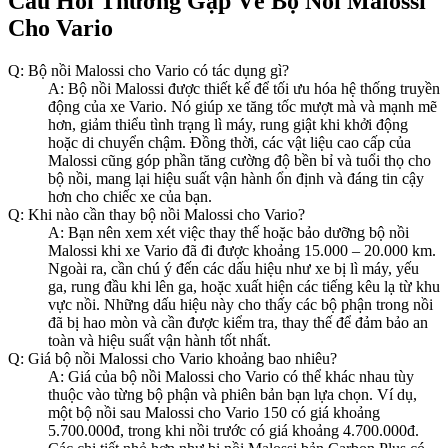
Câu Hỏi Thường Gặp Về Bộ Nồi Malossi
Cho Vario
Q: Bộ nồi Malossi cho Vario có tác dụng gì?
A: Bộ nồi Malossi được thiết kế để tối ưu hóa hệ thống truyền
động của xe Vario. Nó giúp xe tăng tốc mượt mà và mạnh mẽ
hơn, giảm thiểu tình trạng lì máy, rung giật khi khởi động
hoặc di chuyển chậm. Đồng thời, các vật liệu cao cấp của
Malossi cũng góp phần tăng cường độ bền bỉ và tuổi thọ cho
bộ nồi, mang lại hiệu suất vận hành ổn định và đáng tin cậy
hơn cho chiếc xe của bạn.
Q: Khi nào cần thay bộ nồi Malossi cho Vario?
A: Bạn nên xem xét việc thay thế hoặc bảo dưỡng bộ nồi
Malossi khi xe Vario đã đi được khoảng 15.000 – 20.000 km.
Ngoài ra, cần chú ý đến các dấu hiệu như xe bị lì máy, yếu
ga, rung đầu khi lên ga, hoặc xuất hiện các tiếng kêu lạ từ khu
vực nồi. Những dấu hiệu này cho thấy các bộ phận trong nồi
đã bị hao mòn và cần được kiểm tra, thay thế để đảm bảo an
toàn và hiệu suất vận hành tốt nhất.
Q: Giá bộ nồi Malossi cho Vario khoảng bao nhiêu?
A: Giá của bộ nồi Malossi cho Vario có thể khác nhau tùy
thuộc vào từng bộ phận và phiên bản bạn lựa chọn. Ví dụ,
một bộ nồi sau Malossi cho Vario 150 có giá khoảng
5.700.000đ, trong khi nồi trước có giá khoảng 4.700.000đ.