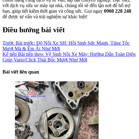
với dịch vụ sửa xe máy tại nhà, chúng tôi sẽ đến tận nơi để hỗ trợ
bạn, giúp tiết kiệm thời gian và công sức. Gọi ngay
0908 228 248
để được tư vấn và trải nghiệm sự khác biệt!
Điều hướng bài viết
Trước
Bài trước:
Độ Nồi Xe SH: Hồi Sinh Sức Mạnh, Tăng Tốc
Mượt Mà & Êm Ái Như Mới
Kế tiếp
Bài tiếp theo:
Vệ Sinh Nồi Xe Máy: Hướng Dẫn Toàn Diện
Giúp Vario/Click Thái Bốc Mượt Như Mới
Bài viết liên quan