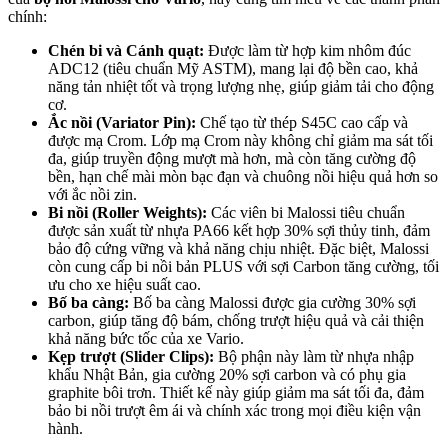
chính:
Chén bi và Cánh quạt:
Được làm từ hợp kim nhôm đúc
ADC12 (tiêu chuẩn Mỹ ASTM), mang lại độ bền cao, khả
năng tản nhiệt tốt và trọng lượng nhẹ, giúp giảm tải cho động
cơ.
Ắc nồi (Variator Pin):
Chế tạo từ thép S45C cao cấp và
được mạ Crom. Lớp mạ Crom này không chỉ giảm ma sát tối
đa, giúp truyền động mượt mà hơn, mà còn tăng cường độ
bền, hạn chế mài mòn bạc đạn và chuông nồi hiệu quả hơn so
với ắc nồi zin.
Bi nồi (Roller Weights):
Các viên bi Malossi tiêu chuẩn
được sản xuất từ nhựa PA66 kết hợp 30% sợi thủy tinh, đảm
bảo độ cứng vững và khả năng chịu nhiệt. Đặc biệt, Malossi
còn cung cấp bi nồi bản PLUS với sợi Carbon tăng cường, tối
ưu cho xe hiệu suất cao.
Bố ba càng:
Bố ba càng Malossi được gia cường 30% sợi
carbon, giúp tăng độ bám, chống trượt hiệu quả và cải thiện
khả năng bức tốc của xe Vario.
Kẹp trượt (Slider Clips):
Bộ phận này làm từ nhựa nhập
khẩu Nhật Bản, gia cường 20% sợi carbon và có phụ gia
graphite bôi trơn. Thiết kế này giúp giảm ma sát tối đa, đảm
bảo bi nồi trượt êm ái và chính xác trong mọi điều kiện vận
hành.