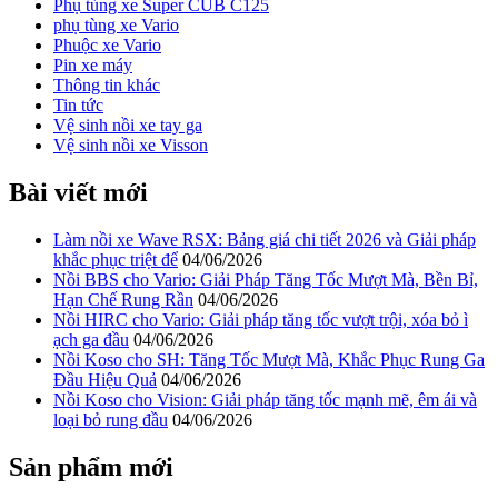
Phụ tùng xe Super CUB C125
phụ tùng xe Vario
Phuộc xe Vario
Pin xe máy
Thông tin khác
Tin tức
Vệ sinh nồi xe tay ga
Vệ sinh nồi xe Visson
Bài viết mới
Làm nồi xe Wave RSX: Bảng giá chi tiết 2026 và Giải pháp
khắc phục triệt để
04/06/2026
Nồi BBS cho Vario: Giải Pháp Tăng Tốc Mượt Mà, Bền Bỉ,
Hạn Chế Rung Rần
04/06/2026
Nồi HIRC cho Vario: Giải pháp tăng tốc vượt trội, xóa bỏ ì
ạch ga đầu
04/06/2026
Nồi Koso cho SH: Tăng Tốc Mượt Mà, Khắc Phục Rung Ga
Đầu Hiệu Quả
04/06/2026
Nồi Koso cho Vision: Giải pháp tăng tốc mạnh mẽ, êm ái và
loại bỏ rung đầu
04/06/2026
Sản phẩm mới