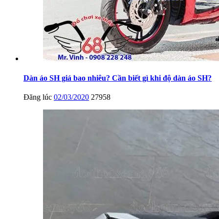
Dàn áo SH giá bao nhiêu? Cần biết gì khi độ dàn áo SH?
Đăng lúc
02/03/2020
27958