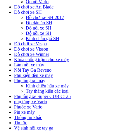
Ốp pô Vario
Đồ chơi xe Ari Blade
Đồ chơi xe SH
Đồ chơi xe SH 2017
Độ dàn áo SH
Độ nồi xe SH
Độ nồi xe SH
Kính chắn gió SH
Đồ chơi xe Vespa
Đồ chơi xe Visson
Đồ chơi xe Winner
Khóa chống trộm cho xe máy
Làm nồi xe máy
Nồi Tay Ga Reveno
Phụ kiện đèn xe máy
Phụ tùng xe máy
Kính chiếu hậu xe máy
Tay thắng kiểu các loại
Phụ tùng xe Super CUB C125
phụ tùng xe Vario
Phuộc xe Vario
Pin xe máy
Thông tin khác
Tin tức
Vệ sinh nồi xe tay ga