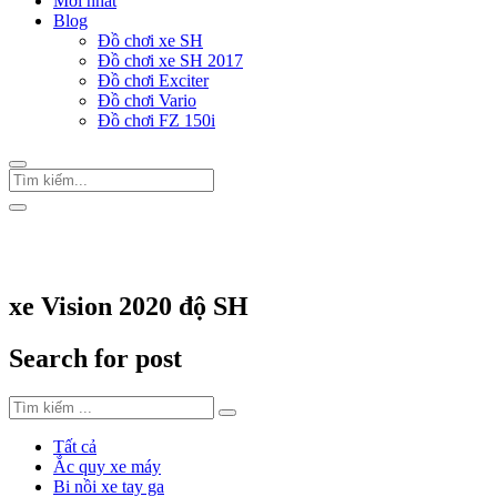
Mới nhất
Blog
Đồ chơi xe SH
Đồ chơi xe SH 2017
Đồ chơi Exciter
Đồ chơi Vario
Đồ chơi FZ 150i
Trang Chủ
/
Thẻ "xe Vision 2020 độ SH"
xe Vision 2020 độ SH
Search for post
Tất cả
Ắc quy xe máy
Bi nồi xe tay ga