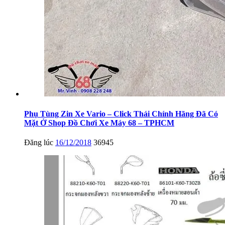
Phụ Tùng Zin Xe Vario – Click Thái Chính Hãng Đã Có
Mặt Ở Shop Đồ Chơi Xe Máy 68 – TPHCM
Đăng lúc
16/12/2018
36945