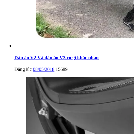
Dàn áo V2 Và dàn áo V3 có gì khác nhau
Đăng lúc
08/05/2018
15689