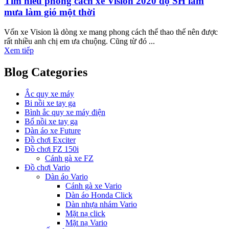
Tìm hiểu phong cách xe Vision 2020 độ SH làm
mưa làm gió một thời
Vốn xe Vision là dòng xe mang phong cách thể thao thế nên được
rất nhiều anh chị em ưa chuộng. Cũng từ đó ...
Xem tiếp
Blog Categories
Ắc quy xe máy
Bi nồi xe tay ga
Bình ắc quy xe máy điện
Bố nồi xe tay ga
Dàn áo xe Future
Đồ chơi Exciter
Đồ chơi FZ 150i
Cánh gà xe FZ
Đồ chơi Vario
Dàn áo Vario
Cánh gà xe Vario
Dàn áo Honda Click
Dàn nhựa nhám Vario
Mặt nạ click
Mặt nạ Vario