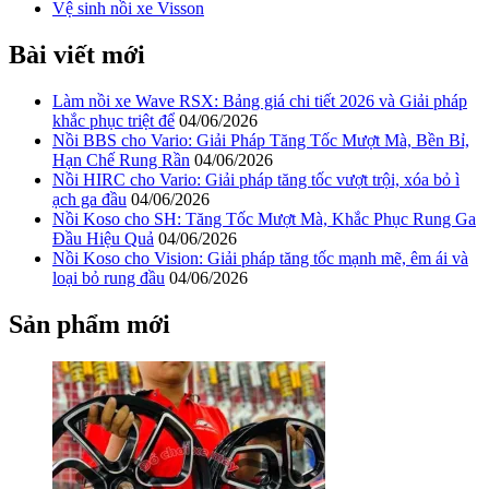
Vệ sinh nồi xe Visson
Bài viết mới
Làm nồi xe Wave RSX: Bảng giá chi tiết 2026 và Giải pháp
khắc phục triệt để
04/06/2026
Nồi BBS cho Vario: Giải Pháp Tăng Tốc Mượt Mà, Bền Bỉ,
Hạn Chế Rung Rần
04/06/2026
Nồi HIRC cho Vario: Giải pháp tăng tốc vượt trội, xóa bỏ ì
ạch ga đầu
04/06/2026
Nồi Koso cho SH: Tăng Tốc Mượt Mà, Khắc Phục Rung Ga
Đầu Hiệu Quả
04/06/2026
Nồi Koso cho Vision: Giải pháp tăng tốc mạnh mẽ, êm ái và
loại bỏ rung đầu
04/06/2026
Sản phẩm mới