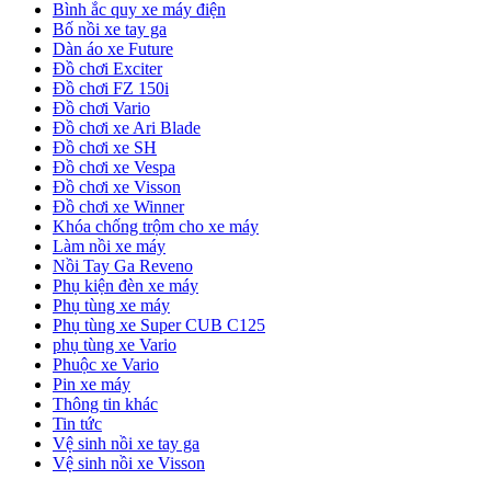
Bình ắc quy xe máy điện
Bố nồi xe tay ga
Dàn áo xe Future
Đồ chơi Exciter
Đồ chơi FZ 150i
Đồ chơi Vario
Đồ chơi xe Ari Blade
Đồ chơi xe SH
Đồ chơi xe Vespa
Đồ chơi xe Visson
Đồ chơi xe Winner
Khóa chống trộm cho xe máy
Làm nồi xe máy
Nồi Tay Ga Reveno
Phụ kiện đèn xe máy
Phụ tùng xe máy
Phụ tùng xe Super CUB C125
phụ tùng xe Vario
Phuộc xe Vario
Pin xe máy
Thông tin khác
Tin tức
Vệ sinh nồi xe tay ga
Vệ sinh nồi xe Visson