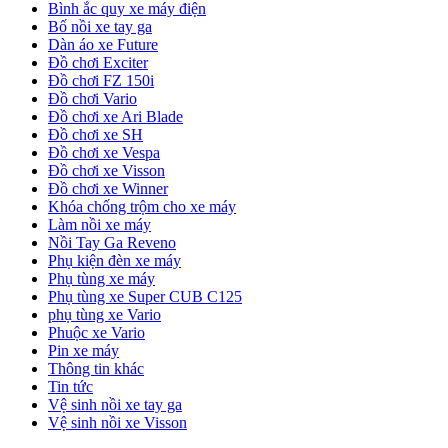
Bình ắc quy xe máy điện
Bố nồi xe tay ga
Dàn áo xe Future
Đồ chơi Exciter
Đồ chơi FZ 150i
Đồ chơi Vario
Đồ chơi xe Ari Blade
Đồ chơi xe SH
Đồ chơi xe Vespa
Đồ chơi xe Visson
Đồ chơi xe Winner
Khóa chống trộm cho xe máy
Làm nồi xe máy
Nồi Tay Ga Reveno
Phụ kiện đèn xe máy
Phụ tùng xe máy
Phụ tùng xe Super CUB C125
phụ tùng xe Vario
Phuộc xe Vario
Pin xe máy
Thông tin khác
Tin tức
Vệ sinh nồi xe tay ga
Vệ sinh nồi xe Visson