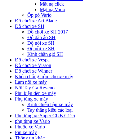
Mặt nạ click
Mặt nạ Vario
Ốp pô Vario
Đồ chơi xe Ari Blade
Đồ chơi xe SH
Đồ chơi xe SH 2017
Độ dàn áo SH
Độ nồi xe SH
Độ nồi xe SH
Kính chắn gió SH
Đồ chơi xe Vespa
Đồ chơi xe Visson
Đồ chơi xe Winner
Khóa chống trộm cho xe máy
Làm nồi xe máy
Nồi Tay Ga Reveno
Phụ kiện đèn xe máy
Phụ tùng xe máy
Kính chiếu hậu xe máy
Tay thắng kiểu các loại
Phụ tùng xe Super CUB C125
phụ tùng xe Vario
Phuộc xe Vario
Pin xe máy
Thông tin khác