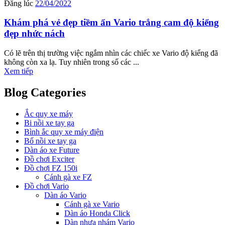
Đăng lúc
22/04/2022
Khám phá vẻ đẹp tiềm ẩn Vario trắng cam độ kiểng
đẹp nhức nách
Có lẽ trên thị trường việc ngắm nhìn các chiếc xe Vario độ kiểng đã
không còn xa lạ. Tuy nhiên trong số các ...
Xem tiếp
Blog Categories
Ắc quy xe máy
Bi nồi xe tay ga
Bình ắc quy xe máy điện
Bố nồi xe tay ga
Dàn áo xe Future
Đồ chơi Exciter
Đồ chơi FZ 150i
Cánh gà xe FZ
Đồ chơi Vario
Dàn áo Vario
Cánh gà xe Vario
Dàn áo Honda Click
Dàn nhựa nhám Vario