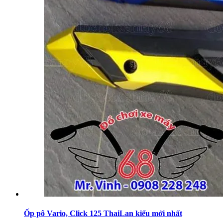
Ốp pô Vario, Click 125 ThaiLan kiểu mới nhất