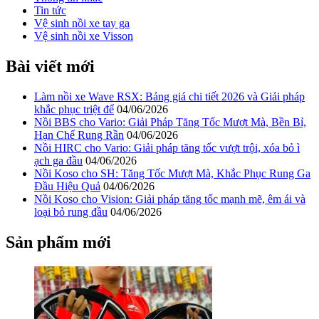
Tin tức
Vệ sinh nồi xe tay ga
Vệ sinh nồi xe Visson
Bài viết mới
Làm nồi xe Wave RSX: Bảng giá chi tiết 2026 và Giải pháp
khắc phục triệt để
04/06/2026
Nồi BBS cho Vario: Giải Pháp Tăng Tốc Mượt Mà, Bền Bỉ,
Hạn Chế Rung Rần
04/06/2026
Nồi HIRC cho Vario: Giải pháp tăng tốc vượt trội, xóa bỏ ì
ạch ga đầu
04/06/2026
Nồi Koso cho SH: Tăng Tốc Mượt Mà, Khắc Phục Rung Ga
Đầu Hiệu Quả
04/06/2026
Nồi Koso cho Vision: Giải pháp tăng tốc mạnh mẽ, êm ái và
loại bỏ rung đầu
04/06/2026
Sản phẩm mới