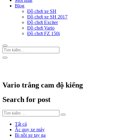
Mới nhất
Blog
Đồ chơi xe SH
Đồ chơi xe SH 2017
Đồ chơi Exciter
Đồ chơi Vario
Đồ chơi FZ 150i
Trang Chủ
/
Thẻ "Vario trắng cam độ kiểng"
Vario trắng cam độ kiểng
Search for post
Tất cả
Ắc quy xe máy
Bi nồi xe tay ga