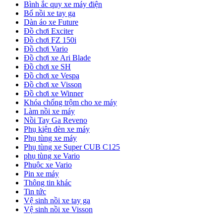
Bình ắc quy xe máy điện
Bố nồi xe tay ga
Dàn áo xe Future
Đồ chơi Exciter
Đồ chơi FZ 150i
Đồ chơi Vario
Đồ chơi xe Ari Blade
Đồ chơi xe SH
Đồ chơi xe Vespa
Đồ chơi xe Visson
Đồ chơi xe Winner
Khóa chống trộm cho xe máy
Làm nồi xe máy
Nồi Tay Ga Reveno
Phụ kiện đèn xe máy
Phụ tùng xe máy
Phụ tùng xe Super CUB C125
phụ tùng xe Vario
Phuộc xe Vario
Pin xe máy
Thông tin khác
Tin tức
Vệ sinh nồi xe tay ga
Vệ sinh nồi xe Visson