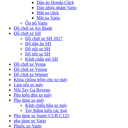
Dàn áo Honda Click
Dàn nhựa nhám Vario
Mặt nạ click
Mặt nạ Vario
Ốp pô Vario
Đồ chơi xe Ari Blade
Đồ chơi xe SH
Đồ chơi xe SH 2017
Độ dàn áo SH
Độ nồi xe SH
Độ nồi xe SH
Kính chắn gió SH
Đồ chơi xe Vespa
Đồ chơi xe Visson
Đồ chơi xe Winner
Khóa chống trộm cho xe máy
Làm nồi xe máy
Nồi Tay Ga Reveno
Phụ kiện đèn xe máy
Phụ tùng xe máy
Kính chiếu hậu xe máy
Tay thắng kiểu các loại
Phụ tùng xe Super CUB C125
phụ tùng xe Vario
Phuộc xe Vario