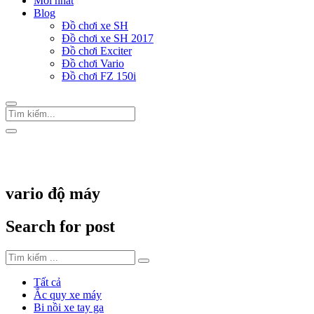
Mới nhất
Blog
Đồ chơi xe SH
Đồ chơi xe SH 2017
Đồ chơi Exciter
Đồ chơi Vario
Đồ chơi FZ 150i
Trang Chủ
/
Thẻ "vario độ máy"
vario độ máy
Search for post
Tất cả
Ắc quy xe máy
Bi nồi xe tay ga