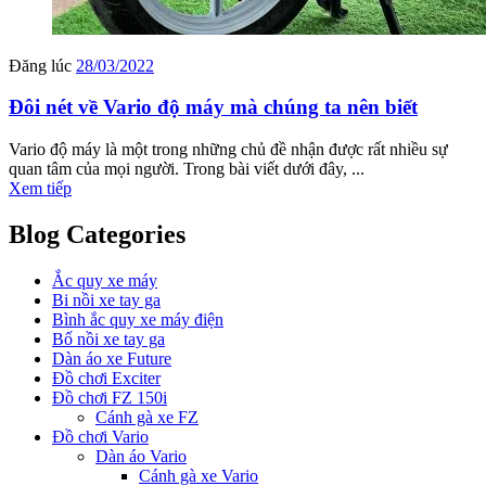
Đăng lúc
28/03/2022
Đôi nét về Vario độ máy mà chúng ta nên biết
Vario độ máy là một trong những chủ đề nhận được rất nhiều sự
quan tâm của mọi người. Trong bài viết dưới đây, ...
Xem tiếp
Blog Categories
Ắc quy xe máy
Bi nồi xe tay ga
Bình ắc quy xe máy điện
Bố nồi xe tay ga
Dàn áo xe Future
Đồ chơi Exciter
Đồ chơi FZ 150i
Cánh gà xe FZ
Đồ chơi Vario
Dàn áo Vario
Cánh gà xe Vario