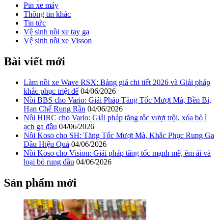
Pin xe máy
Thông tin khác
Tin tức
Vệ sinh nồi xe tay ga
Vệ sinh nồi xe Visson
Bài viết mới
Làm nồi xe Wave RSX: Bảng giá chi tiết 2026 và Giải pháp
khắc phục triệt để
04/06/2026
Nồi BBS cho Vario: Giải Pháp Tăng Tốc Mượt Mà, Bền Bỉ,
Hạn Chế Rung Rần
04/06/2026
Nồi HIRC cho Vario: Giải pháp tăng tốc vượt trội, xóa bỏ ì
ạch ga đầu
04/06/2026
Nồi Koso cho SH: Tăng Tốc Mượt Mà, Khắc Phục Rung Ga
Đầu Hiệu Quả
04/06/2026
Nồi Koso cho Vision: Giải pháp tăng tốc mạnh mẽ, êm ái và
loại bỏ rung đầu
04/06/2026
Sản phẩm mới