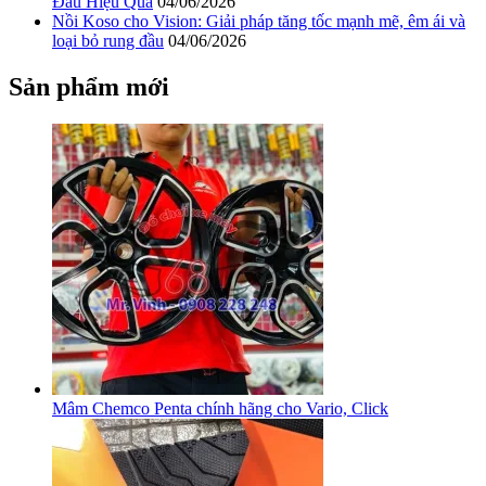
Đầu Hiệu Quả
04/06/2026
Nồi Koso cho Vision: Giải pháp tăng tốc mạnh mẽ, êm ái và
loại bỏ rung đầu
04/06/2026
Sản phẩm mới
Mâm Chemco Penta chính hãng cho Vario, Click