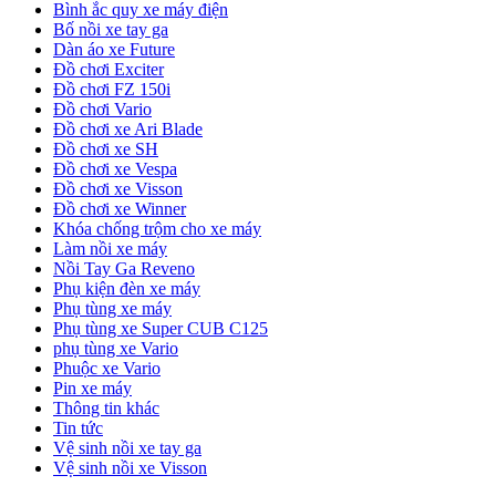
Bình ắc quy xe máy điện
Bố nồi xe tay ga
Dàn áo xe Future
Đồ chơi Exciter
Đồ chơi FZ 150i
Đồ chơi Vario
Đồ chơi xe Ari Blade
Đồ chơi xe SH
Đồ chơi xe Vespa
Đồ chơi xe Visson
Đồ chơi xe Winner
Khóa chống trộm cho xe máy
Làm nồi xe máy
Nồi Tay Ga Reveno
Phụ kiện đèn xe máy
Phụ tùng xe máy
Phụ tùng xe Super CUB C125
phụ tùng xe Vario
Phuộc xe Vario
Pin xe máy
Thông tin khác
Tin tức
Vệ sinh nồi xe tay ga
Vệ sinh nồi xe Visson