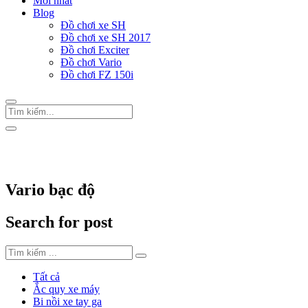
Mới nhất
Blog
Đồ chơi xe SH
Đồ chơi xe SH 2017
Đồ chơi Exciter
Đồ chơi Vario
Đồ chơi FZ 150i
Trang Chủ
/
Thẻ "Vario bạc độ"
Vario bạc độ
Search for post
Tất cả
Ắc quy xe máy
Bi nồi xe tay ga