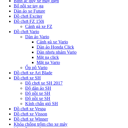
Bình ắc quy xe máy điện
Bố nồi xe tay ga
Dàn áo xe Future
Đồ chơi Exciter
Đồ chơi FZ 150i
Cánh gà xe FZ
Đồ chơi Vario
Dàn áo Vario
Cánh gà xe Vario
Dàn áo Honda Click
Dàn nhựa nhám Vario
Mặt nạ click
Mặt nạ Vario
Ốp pô Vario
Đồ chơi xe Ari Blade
Đồ chơi xe SH
Đồ chơi xe SH 2017
Độ dàn áo SH
Độ nồi xe SH
Độ nồi xe SH
Kính chắn gió SH
Đồ chơi xe Vespa
Đồ chơi xe Visson
Đồ chơi xe Winner
Khóa chống trộm cho xe máy