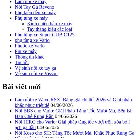
Làm nồi xe máy
Nồi Tay Ga Reveno
Phụ kiện đèn xe máy
Phụ tùng xe máy
Kính chiếu hậu xe máy
Tay thắng kiểu các loại
Phụ tùng xe Super CUB C125
phụ tùng xe Vario
Phuộc xe Vario
Pin xe máy
Thông tin khác
Tin tức
Vệ sinh nồi xe tay ga
Vệ sinh nồi xe Visson
Bài viết mới
Làm nồi xe Wave RSX: Bảng giá chi tiết 2026 và Giải pháp
khắc phục triệt để
04/06/2026
Nồi BBS cho Vario: Giải Pháp Tăng Tốc Mượt Mà, Bền Bỉ,
Hạn Chế Rung Rần
04/06/2026
Nồi HIRC cho Vario: Giải pháp tăng tốc vượt trội, xóa bỏ ì
ạch ga đầu
04/06/2026
Nồi Koso cho SH: Tăng Tốc Mượt Mà, Khắc Phục Rung Ga