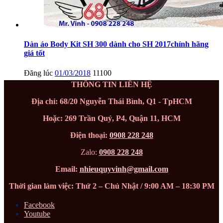
Dàn áo Body Kit SH 300 dành cho SH 2017chính hãng
giá tốt
Đăng lúc
01/03/2018
11100
THÔNG TIN LIÊN HỆ
Địa chỉ: 68/20 Nguyễn Thái Bình, Q1 - TpHCM
Hoặc: 269 Trần Quý, P4, Quận 11, HCM
Điện thoại:
0908 228 248
Zalo:
0908 228 248
Email:
nhieuquyvinh@gmail.com
Thời gian làm việc: Thứ 2 – Chủ Nhật / 9:00 AM – 18:30 PM
Facebook
Youtube