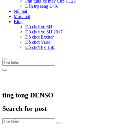
Phụ tùng xe máy Cup C125
Đèn trợ sáng L4X
Nổi bật
Mới nhất
Blog
Đồ chơi xe SH
Đồ chơi xe SH 2017
Đồ chơi Exciter
Đồ chơi Vario
Đồ chơi FZ 150i
Trang Chủ
/
Thẻ "ting tong DENSO"
ting tong DENSO
Search for post