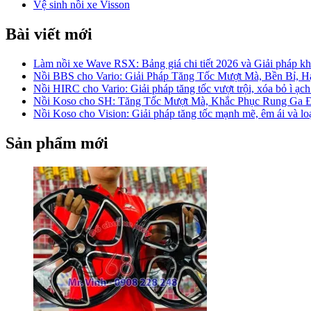
Vệ sinh nồi xe Visson
Bài viết mới
Làm nồi xe Wave RSX: Bảng giá chi tiết 2026 và Giải pháp khắ
Nồi BBS cho Vario: Giải Pháp Tăng Tốc Mượt Mà, Bền Bỉ, 
Nồi HIRC cho Vario: Giải pháp tăng tốc vượt trội, xóa bỏ ì ạch
Nồi Koso cho SH: Tăng Tốc Mượt Mà, Khắc Phục Rung Ga 
Nồi Koso cho Vision: Giải pháp tăng tốc mạnh mẽ, êm ái và lo
Sản phẩm mới