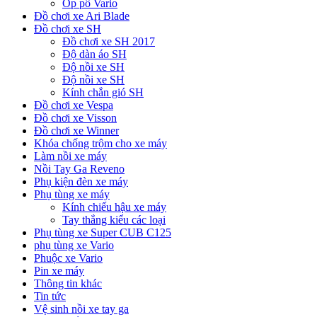
Ốp pô Vario
Đồ chơi xe Ari Blade
Đồ chơi xe SH
Đồ chơi xe SH 2017
Độ dàn áo SH
Độ nồi xe SH
Độ nồi xe SH
Kính chắn gió SH
Đồ chơi xe Vespa
Đồ chơi xe Visson
Đồ chơi xe Winner
Khóa chống trộm cho xe máy
Làm nồi xe máy
Nồi Tay Ga Reveno
Phụ kiện đèn xe máy
Phụ tùng xe máy
Kính chiếu hậu xe máy
Tay thắng kiểu các loại
Phụ tùng xe Super CUB C125
phụ tùng xe Vario
Phuộc xe Vario
Pin xe máy
Thông tin khác
Tin tức
Vệ sinh nồi xe tay ga