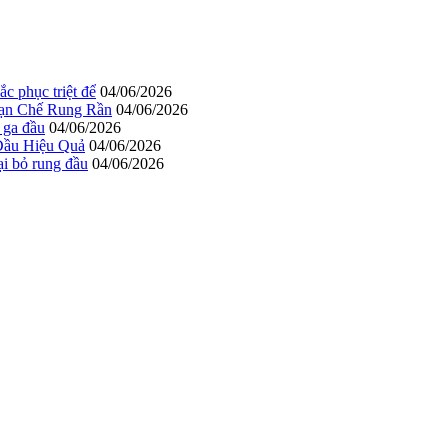
c phục triệt để
04/06/2026
Hạn Chế Rung Rần
04/06/2026
 ga đầu
04/06/2026
Đầu Hiệu Quả
04/06/2026
ại bỏ rung đầu
04/06/2026