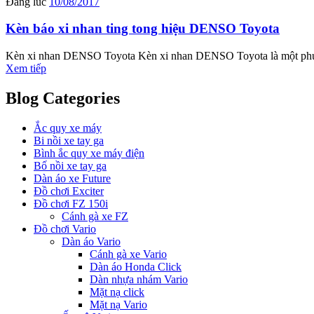
Đăng lúc
10/08/2017
Kèn báo xi nhan ting tong hiệu DENSO Toyota
Kèn xi nhan DENSO Toyota Kèn xi nhan DENSO Toyota là một phụ kiện
Xem tiếp
Blog Categories
Ắc quy xe máy
Bi nồi xe tay ga
Bình ắc quy xe máy điện
Bố nồi xe tay ga
Dàn áo xe Future
Đồ chơi Exciter
Đồ chơi FZ 150i
Cánh gà xe FZ
Đồ chơi Vario
Dàn áo Vario
Cánh gà xe Vario
Dàn áo Honda Click
Dàn nhựa nhám Vario
Mặt nạ click
Mặt nạ Vario