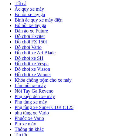
Tất cả
Ắc quy xe máy
Bi nồi xe tay ga
Bình ắc quy xe máy điện
Bố nồi xe tay ga
Dàn áo xe Future
Đồ chơi Exciter
Đồ chơi FZ 150i
Đồ chơi Vario
Đồ chơi xe Ari Blade
Đồ chơi xe SH
Đồ chơi xe Vespa
Đồ chơi xe Visson
Đồ chơi xe Winner
Khóa chống trộm cho xe máy
Làm nồi xe máy
Nồi Tay Ga Reveno
Phụ kiện đèn xe máy
Phụ tùng xe máy
Phụ tùng xe Super CUB C125
phụ tùng xe Vario
Phuộc xe Vario
Pin xe máy
Thông tin khác
Tin tức