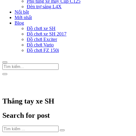
Phụ tùng xe máy Cup C125
Đèn trợ sáng L4X
Nổi bật
Mới nhất
Blog
Đồ chơi xe SH
Đồ chơi xe SH 2017
Đồ chơi Exciter
Đồ chơi Vario
Đồ chơi FZ 150i
Trang Chủ
/
Thẻ "Thắng tay xe SH"
Thắng tay xe SH
Search for post