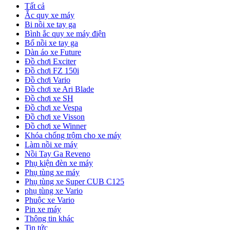
Tất cả
Ắc quy xe máy
Bi nồi xe tay ga
Bình ắc quy xe máy điện
Bố nồi xe tay ga
Dàn áo xe Future
Đồ chơi Exciter
Đồ chơi FZ 150i
Đồ chơi Vario
Đồ chơi xe Ari Blade
Đồ chơi xe SH
Đồ chơi xe Vespa
Đồ chơi xe Visson
Đồ chơi xe Winner
Khóa chống trộm cho xe máy
Làm nồi xe máy
Nồi Tay Ga Reveno
Phụ kiện đèn xe máy
Phụ tùng xe máy
Phụ tùng xe Super CUB C125
phụ tùng xe Vario
Phuộc xe Vario
Pin xe máy
Thông tin khác
Tin tức