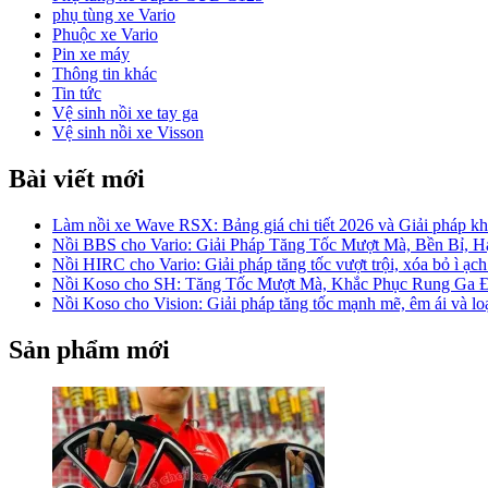
phụ tùng xe Vario
Phuộc xe Vario
Pin xe máy
Thông tin khác
Tin tức
Vệ sinh nồi xe tay ga
Vệ sinh nồi xe Visson
Bài viết mới
Làm nồi xe Wave RSX: Bảng giá chi tiết 2026 và Giải pháp khắ
Nồi BBS cho Vario: Giải Pháp Tăng Tốc Mượt Mà, Bền Bỉ, 
Nồi HIRC cho Vario: Giải pháp tăng tốc vượt trội, xóa bỏ ì ạch
Nồi Koso cho SH: Tăng Tốc Mượt Mà, Khắc Phục Rung Ga 
Nồi Koso cho Vision: Giải pháp tăng tốc mạnh mẽ, êm ái và lo
Sản phẩm mới