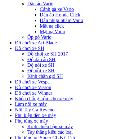
Dàn áo Vario
Cánh gà xe Vario
Dàn áo Honda Click
Dàn nhựa nhám Vario
Mặt nạ click
Mặt nạ Vario
Ốp pô Vario
Đồ chơi xe Ari Blade
Đồ chơi xe SH
Đồ chơi xe SH 2017
Độ dàn áo SH
Độ nồi xe SH
Độ nồi xe SH
Kính chắn gió SH
Đồ chơi xe Vespa
Đồ chơi xe Visson
Đồ chơi xe Winner
Khóa chống trộm cho xe máy
Làm nồi xe máy
Nồi Tay Ga Reveno
Phụ kiện đèn xe máy
Phụ tùng xe máy
Kính chiếu hậu xe máy
Tay thắng kiểu các loại
Phụ tùng xe Super CUB C125