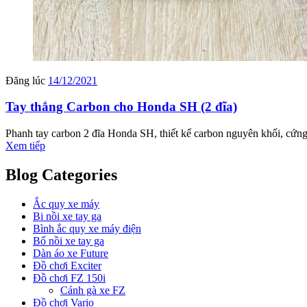
Đăng lúc
14/12/2021
Tay thắng Carbon cho Honda SH (2 đĩa)
Phanh tay carbon 2 đĩa Honda SH, thiết kế carbon nguyên khối, cứng 
Xem tiếp
Blog Categories
Ắc quy xe máy
Bi nồi xe tay ga
Bình ắc quy xe máy điện
Bố nồi xe tay ga
Dàn áo xe Future
Đồ chơi Exciter
Đồ chơi FZ 150i
Cánh gà xe FZ
Đồ chơi Vario