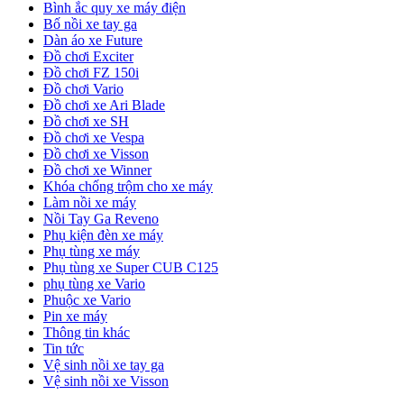
Bình ắc quy xe máy điện
Bố nồi xe tay ga
Dàn áo xe Future
Đồ chơi Exciter
Đồ chơi FZ 150i
Đồ chơi Vario
Đồ chơi xe Ari Blade
Đồ chơi xe SH
Đồ chơi xe Vespa
Đồ chơi xe Visson
Đồ chơi xe Winner
Khóa chống trộm cho xe máy
Làm nồi xe máy
Nồi Tay Ga Reveno
Phụ kiện đèn xe máy
Phụ tùng xe máy
Phụ tùng xe Super CUB C125
phụ tùng xe Vario
Phuộc xe Vario
Pin xe máy
Thông tin khác
Tin tức
Vệ sinh nồi xe tay ga
Vệ sinh nồi xe Visson