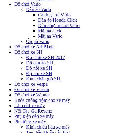
Đồ chơi Vario
Dàn áo Vario
Cánh gà xe Vario
Dàn áo Honda Click
Dàn nhựa nhám Vario
Mặt nạ click
Mặt nạ Vario
Ốp pô Vario
Đồ chơi xe Ari Blade
Đồ chơi xe SH
Đồ chơi xe SH 2017
Độ dàn áo SH
Độ nồi xe SH
Độ nồi xe SH
Kính chắn gió SH
Đồ chơi xe Vespa
Đồ chơi xe Visson
Đồ chơi xe Winner
Khóa chống trộm cho xe máy
Làm nồi xe máy
Nồi Tay Ga Reveno
Phụ kiện đèn xe máy
Phụ tùng xe máy
Kính chiếu hậu xe máy
Tay thắng kiểu các loại