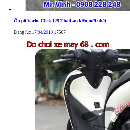
Ốp pô Vario, Click 125 ThaiLan kiểu mới nhất
Đăng lúc
17/04/2018
17507