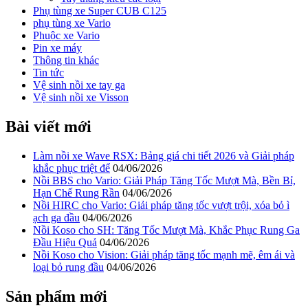
Phụ tùng xe Super CUB C125
phụ tùng xe Vario
Phuộc xe Vario
Pin xe máy
Thông tin khác
Tin tức
Vệ sinh nồi xe tay ga
Vệ sinh nồi xe Visson
Bài viết mới
Làm nồi xe Wave RSX: Bảng giá chi tiết 2026 và Giải pháp
khắc phục triệt để
04/06/2026
Nồi BBS cho Vario: Giải Pháp Tăng Tốc Mượt Mà, Bền Bỉ,
Hạn Chế Rung Rần
04/06/2026
Nồi HIRC cho Vario: Giải pháp tăng tốc vượt trội, xóa bỏ ì
ạch ga đầu
04/06/2026
Nồi Koso cho SH: Tăng Tốc Mượt Mà, Khắc Phục Rung Ga
Đầu Hiệu Quả
04/06/2026
Nồi Koso cho Vision: Giải pháp tăng tốc mạnh mẽ, êm ái và
loại bỏ rung đầu
04/06/2026
Sản phẩm mới