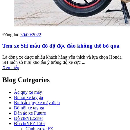
Đăng lúc
30/09/2022
Tem xe SH màu đỏ độ độc đáo không thể bỏ qua
Là dòng xe được nhiều khách hàng yêu thích và lựa chọn Honda
SH luôn sở hữu kho tàn ý tưởng độ xe cực ...
Xem tiếp
Blog Categories
Ắc quy xe máy
Bi nồi xe tay ga
Bình ắc quy xe máy điện
Bố nồi xe tay ga
Dàn áo xe Future
Đồ chơi Exciter
Đồ chơi FZ 150i
Cánh gà xe FZ