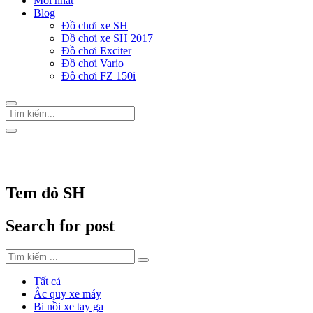
Mới nhất
Blog
Đồ chơi xe SH
Đồ chơi xe SH 2017
Đồ chơi Exciter
Đồ chơi Vario
Đồ chơi FZ 150i
Trang Chủ
/
Thẻ "Tem đỏ SH"
Tem đỏ SH
Search for post
Tất cả
Ắc quy xe máy
Bi nồi xe tay ga