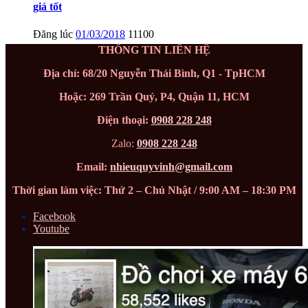
giá tốt
Đăng lúc
01/03/2018
11100
THÔNG TIN LIÊN HỆ
Địa chỉ: 68/20 Nguyễn Thái Bình, Q1 - TpHCM
Hoặc: 269 Trần Quý, P4, Quận 11, HCM
Điện thoại:
0908 228 248
Zalo:
0908 228 248
Email:
nhieuquyvinh@gmail.com
Thời gian làm việc: Thứ 2 – Chủ Nhật / 9:00 AM – 18:30 PM
Facebook
Youtube