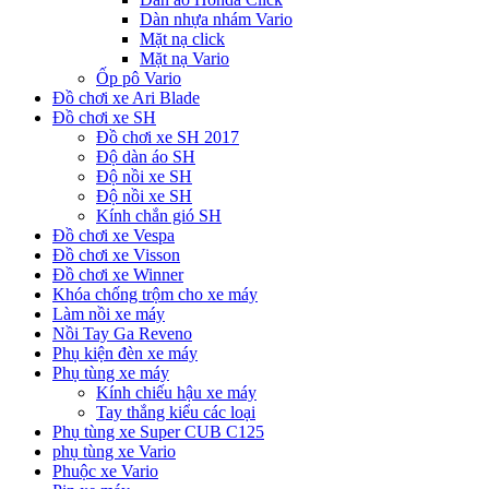
Dàn nhựa nhám Vario
Mặt nạ click
Mặt nạ Vario
Ốp pô Vario
Đồ chơi xe Ari Blade
Đồ chơi xe SH
Đồ chơi xe SH 2017
Độ dàn áo SH
Độ nồi xe SH
Độ nồi xe SH
Kính chắn gió SH
Đồ chơi xe Vespa
Đồ chơi xe Visson
Đồ chơi xe Winner
Khóa chống trộm cho xe máy
Làm nồi xe máy
Nồi Tay Ga Reveno
Phụ kiện đèn xe máy
Phụ tùng xe máy
Kính chiếu hậu xe máy
Tay thắng kiểu các loại
Phụ tùng xe Super CUB C125
phụ tùng xe Vario
Phuộc xe Vario