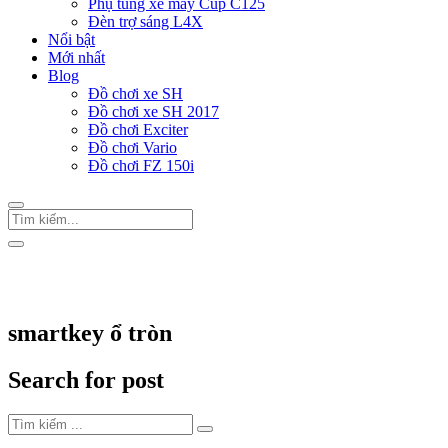
Phụ tùng xe máy Cup C125
Đèn trợ sáng L4X
Nổi bật
Mới nhất
Blog
Đồ chơi xe SH
Đồ chơi xe SH 2017
Đồ chơi Exciter
Đồ chơi Vario
Đồ chơi FZ 150i
Trang Chủ
/
Thẻ "smartkey ổ tròn"
smartkey ổ tròn
Search for post