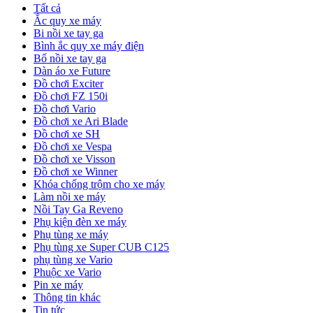
Tất cả
Ắc quy xe máy
Bi nồi xe tay ga
Bình ắc quy xe máy điện
Bố nồi xe tay ga
Dàn áo xe Future
Đồ chơi Exciter
Đồ chơi FZ 150i
Đồ chơi Vario
Đồ chơi xe Ari Blade
Đồ chơi xe SH
Đồ chơi xe Vespa
Đồ chơi xe Visson
Đồ chơi xe Winner
Khóa chống trộm cho xe máy
Làm nồi xe máy
Nồi Tay Ga Reveno
Phụ kiện đèn xe máy
Phụ tùng xe máy
Phụ tùng xe Super CUB C125
phụ tùng xe Vario
Phuộc xe Vario
Pin xe máy
Thông tin khác
Tin tức