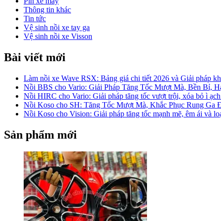
Pin xe máy
Thông tin khác
Tin tức
Vệ sinh nồi xe tay ga
Vệ sinh nồi xe Visson
Bài viết mới
Làm nồi xe Wave RSX: Bảng giá chi tiết 2026 và Giải pháp khắ
Nồi BBS cho Vario: Giải Pháp Tăng Tốc Mượt Mà, Bền Bỉ, 
Nồi HIRC cho Vario: Giải pháp tăng tốc vượt trội, xóa bỏ ì ạch
Nồi Koso cho SH: Tăng Tốc Mượt Mà, Khắc Phục Rung Ga 
Nồi Koso cho Vision: Giải pháp tăng tốc mạnh mẽ, êm ái và lo
Sản phẩm mới