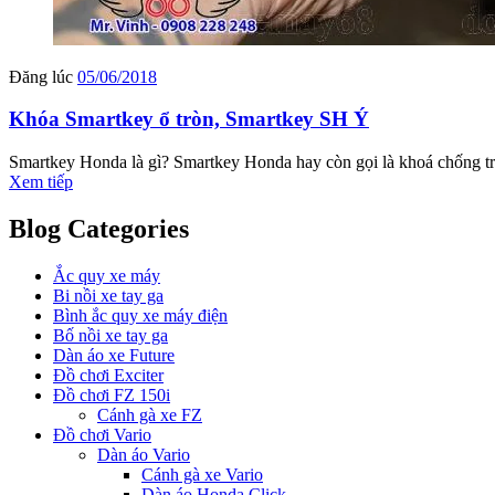
Đăng lúc
05/06/2018
Khóa Smartkey ổ tròn, Smartkey SH Ý
Smartkey Honda là gì? Smartkey Honda hay còn gọi là khoá chống trộ
Xem tiếp
Blog Categories
Ắc quy xe máy
Bi nồi xe tay ga
Bình ắc quy xe máy điện
Bố nồi xe tay ga
Dàn áo xe Future
Đồ chơi Exciter
Đồ chơi FZ 150i
Cánh gà xe FZ
Đồ chơi Vario
Dàn áo Vario
Cánh gà xe Vario
Dàn áo Honda Click