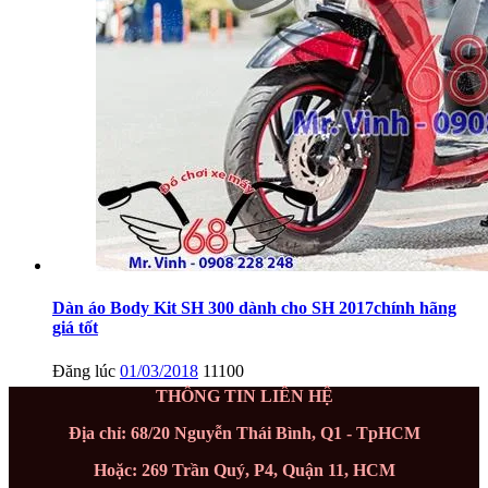
Dàn áo Body Kit SH 300 dành cho SH 2017chính hãng
giá tốt
Đăng lúc
01/03/2018
11100
THÔNG TIN LIÊN HỆ
Địa chỉ: 68/20 Nguyễn Thái Bình, Q1 - TpHCM
Hoặc: 269 Trần Quý, P4, Quận 11, HCM