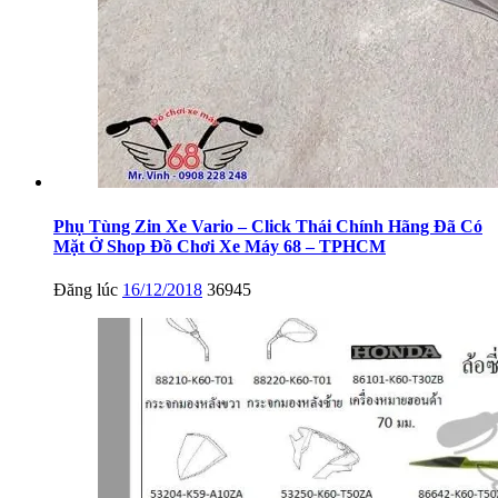
Phụ Tùng Zin Xe Vario – Click Thái Chính Hãng Đã Có
Mặt Ở Shop Đồ Chơi Xe Máy 68 – TPHCM
Đăng lúc
16/12/2018
36945