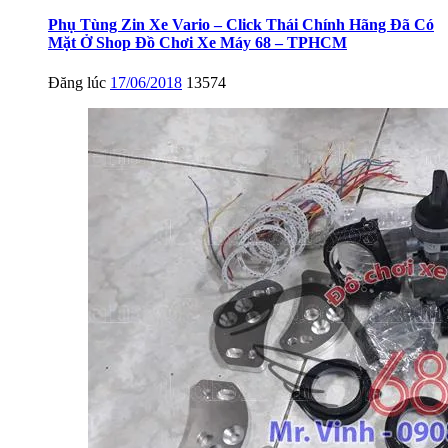
Phụ Tùng Zin Xe Vario – Click Thái Chính Hãng Đã Có
Mặt Ở Shop Đồ Chơi Xe Máy 68 – TPHCM
Đăng lúc
17/06/2018
13574