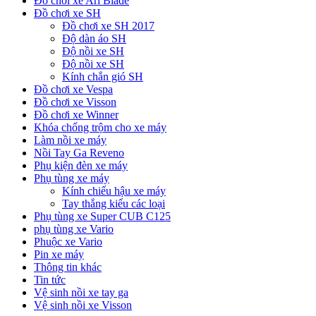
Đồ chơi xe Ari Blade
Đồ chơi xe SH
Đồ chơi xe SH 2017
Độ dàn áo SH
Độ nồi xe SH
Độ nồi xe SH
Kính chắn gió SH
Đồ chơi xe Vespa
Đồ chơi xe Visson
Đồ chơi xe Winner
Khóa chống trộm cho xe máy
Làm nồi xe máy
Nồi Tay Ga Reveno
Phụ kiện đèn xe máy
Phụ tùng xe máy
Kính chiếu hậu xe máy
Tay thắng kiểu các loại
Phụ tùng xe Super CUB C125
phụ tùng xe Vario
Phuộc xe Vario
Pin xe máy
Thông tin khác
Tin tức
Vệ sinh nồi xe tay ga
Vệ sinh nồi xe Visson