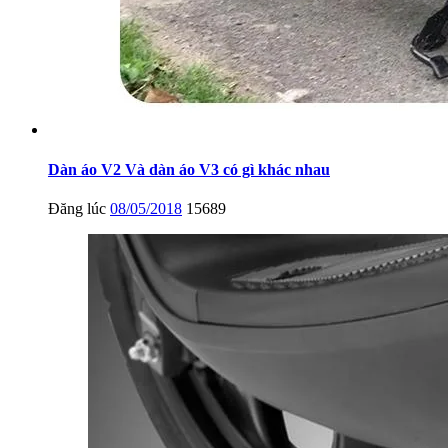
Dàn áo V2 Và dàn áo V3 có gì khác nhau
Đăng lúc
08/05/2018
15689