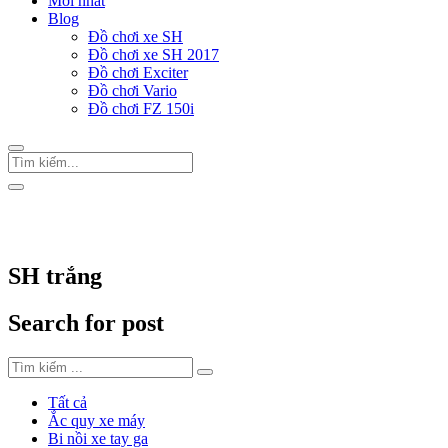
Mới nhất
Blog
Đồ chơi xe SH
Đồ chơi xe SH 2017
Đồ chơi Exciter
Đồ chơi Vario
Đồ chơi FZ 150i
Trang Chủ
/
Thẻ "SH trắng"
SH trắng
Search for post
Tất cả
Ắc quy xe máy
Bi nồi xe tay ga