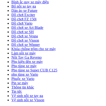
Bình ắc quy xe máy điện
Bố nồi xe tay ga
Dàn áo xe Future
Đồ chơi Exciter
Đồ chơi FZ 150i
Đồ chơi Vario
Đồ chơi xe Ari Blade
Đồ chơi xe SH
Đồ chơi xe Vespa
Đồ chơi xe Visson
Đồ chơi xe Winner
Khóa chống trộm cho xe máy
Làm nồi xe máy
Nồi Tay Ga Reveno
Phụ kiện đèn xe máy
Phụ tùng xe máy
Phụ tùng xe Super CUB C125
phụ tùng xe Vario
Phuộc xe Vario
Pin xe máy
Thông tin khác
Tin tức
Vệ sinh nồi xe tay ga
Vệ sinh nồi xe Visson