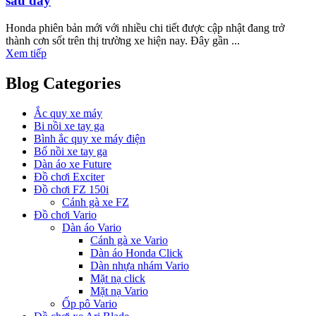
sau đây
Honda phiên bản mới với nhiều chi tiết được cập nhật đang trở
thành cơn sốt trên thị trường xe hiện nay. Đây gần ...
Xem tiếp
Blog Categories
Ắc quy xe máy
Bi nồi xe tay ga
Bình ắc quy xe máy điện
Bố nồi xe tay ga
Dàn áo xe Future
Đồ chơi Exciter
Đồ chơi FZ 150i
Cánh gà xe FZ
Đồ chơi Vario
Dàn áo Vario
Cánh gà xe Vario
Dàn áo Honda Click
Dàn nhựa nhám Vario
Mặt nạ click
Mặt nạ Vario
Ốp pô Vario