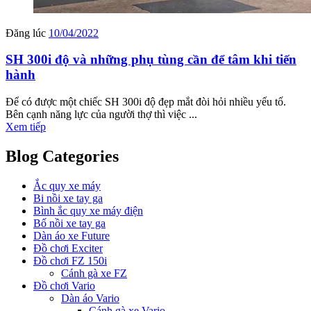
Đăng lúc
10/04/2022
SH 300i độ và những phụ tùng cần để tâm khi tiến
hành
Để có được một chiếc SH 300i độ đẹp mắt đòi hỏi nhiều yếu tố.
Bên cạnh năng lực của người thợ thì việc ...
Xem tiếp
Blog Categories
Ắc quy xe máy
Bi nồi xe tay ga
Bình ắc quy xe máy điện
Bố nồi xe tay ga
Dàn áo xe Future
Đồ chơi Exciter
Đồ chơi FZ 150i
Cánh gà xe FZ
Đồ chơi Vario
Dàn áo Vario
Cánh gà xe Vario