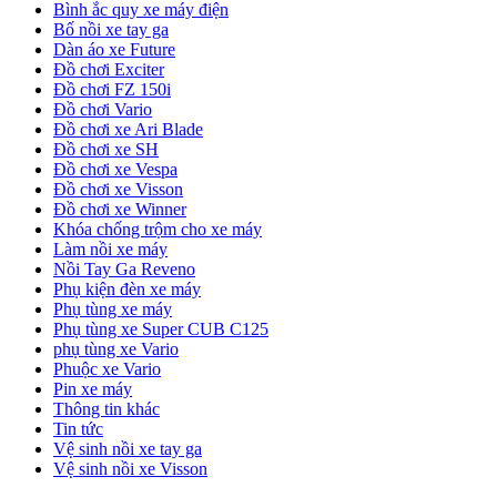
Bình ắc quy xe máy điện
Bố nồi xe tay ga
Dàn áo xe Future
Đồ chơi Exciter
Đồ chơi FZ 150i
Đồ chơi Vario
Đồ chơi xe Ari Blade
Đồ chơi xe SH
Đồ chơi xe Vespa
Đồ chơi xe Visson
Đồ chơi xe Winner
Khóa chống trộm cho xe máy
Làm nồi xe máy
Nồi Tay Ga Reveno
Phụ kiện đèn xe máy
Phụ tùng xe máy
Phụ tùng xe Super CUB C125
phụ tùng xe Vario
Phuộc xe Vario
Pin xe máy
Thông tin khác
Tin tức
Vệ sinh nồi xe tay ga
Vệ sinh nồi xe Visson