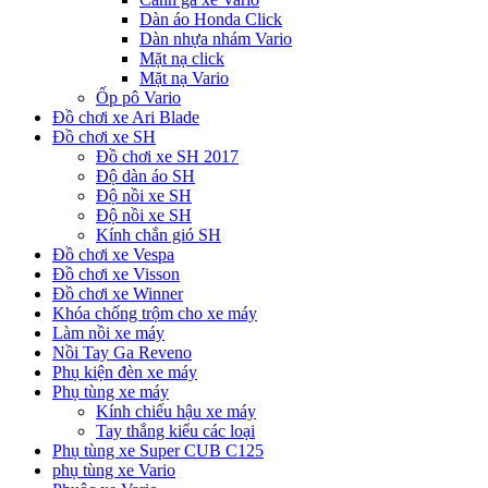
Dàn áo Honda Click
Dàn nhựa nhám Vario
Mặt nạ click
Mặt nạ Vario
Ốp pô Vario
Đồ chơi xe Ari Blade
Đồ chơi xe SH
Đồ chơi xe SH 2017
Độ dàn áo SH
Độ nồi xe SH
Độ nồi xe SH
Kính chắn gió SH
Đồ chơi xe Vespa
Đồ chơi xe Visson
Đồ chơi xe Winner
Khóa chống trộm cho xe máy
Làm nồi xe máy
Nồi Tay Ga Reveno
Phụ kiện đèn xe máy
Phụ tùng xe máy
Kính chiếu hậu xe máy
Tay thắng kiểu các loại
Phụ tùng xe Super CUB C125
phụ tùng xe Vario