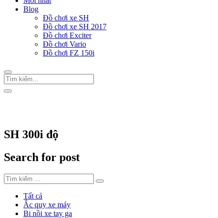
Mới nhất
Blog
Đồ chơi xe SH
Đồ chơi xe SH 2017
Đồ chơi Exciter
Đồ chơi Vario
Đồ chơi FZ 150i
Trang Chủ
/
Thẻ "SH 300i độ"
SH 300i độ
Search for post
Tất cả
Ắc quy xe máy
Bi nồi xe tay ga