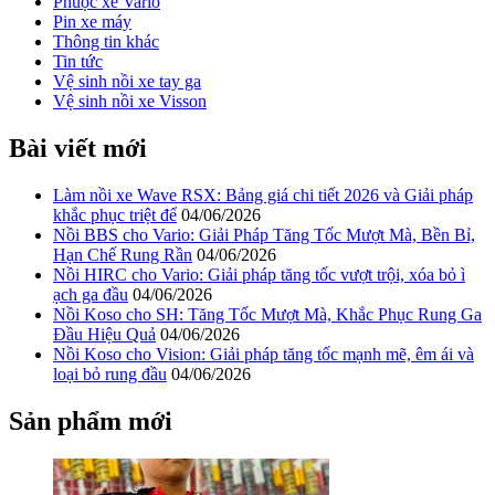
Phuộc xe Vario
Pin xe máy
Thông tin khác
Tin tức
Vệ sinh nồi xe tay ga
Vệ sinh nồi xe Visson
Bài viết mới
Làm nồi xe Wave RSX: Bảng giá chi tiết 2026 và Giải pháp
khắc phục triệt để
04/06/2026
Nồi BBS cho Vario: Giải Pháp Tăng Tốc Mượt Mà, Bền Bỉ,
Hạn Chế Rung Rần
04/06/2026
Nồi HIRC cho Vario: Giải pháp tăng tốc vượt trội, xóa bỏ ì
ạch ga đầu
04/06/2026
Nồi Koso cho SH: Tăng Tốc Mượt Mà, Khắc Phục Rung Ga
Đầu Hiệu Quả
04/06/2026
Nồi Koso cho Vision: Giải pháp tăng tốc mạnh mẽ, êm ái và
loại bỏ rung đầu
04/06/2026
Sản phẩm mới