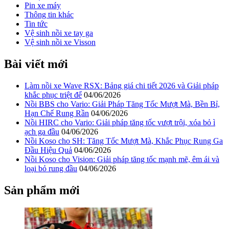
Pin xe máy
Thông tin khác
Tin tức
Vệ sinh nồi xe tay ga
Vệ sinh nồi xe Visson
Bài viết mới
Làm nồi xe Wave RSX: Bảng giá chi tiết 2026 và Giải pháp
khắc phục triệt để
04/06/2026
Nồi BBS cho Vario: Giải Pháp Tăng Tốc Mượt Mà, Bền Bỉ,
Hạn Chế Rung Rần
04/06/2026
Nồi HIRC cho Vario: Giải pháp tăng tốc vượt trội, xóa bỏ ì
ạch ga đầu
04/06/2026
Nồi Koso cho SH: Tăng Tốc Mượt Mà, Khắc Phục Rung Ga
Đầu Hiệu Quả
04/06/2026
Nồi Koso cho Vision: Giải pháp tăng tốc mạnh mẽ, êm ái và
loại bỏ rung đầu
04/06/2026
Sản phẩm mới