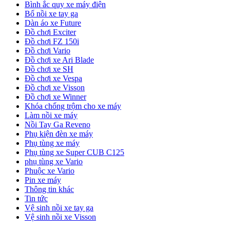
Bình ắc quy xe máy điện
Bố nồi xe tay ga
Dàn áo xe Future
Đồ chơi Exciter
Đồ chơi FZ 150i
Đồ chơi Vario
Đồ chơi xe Ari Blade
Đồ chơi xe SH
Đồ chơi xe Vespa
Đồ chơi xe Visson
Đồ chơi xe Winner
Khóa chống trộm cho xe máy
Làm nồi xe máy
Nồi Tay Ga Reveno
Phụ kiện đèn xe máy
Phụ tùng xe máy
Phụ tùng xe Super CUB C125
phụ tùng xe Vario
Phuộc xe Vario
Pin xe máy
Thông tin khác
Tin tức
Vệ sinh nồi xe tay ga
Vệ sinh nồi xe Visson