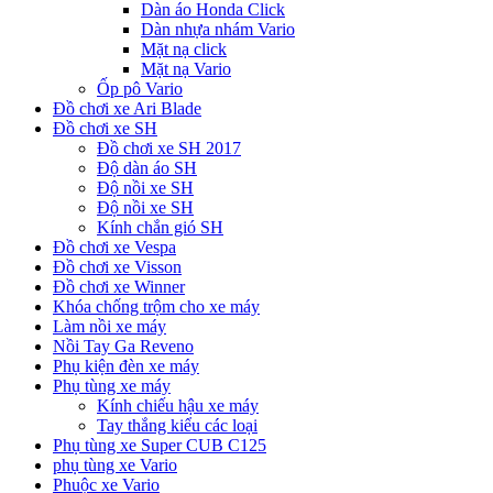
Dàn áo Honda Click
Dàn nhựa nhám Vario
Mặt nạ click
Mặt nạ Vario
Ốp pô Vario
Đồ chơi xe Ari Blade
Đồ chơi xe SH
Đồ chơi xe SH 2017
Độ dàn áo SH
Độ nồi xe SH
Độ nồi xe SH
Kính chắn gió SH
Đồ chơi xe Vespa
Đồ chơi xe Visson
Đồ chơi xe Winner
Khóa chống trộm cho xe máy
Làm nồi xe máy
Nồi Tay Ga Reveno
Phụ kiện đèn xe máy
Phụ tùng xe máy
Kính chiếu hậu xe máy
Tay thắng kiểu các loại
Phụ tùng xe Super CUB C125
phụ tùng xe Vario
Phuộc xe Vario