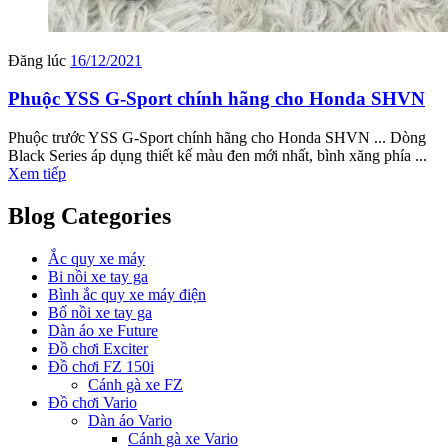
Đăng lúc
16/12/2021
Phuộc YSS G-Sport chính hãng cho Honda SHVN
Phuộc trước YSS G-Sport chính hãng cho Honda SHVN ... Dòng
Black Series áp dụng thiết kế màu đen mới nhất, bình xăng phía ...
Xem tiếp
Blog Categories
Ắc quy xe máy
Bi nồi xe tay ga
Bình ắc quy xe máy điện
Bố nồi xe tay ga
Dàn áo xe Future
Đồ chơi Exciter
Đồ chơi FZ 150i
Cánh gà xe FZ
Đồ chơi Vario
Dàn áo Vario
Cánh gà xe Vario