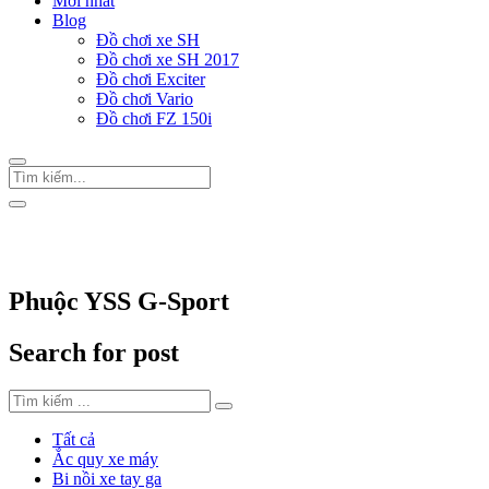
Mới nhất
Blog
Đồ chơi xe SH
Đồ chơi xe SH 2017
Đồ chơi Exciter
Đồ chơi Vario
Đồ chơi FZ 150i
Trang Chủ
/
Thẻ "Phuộc YSS G-Sport"
Phuộc YSS G-Sport
Search for post
Tất cả
Ắc quy xe máy
Bi nồi xe tay ga