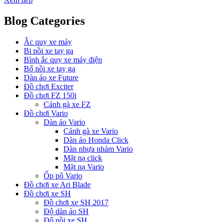
Blog Categories
Ắc quy xe máy
Bi nồi xe tay ga
Bình ắc quy xe máy điện
Bố nồi xe tay ga
Dàn áo xe Future
Đồ chơi Exciter
Đồ chơi FZ 150i
Cánh gà xe FZ
Đồ chơi Vario
Dàn áo Vario
Cánh gà xe Vario
Dàn áo Honda Click
Dàn nhựa nhám Vario
Mặt nạ click
Mặt nạ Vario
Ốp pô Vario
Đồ chơi xe Ari Blade
Đồ chơi xe SH
Đồ chơi xe SH 2017
Độ dàn áo SH
Độ nồi xe SH