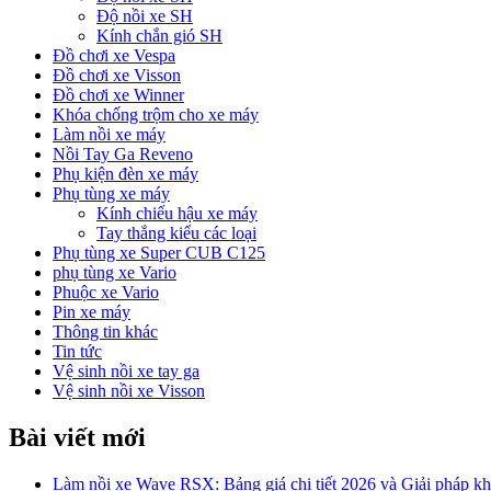
Độ nồi xe SH
Kính chắn gió SH
Đồ chơi xe Vespa
Đồ chơi xe Visson
Đồ chơi xe Winner
Khóa chống trộm cho xe máy
Làm nồi xe máy
Nồi Tay Ga Reveno
Phụ kiện đèn xe máy
Phụ tùng xe máy
Kính chiếu hậu xe máy
Tay thắng kiểu các loại
Phụ tùng xe Super CUB C125
phụ tùng xe Vario
Phuộc xe Vario
Pin xe máy
Thông tin khác
Tin tức
Vệ sinh nồi xe tay ga
Vệ sinh nồi xe Visson
Bài viết mới
Làm nồi xe Wave RSX: Bảng giá chi tiết 2026 và Giải pháp khắ