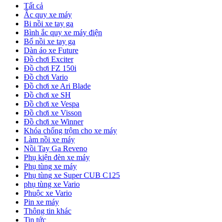
Tất cả
Ắc quy xe máy
Bi nồi xe tay ga
Bình ắc quy xe máy điện
Bố nồi xe tay ga
Dàn áo xe Future
Đồ chơi Exciter
Đồ chơi FZ 150i
Đồ chơi Vario
Đồ chơi xe Ari Blade
Đồ chơi xe SH
Đồ chơi xe Vespa
Đồ chơi xe Visson
Đồ chơi xe Winner
Khóa chống trộm cho xe máy
Làm nồi xe máy
Nồi Tay Ga Reveno
Phụ kiện đèn xe máy
Phụ tùng xe máy
Phụ tùng xe Super CUB C125
phụ tùng xe Vario
Phuộc xe Vario
Pin xe máy
Thông tin khác
Tin tức