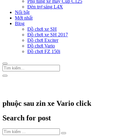
Phụ tùng xe máy Cup C125
Đèn trợ sáng L4X
Nổi bật
Mới nhất
Blog
Đồ chơi xe SH
Đồ chơi xe SH 2017
Đồ chơi Exciter
Đồ chơi Vario
Đồ chơi FZ 150i
Trang Chủ
/
Thẻ "phuộc sau zin xe Vario click"
phuộc sau zin xe Vario click
Search for post