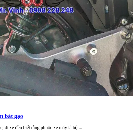
ền bát gạo
 đi xe đều biết rằng phuộc xe máy là bộ ...