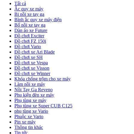
Tất cả
Ắc quy xe máy
Bi nồi xe tay ga
Bình ắc quy xe máy điện
Bố nồi xe tay ga
Dàn áo xe Future
Đồ chơi Exciter
Đồ chơi FZ 150i
Đồ chơi Vario
Đồ chơi xe Ari Blade
Đồ chơi xe SH
Đồ chơi xe Vespa
Đồ chơi xe Visson
Đồ chơi xe Winner
Khóa chống trộm cho xe máy
Làm nồi xe máy
Nồi Tay Ga Reveno
Phụ kiện đèn xe máy
Phụ tùng xe máy
Phụ tùng xe Super CUB C125
phụ tùng xe Vario
Phuộc xe Vario
Pin xe máy
Thông tin khác
Tin tức