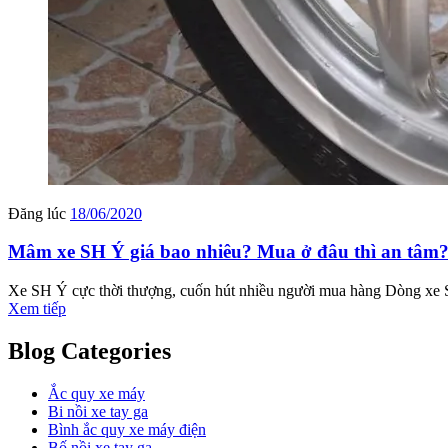
Đăng lúc
18/06/2020
Mâm xe SH Ý giá bao nhiêu? Mua ở đâu thì an tâm
Xe SH Ý cực thời thượng, cuốn hút nhiều người mua hàng Dòng xe Sh 
Xem tiếp
Blog Categories
Ắc quy xe máy
Bi nồi xe tay ga
Bình ắc quy xe máy điện
Bố nồi xe tay ga