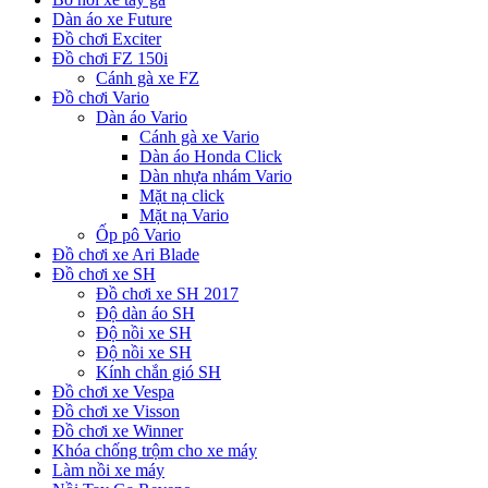
Dàn áo xe Future
Đồ chơi Exciter
Đồ chơi FZ 150i
Cánh gà xe FZ
Đồ chơi Vario
Dàn áo Vario
Cánh gà xe Vario
Dàn áo Honda Click
Dàn nhựa nhám Vario
Mặt nạ click
Mặt nạ Vario
Ốp pô Vario
Đồ chơi xe Ari Blade
Đồ chơi xe SH
Đồ chơi xe SH 2017
Độ dàn áo SH
Độ nồi xe SH
Độ nồi xe SH
Kính chắn gió SH
Đồ chơi xe Vespa
Đồ chơi xe Visson
Đồ chơi xe Winner
Khóa chống trộm cho xe máy
Làm nồi xe máy