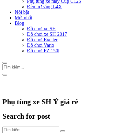
Phụ tùng xe máy Cup C125
Đèn trợ sáng L4X
Nổi bật
Mới nhất
Blog
Đồ chơi xe SH
Đồ chơi xe SH 2017
Đồ chơi Exciter
Đồ chơi Vario
Đồ chơi FZ 150i
Trang Chủ
/
Thẻ "Phụ tùng xe SH Ý giá rẻ"
Phụ tùng xe SH Ý giá rẻ
Search for post