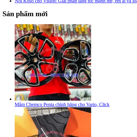
Nồi Koso cho Vision: Giải pháp tăng tốc mạnh mẽ, êm ái và lo
Sản phẩm mới
Mâm Chemco Penta chính hãng cho Vario, Click