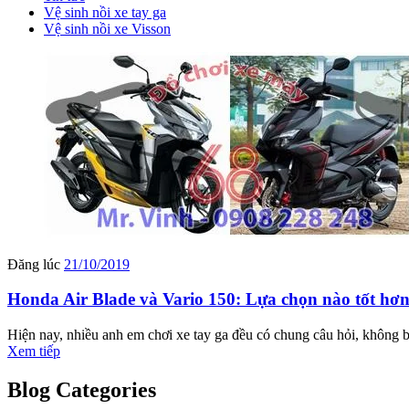
Vệ sinh nồi xe tay ga
Vệ sinh nồi xe Visson
Đăng lúc
21/10/2019
Honda Air Blade và Vario 150: Lựa chọn nào tốt hơ
Hiện nay, nhiều anh em chơi xe tay ga đều có chung câu hỏi, không bi
Xem tiếp
Blog Categories