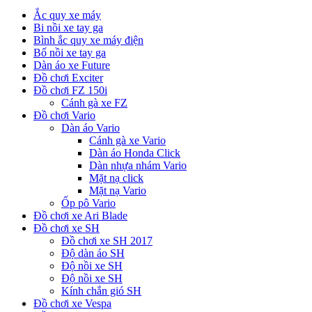
Ắc quy xe máy
Bi nồi xe tay ga
Bình ắc quy xe máy điện
Bố nồi xe tay ga
Dàn áo xe Future
Đồ chơi Exciter
Đồ chơi FZ 150i
Cánh gà xe FZ
Đồ chơi Vario
Dàn áo Vario
Cánh gà xe Vario
Dàn áo Honda Click
Dàn nhựa nhám Vario
Mặt nạ click
Mặt nạ Vario
Ốp pô Vario
Đồ chơi xe Ari Blade
Đồ chơi xe SH
Đồ chơi xe SH 2017
Độ dàn áo SH
Độ nồi xe SH
Độ nồi xe SH
Kính chắn gió SH
Đồ chơi xe Vespa