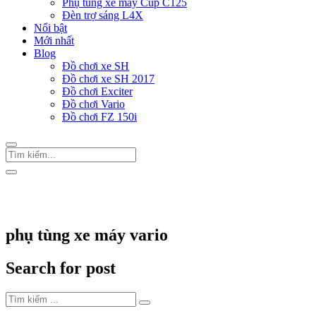
Phụ tùng xe máy Cup C125
Đèn trợ sáng L4X
Nổi bật
Mới nhất
Blog
Đồ chơi xe SH
Đồ chơi xe SH 2017
Đồ chơi Exciter
Đồ chơi Vario
Đồ chơi FZ 150i
Trang Chủ
/
Thẻ "phụ tùng xe máy vario"
phụ tùng xe máy vario
Search for post