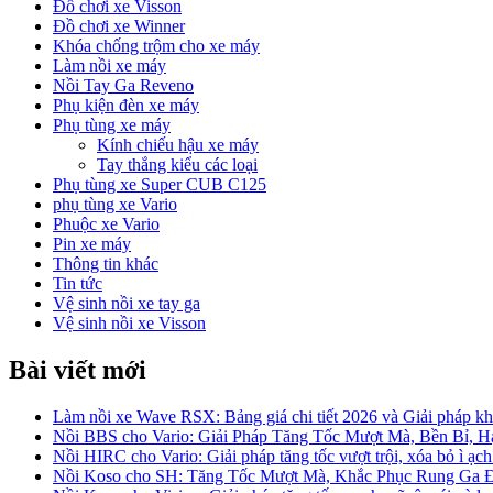
Đồ chơi xe Visson
Đồ chơi xe Winner
Khóa chống trộm cho xe máy
Làm nồi xe máy
Nồi Tay Ga Reveno
Phụ kiện đèn xe máy
Phụ tùng xe máy
Kính chiếu hậu xe máy
Tay thắng kiểu các loại
Phụ tùng xe Super CUB C125
phụ tùng xe Vario
Phuộc xe Vario
Pin xe máy
Thông tin khác
Tin tức
Vệ sinh nồi xe tay ga
Vệ sinh nồi xe Visson
Bài viết mới
Làm nồi xe Wave RSX: Bảng giá chi tiết 2026 và Giải pháp khắ
Nồi BBS cho Vario: Giải Pháp Tăng Tốc Mượt Mà, Bền Bỉ, 
Nồi HIRC cho Vario: Giải pháp tăng tốc vượt trội, xóa bỏ ì ạch
Nồi Koso cho SH: Tăng Tốc Mượt Mà, Khắc Phục Rung Ga 