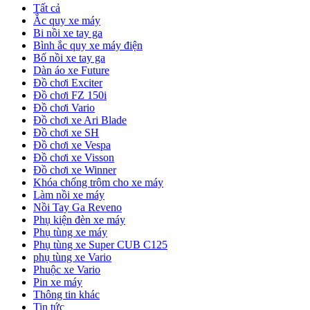
Tất cả
Ắc quy xe máy
Bi nồi xe tay ga
Bình ắc quy xe máy điện
Bố nồi xe tay ga
Dàn áo xe Future
Đồ chơi Exciter
Đồ chơi FZ 150i
Đồ chơi Vario
Đồ chơi xe Ari Blade
Đồ chơi xe SH
Đồ chơi xe Vespa
Đồ chơi xe Visson
Đồ chơi xe Winner
Khóa chống trộm cho xe máy
Làm nồi xe máy
Nồi Tay Ga Reveno
Phụ kiện đèn xe máy
Phụ tùng xe máy
Phụ tùng xe Super CUB C125
phụ tùng xe Vario
Phuộc xe Vario
Pin xe máy
Thông tin khác
Tin tức