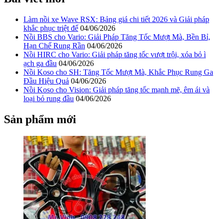
Làm nồi xe Wave RSX: Bảng giá chi tiết 2026 và Giải pháp
khắc phục triệt để
04/06/2026
Nồi BBS cho Vario: Giải Pháp Tăng Tốc Mượt Mà, Bền Bỉ,
Hạn Chế Rung Rần
04/06/2026
Nồi HIRC cho Vario: Giải pháp tăng tốc vượt trội, xóa bỏ ì
ạch ga đầu
04/06/2026
Nồi Koso cho SH: Tăng Tốc Mượt Mà, Khắc Phục Rung Ga
Đầu Hiệu Quả
04/06/2026
Nồi Koso cho Vision: Giải pháp tăng tốc mạnh mẽ, êm ái và
loại bỏ rung đầu
04/06/2026
Sản phẩm mới