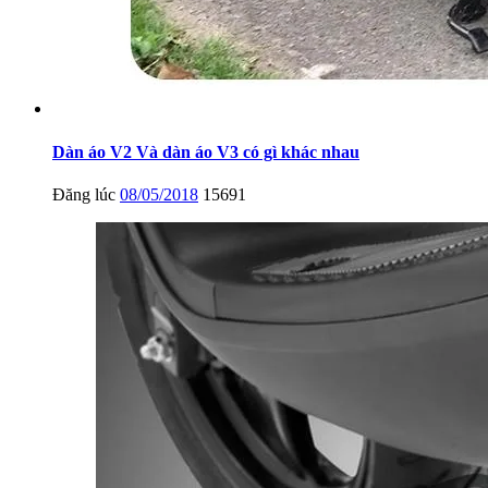
Dàn áo V2 Và dàn áo V3 có gì khác nhau
Đăng lúc
08/05/2018
15691