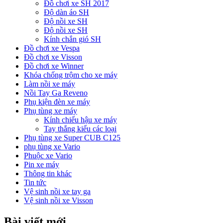
Đồ chơi xe SH 2017
Độ dàn áo SH
Độ nồi xe SH
Độ nồi xe SH
Kính chắn gió SH
Đồ chơi xe Vespa
Đồ chơi xe Visson
Đồ chơi xe Winner
Khóa chống trộm cho xe máy
Làm nồi xe máy
Nồi Tay Ga Reveno
Phụ kiện đèn xe máy
Phụ tùng xe máy
Kính chiếu hậu xe máy
Tay thắng kiểu các loại
Phụ tùng xe Super CUB C125
phụ tùng xe Vario
Phuộc xe Vario
Pin xe máy
Thông tin khác
Tin tức
Vệ sinh nồi xe tay ga
Vệ sinh nồi xe Visson
Bài viết mới