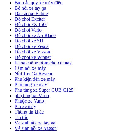
Bình ắc quy xe máy điện
Bố nồi xe tay ga
Dàn áo xe Future
Đồ chơi Exciter
Đồ chơi FZ 150i
Đồ chơi Vario
Đồ chơi xe Ari Blade
Đồ chơi xe SH
Đồ chơi xe Vespa
Đồ chơi xe Visson
Đồ chơi xe Winner
Khóa chống trộm cho xe máy
Làm nồi xe máy
Nồi Tay Ga Reveno
Phụ kiện đèn xe máy
Phụ tùng xe máy
Phụ tùng xe Super CUB C125
phụ tùng xe Vario
Phuộc xe Vario
Pin xe máy
Thông tin khác
Tin tức
Vệ sinh nồi xe tay ga
Vệ sinh nồi xe Visson