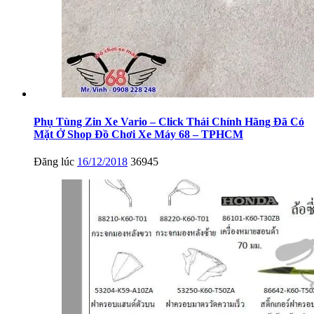
Phụ Tùng Zin Xe Vario – Click Thái Chính Hãng Đã Có
Mặt Ở Shop Đồ Chơi Xe Máy 68 – TPHCM
Đăng lúc
16/12/2018
36945