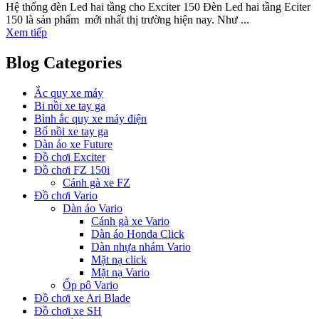
Hệ thống đèn Led hai tầng cho Exciter 150 Đèn Led hai tầng Eciter
150 là sản phẩm mới nhất thị trường hiện nay. Như ...
Xem tiếp
Blog Categories
Ắc quy xe máy
Bi nồi xe tay ga
Bình ắc quy xe máy điện
Bố nồi xe tay ga
Dàn áo xe Future
Đồ chơi Exciter
Đồ chơi FZ 150i
Cánh gà xe FZ
Đồ chơi Vario
Dàn áo Vario
Cánh gà xe Vario
Dàn áo Honda Click
Dàn nhựa nhám Vario
Mặt nạ click
Mặt nạ Vario
Ốp pô Vario
Đồ chơi xe Ari Blade
Đồ chơi xe SH