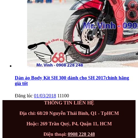
Dàn áo Body Kit SH 300 dành cho SH 2017chính hãng
giá tốt
Đăng lúc
01/03/2018
11100
THÔNG TIN LIÊN HỆ
Địa chỉ: 68/20 Nguyễn Thái Bình, Q1 - TpHCM
Hoặc: 269 Trần Quý, P4, Quận 11, HCM
Điện thoại:
0908 228 248