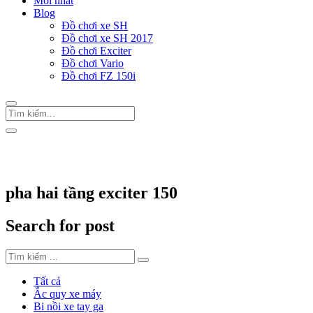
Mới nhất
Blog
Đồ chơi xe SH
Đồ chơi xe SH 2017
Đồ chơi Exciter
Đồ chơi Vario
Đồ chơi FZ 150i
Trang Chủ
/
Thẻ "pha hai tầng exciter 150"
pha hai tầng exciter 150
Search for post
Tất cả
Ắc quy xe máy
Bi nồi xe tay ga