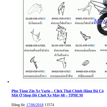
Phụ Tùng Zin Xe Vario – Click Thái Chính Hãng Đã Có
Mặt Ở Shop Đồ Chơi Xe Máy 68 – TPHCM
Đăng lúc
17/06/2018
13574