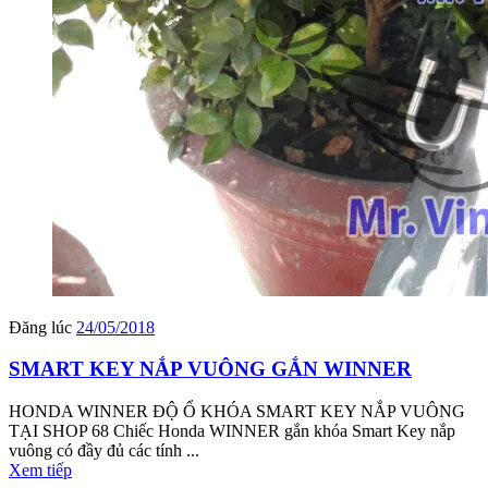
Đăng lúc
24/05/2018
SMART KEY NẮP VUÔNG GẮN WINNER
HONDA WINNER ĐỘ Ổ KHÓA SMART KEY NẮP VUÔNG
TẠI SHOP 68 Chiếc Honda WINNER gắn khóa Smart Key nắp
vuông có đầy đủ các tính ...
Xem tiếp