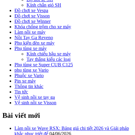
Kính chắn gió SH
Đồ chơi xe Vespa
Đồ chơi xe Visson
Đồ chơi xe Winner
Khóa chống trộm cho xe máy
Làm nồi xe máy
Nồi Tay Ga Reveno
Phụ kiện đèn xe máy
Phụ tùng xe máy
Kính chiếu hậu xe máy
Tay thắng kiểu các loại
Phụ tùng xe Super CUB C125
phụ tùng xe Vario
Phuộc xe Vario
Pin xe máy
Thông tin khác
Tin tức
Vệ sinh nồi xe tay ga
Vệ sinh nồi xe Visson
Bài viết mới
Làm nồi xe Wave RSX: Bảng giá chi tiết 2026 và Giải pháp
khắc phục triệt để
04/06/2026