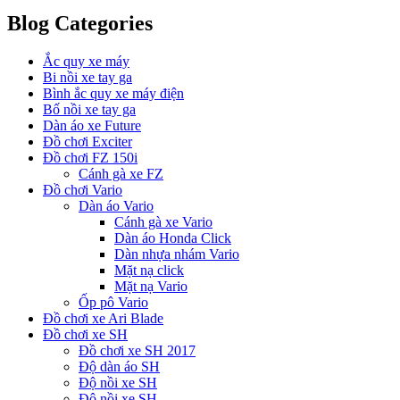
Blog Categories
Ắc quy xe máy
Bi nồi xe tay ga
Bình ắc quy xe máy điện
Bố nồi xe tay ga
Dàn áo xe Future
Đồ chơi Exciter
Đồ chơi FZ 150i
Cánh gà xe FZ
Đồ chơi Vario
Dàn áo Vario
Cánh gà xe Vario
Dàn áo Honda Click
Dàn nhựa nhám Vario
Mặt nạ click
Mặt nạ Vario
Ốp pô Vario
Đồ chơi xe Ari Blade
Đồ chơi xe SH
Đồ chơi xe SH 2017
Độ dàn áo SH
Độ nồi xe SH
Độ nồi xe SH