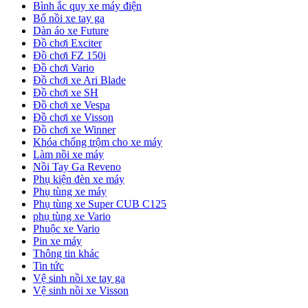
Bình ắc quy xe máy điện
Bố nồi xe tay ga
Dàn áo xe Future
Đồ chơi Exciter
Đồ chơi FZ 150i
Đồ chơi Vario
Đồ chơi xe Ari Blade
Đồ chơi xe SH
Đồ chơi xe Vespa
Đồ chơi xe Visson
Đồ chơi xe Winner
Khóa chống trộm cho xe máy
Làm nồi xe máy
Nồi Tay Ga Reveno
Phụ kiện đèn xe máy
Phụ tùng xe máy
Phụ tùng xe Super CUB C125
phụ tùng xe Vario
Phuộc xe Vario
Pin xe máy
Thông tin khác
Tin tức
Vệ sinh nồi xe tay ga
Vệ sinh nồi xe Visson