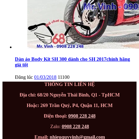
Dàn áo Body Kit SH 300 dành cho SH 2017chính hãng
giá tốt
Đăng lúc
01/03/2018
11100
THÔNG TIN LIÊN HỆ
Địa chỉ: 68/20 Nguyễn Thái Bình, Q1 - TpHCM
Hoặc: 269 Trần Quý, P4, Quận 11, HCM
Điện thoại:
0908 228 248
Zalo:
0908 228 248
Email:
nhieuquyvinh@gmail.com