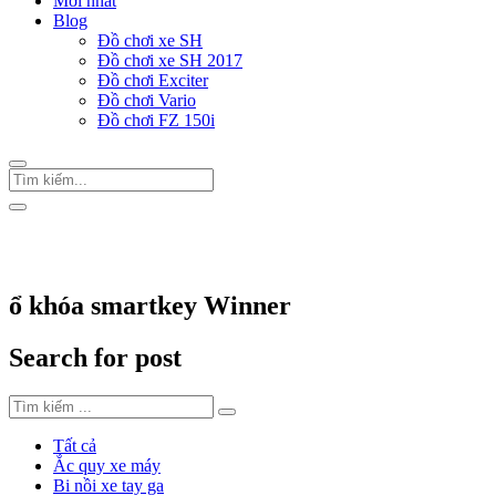
Mới nhất
Blog
Đồ chơi xe SH
Đồ chơi xe SH 2017
Đồ chơi Exciter
Đồ chơi Vario
Đồ chơi FZ 150i
Trang Chủ
/
Thẻ "ổ khóa smartkey Winner"
ổ khóa smartkey Winner
Search for post
Tất cả
Ắc quy xe máy
Bi nồi xe tay ga