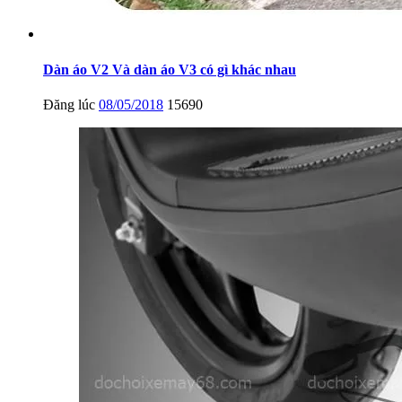
Dàn áo V2 Và dàn áo V3 có gì khác nhau
Đăng lúc
08/05/2018
15690